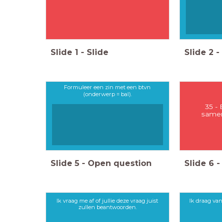
Slide
1
-
Slide
Slide
2
-
Formuleer een zin met een btvn
(onderwerp = bal).
35 -
samen
Slide
5
-
Open question
Slide
6
-
Ik vraag me af of jullie deze vraag juist
Ik draag va
zullen beantwoorden.