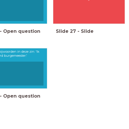
-
Open question
Slide
27
-
Slide
ijwoorden in deze zin: 'Ik
rd burgemeester.'
-
Open question