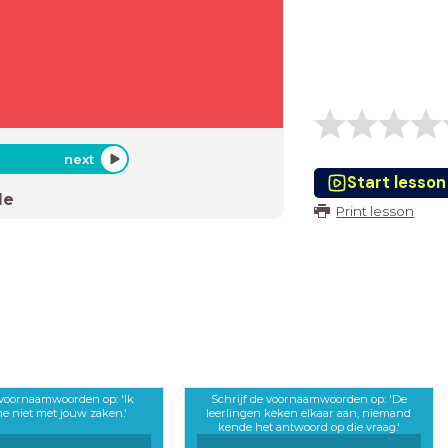
next
Start lesson
de
Print lesson
 voornaamwoorden op: 'Ik
Schrijf de voornaamwoorden op: 'De
e niet met jouw zaken.'
leerlingen keken elkaar aan, niemand
kende het antwoord op die vraag.'