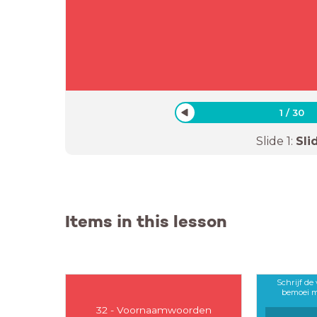
1
/
30
Slide
1
:
Sli
Items in this lesson
Schrijf de
bemoei m
32 - Voornaamwoorden