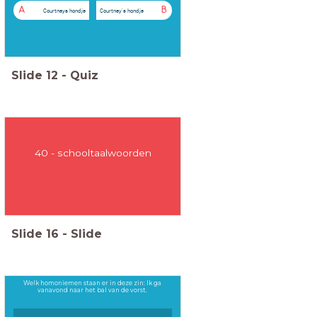
A
B
Courtneys hondje
Courtney's hondje
Slide
12
-
Quiz
40 - schooltaalwoorden
Slide
16
-
Slide
Welk homoniemen staan er in deze zin: Ik ga
vanavond naar het bal van de vorst.