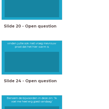
Slide
20
-
Open question
vinden jullie ook niet vroeg mevrouw
proot dat het hier warm is
Slide
24
-
Open question
Benoem de bijwoorden in deze zin: 'Ik
voel me heel erg goed vandaag.'