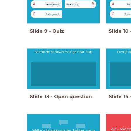
A
B
A
Nevengeschikt
Enkelvoudig
Enk
C
C
Ondergeschikt
Onder
Slide
9
-
Quiz
Slide
10
Schrijf de bezitsvorm: Inge haar huis
Schrijf 
Slide
13
-
Open question
Slide
14
42 - Woor
Welke schooltaalwoorden hebben we in