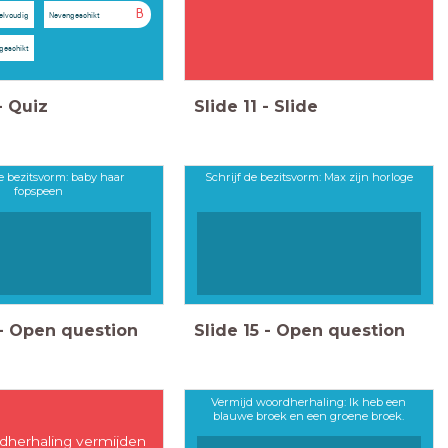
B
elvoudig
Nevengeschikt
geschikt
-
Quiz
Slide
11
-
Slide
de bezitsvorm: baby haar
Schrijf de bezitsvorm: Max zijn horloge
fopspeen
-
Open question
Slide
15
-
Open question
Vermijd woordherhaling: Ik heb een
blauwe broek en een groene broek.
dherhaling vermijden