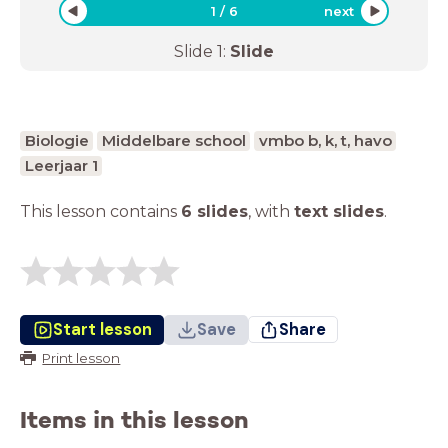
1
/
6
next
Slide
1
:
Slide
Biologie
Middelbare school
vmbo b, k, t, havo
Leerjaar 1
This lesson contains
6 slides
,
with
text slides
.
Start lesson
Save
Share
Print lesson
Items in this lesson