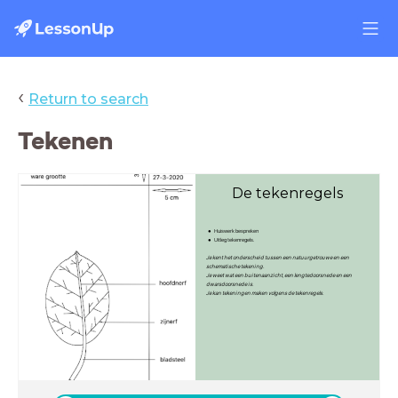
‹
Return to search
Tekenen
De tekenregels
Huiswerk bespreken
Uitleg tekenregels.
Je kent het onderscheid tussen een natuurgetrouwe en een
schematische tekening.
Je weet wat een buitenaanzicht, een lengtedoorsnede en een
dwarsdoorsnede is.
Je kan tekeningen maken volgens de tekenregels.