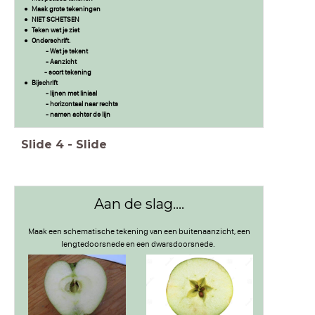
Maak grote tekeningen
NIET SCHETSEN
Teken wat je ziet
Onderschrift.
- Wat je tekent
- Aanzicht
- soort tekening
Bijschrift
- lijnen met liniaal
- horizontaal naar rechts
- namen achter de lijn
Slide
4
-
Slide
Aan de slag....
Maak een schematische tekening van een buitenaanzicht, een
lengtedoorsnede en een dwarsdoorsnede.