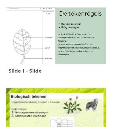
De tekenregels
Huiswerk bespreken
Uitleg tekenregels.
Je kent het onderscheid tussen een
natuurgetrouwe en een schematische
tekening.
Je weet wat een buitenaanzicht, een
lengtedoorsnede en een dwarsdoorsnede is.
Je kan tekeningen maken volgens de
tekenregels.
Slide
1
-
Slide