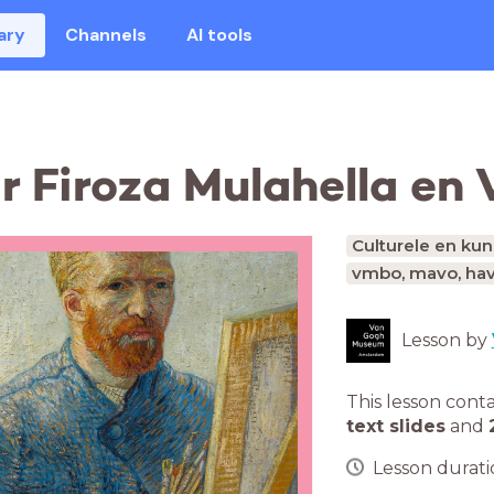
ary
Channels
AI tools
 Firoza Mulahella en
Culturele en ku
vmbo, mavo, hav
Lesson by
This lesson cont
text slides
and
Lesson duratio