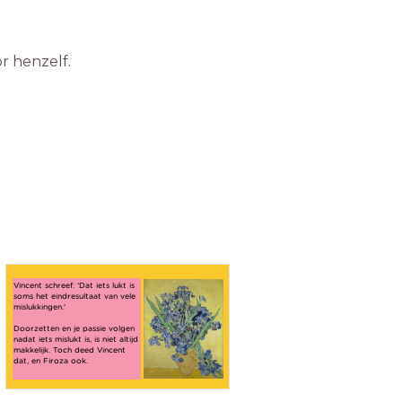
Vincent schreef: 'Dat iets lukt is
soms het eindresultaat van vele
mislukkingen.'
Doorzetten en je passie volgen
nadat iets mislukt is, is niet altijd
makkelijk. Toch deed Vincent
dat, en Firoza ook.