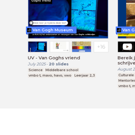
Van Gogh Museum
Van 
UV - Van Goghs vriend
Bereik 
schrijv
July 2025
-
20
slides
August 
Science
Middelbare school
Culturele
vmbo t, mavo, havo, vwo
Leerjaar 2,3
Mentorle
vmbo t, 