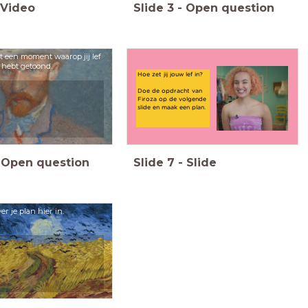
Video
Slide
3
-
Open question
rt een moment waarop jij lef
hebt getoond.
Hoe zet jij jouw lef in?
Doe de opdracht van
Firoza op de volgende
slide en maak een plan.
Open question
Slide
7
-
Slide
er je plan hier in.