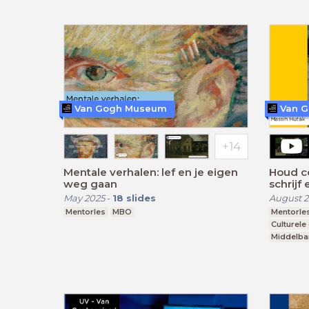
Van Gogh Museum
Van 
Mentale verhalen: lef en je eigen
Houd co
weg gaan
schrijf
May 2025
-
18
slides
August 
Mentorles
MBO
Mentorle
Culturele
Middelba
vmbo g, t