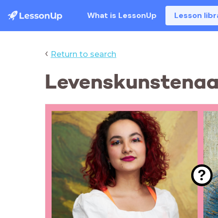
What is LessonUp
Lesson libr
‹
Return to search
Levenskunstenaar