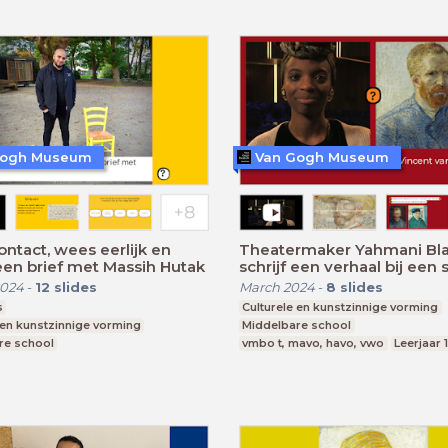
Gogh Museum
Van Gogh Museum
ntact, wees eerlijk en
Theatermaker Yahmani Bl
 een brief met Massih Hutak
schrijf een verhaal bij een s
2024
-
12
slides
March 2024
-
8
slides
s
Culturele en kunstzinnige vorming
 en kunstzinnige vorming
Middelbare school
re school
vmbo t, mavo, havo, vwo
Leerjaar 
, mavo, havo, vwo
Leerjaar 1-6