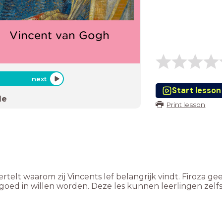
Vincent van Gogh
next
Start lesson
de
Print lesson
ertelt waarom zij Vincents lef belangrijk vindt. Firoza g
 goed in willen worden. Deze les kunnen leerlingen zelf