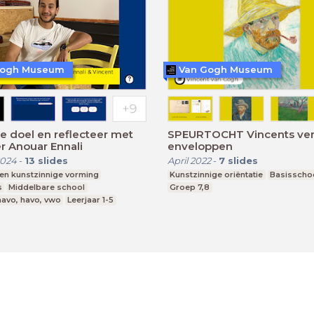
Gogh Museum
Van Gogh Museum
je doel en reflecteer met
SPEURTOCHT Vincents ver
er Anouar Ennali
enveloppen
2024
-
13
slides
April 2022
-
7
slides
 en kunstzinnige vorming
Kunstzinnige oriëntatie
Basisscho
s
Middelbare school
Groep 7,8
mavo, havo, vwo
Leerjaar 1-5