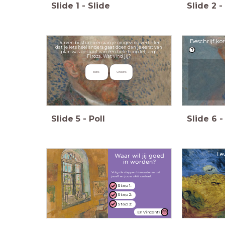
Slide
1
-
Slide
Slide
2
-
Beschrijf ko
Durven bijsturen en aan je omgeving vertellen
dat je iets heel anders gaat doen dan je eerst van
plan was getuigt van een hele hoop lef, zegt
Firoza. Wat vind jij?
Eens
Oneens
Slide
5
-
Poll
Slide
6
-
Lev
Waar wil jij goed
in worden?
Volg de stappen hieronder en zet
jezelf en jouw
skill
centraal.
Stap 1:
Stap 2:
Stap 3:
En Vincent?