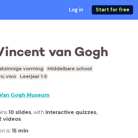
Log in
Start for free
 Vincent van Gogh
nstzinnige vorming
Middelbare school
o, vwo
Leerjaar 1-5
Van Gogh Museum
ains
10 slides
,
with
interactive quizzes
,
2 videos
.
n is:
15
min