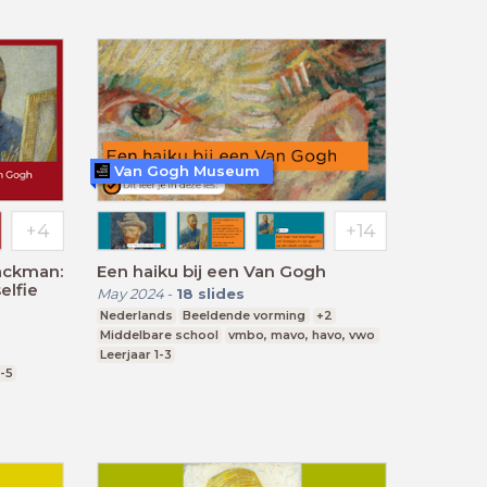
Van Gogh Museum
ackman:
Een haiku bij een Van Gogh
elfie
May 2024
-
18
slides
Nederlands
Beeldende vorming
+2
Middelbare school
vmbo, mavo, havo, vwo
Leerjaar 1-3
1-5