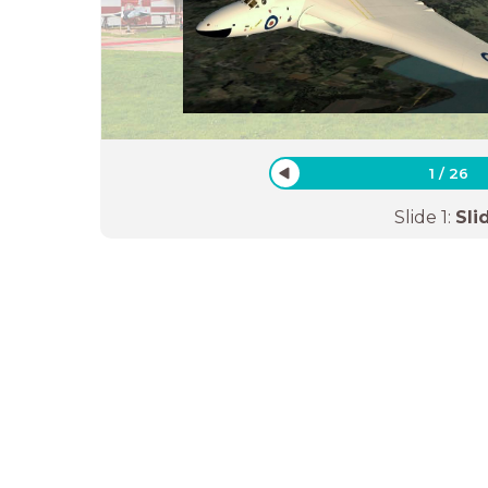
1
/
26
Slide
1
:
Sli