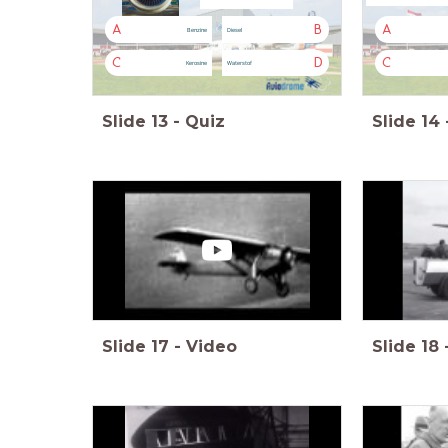
A
B
A
Benzine
Diesel
C
D
C
Kerosine
Waterstof
Slide
13
-
Quiz
Slide
14
Slide
17
-
Video
Slide
18