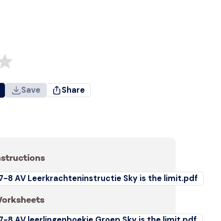
Save
Share
nstructions
7-8 AV Leerkrachteninstructie Sky is the limit.pdf
orksheets
7-8 AV leerlingenboekje Groep Sky is the limit.pdf