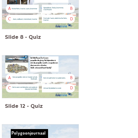
A
B
Speedboot, Tesla, brommer,
Motorfiets, tractor, auto, brommer
vrachtauto
C
D
Formule 1 auto, elektrische fiets,
Auto, zeilboot, motorboot, tractor
tractor
Slide
8
-
Quiz
De Rolls Royce Dart is een
propellervliegtuig. Het bijzondere is
dat de propeller wordt aangedreven
door een straalmotor.
Welk antwoord hoort hierbij?
A
B
Een propeller ziet er mooier uit als
Een straalmotor is ouderwets.
hij draait.
C
D
Het is een combinatie van oude en
Zo kan hij dubbel zo snel.
nieuwe techniek.
Slide
12
-
Quiz
Polygoonjournaal