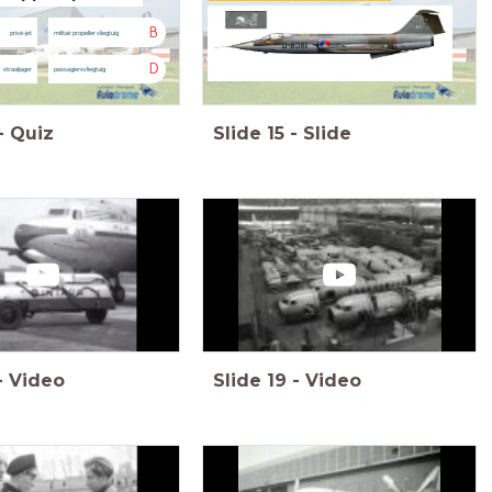
B
privé-jet
militair propeller vliegtuig
D
straaljager
passagiersvliegtuig
-
Quiz
Slide
15
-
Slide
-
Video
Slide
19
-
Video