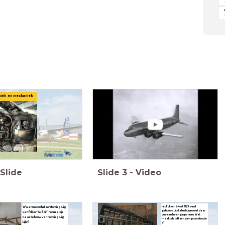
niek en mechaniek
Slide
Slide
3
-
Video
Waarom zou het eerste vliegtuig
Het Fokker S-4 uit 1924 werd
gebouwd uit stalen buizen met daar
van Fokker 'de Spin' heten als je
omheen linnen gespannen. Wat
naar de bouw van het vliegtuig
maakt dat dit een stevige constructie
kijkt?
is?