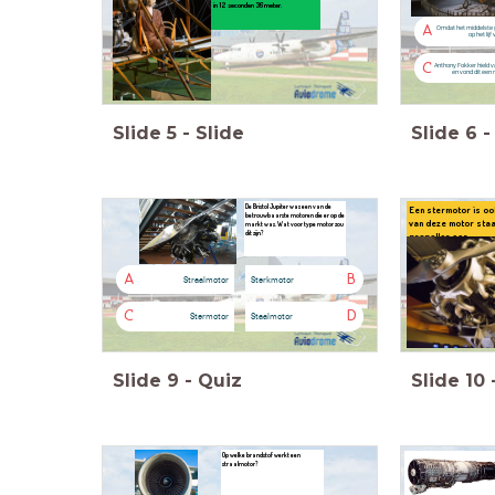
in 12 seconden 36 meter.
A
Omdat het middelste ge
op het lijf
C
Anthony Fokker hield v
en vond dit een
Slide
5
-
Slide
Slide
6
-
De Bristol Jupiter was een van de
Een stermotor is oo
betrouwbaarste motoren die er op de
van deze motor staa
markt was. Wat voor type motor zou
dit zijn?
propeller aan.
A
B
Straalmotor
Sterkmotor
C
D
Stermotor
Staalmotor
Slide
9
-
Quiz
Slide
10
Op welke brandstof werkt een
straalmotor?