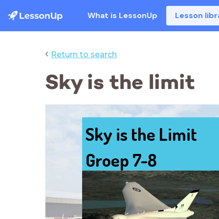
What is LessonUp
Lesson libr
‹
Return to search
Sky is the limit
Sky is the Limit
Groep 7-8