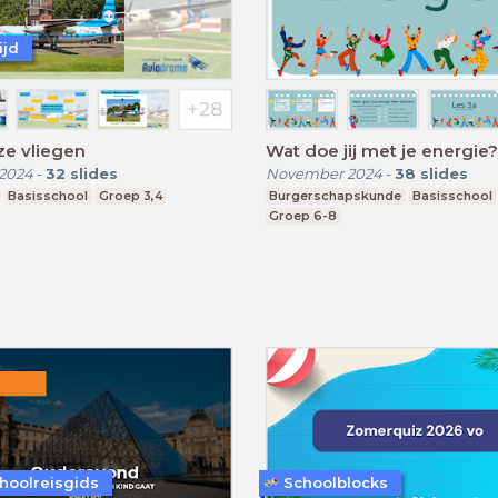
ijd
 ze vliegen
Wat doe jij met je energie?
 2024
-
32
slides
November 2024
-
38
slides
Basisschool
Groep 3,4
Burgerschapskunde
Basisschool
Groep 6-8
hoolreisgids
Schoolblocks