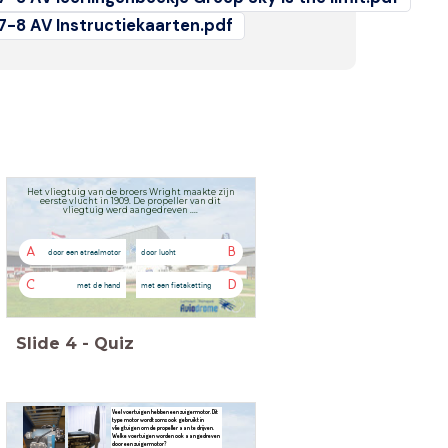
7-8 AV Instructiekaarten.pdf
Het vliegtuig van de broers Wright maakte zijn
eerste vlucht in 1909. De propeller van dit
vliegtuig werd aangedreven ....
A
B
door een straalmotor
door lucht
C
D
met de hand
met een fietsketting
Slide
4
-
Quiz
Veel voertuigen hebben een zuigermotor. Dit
type motor wordt soms ook gebruikt in
vliegtuigen om de propeller aan te drijven.
Welke voertuigen worden ook aangedreven
door een zuigermotor?