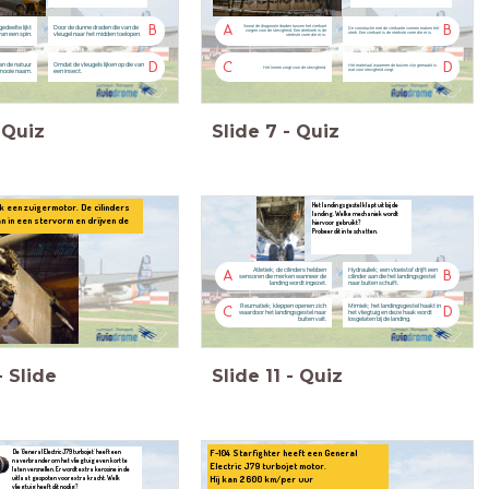
Vooral de diagonale draden tussen het vierkant
B
A
B
deelte lijkt
Door de dunne draden die van de
De constructie met de vierkante vormen maken het
zorgen voor de stevigheid. Een driehoek is de
sterk. Een vierkant is de sterkste vorm die er is.
 van een spin.
vleugel naar het midden toelopen.
sterkste vorm die er is.
D
C
D
an de natuur
Omdat de vleugels lijken op die van
Het materiaal waarmee de buizen zijn gemaakt is
Het linnen zorgt voor de stevigheid.
wat voor stevigheid zorgt.
 mooie naam.
een insect.
Quiz
Slide
7
-
Quiz
Het landingsgestel klapt uit bij de
k een zuigermotor. De cilinders
landing. Welke mechaniek wordt
n in een stervorm en drijven de
hiervoor gebruikt?
Probeer dit in te schatten.
Atletiek; de cilinders hebben
Hydrauliek; een vloeistof drijft een
A
B
sensoren die merken wanneer de
cilinder aan die het landingsgestel
landing wordt ingezet.
naar buiten schuift.
Reumatiek; kleppen openen zich
Mimiek; het landingsgestel haakt in
C
D
waardoor het landingsgestel naar
het vliegtuig en deze haak wordt
buiten valt.
losgelaten bij de landing.
-
Slide
Slide
11
-
Quiz
F-104 Starfighter heeft een General
De 'General Electric J79 turbojet' heeft een
naverbrander om het vliegtuig even kort te
Electric J79 turbojet motor.
laten versnellen. Er wordt extra kerosine in de
Hij kan 2600 km/per uur
uitlaat gespoten voor extra kracht. Welk
vliegtuig heeft dit nodig?