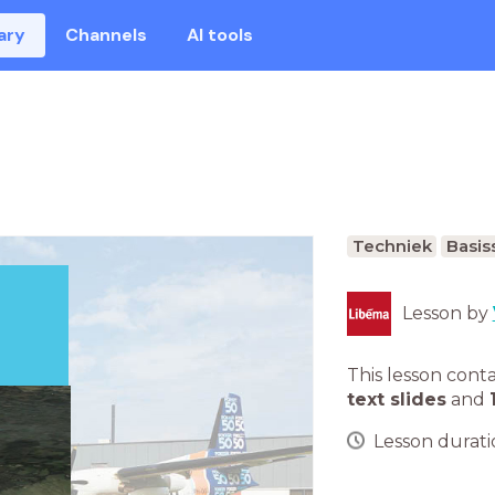
ary
Channels
AI tools
Techniek
Basis
Lesson by
This lesson cont
text slides
and
Lesson duratio