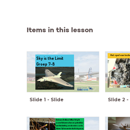
Items in this lesson
Het spel van tech
Sky is the Limit
Groep 7-8
Slide
1
-
Slide
Slide
2
-
De broers Orville en Wilbur Wright
waren fietsenmakers en gebruikten
een fietsketting om de motor aan te
drijven. Op hun eerste vlucht vlogen ze