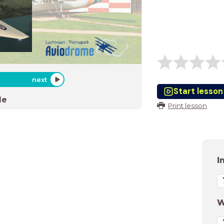
next
Start lesson
de
Print lesson
I
W