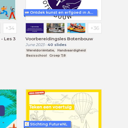
Ontdek kunst en erfgoed in Amersfoort
 - Les 3
Voorbereidingsles Botenbouw
June 2023
-
40
slides
Wereldoriëntatie,
Handvaardigheid
Basisschool
Groep 7,8
Stichting FutureNL