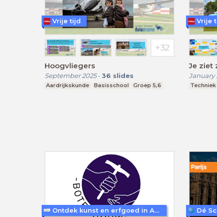
Vrije tijd
Vrije t
Hoogvliegers
Je ziet
September 2025
-
36
slides
January
Aardrijkskunde
Basisschool
Groep 5,6
Techniek
Ontdek kunst en erfgoed in Amersfoort
Dé Sc