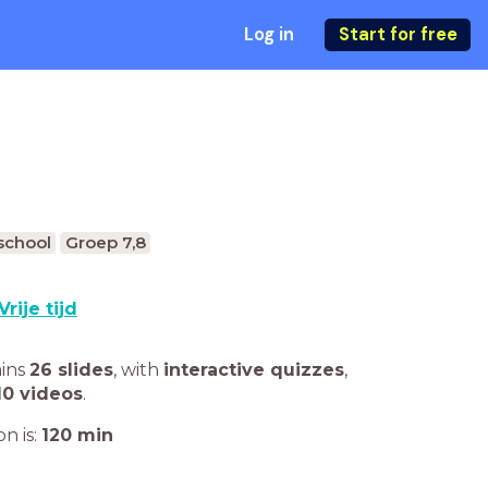
Log in
Start for free
school
Groep 7,8
Vrije tijd
ains
26 slides
,
with
interactive quizzes
,
10 videos
.
n is:
120
min