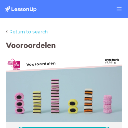
‹
Return to search
Vooroordelen
Vooroordelen