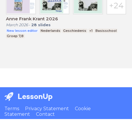
Anne Frank Krant 2026
March 2026
-
28
slides
New lesson editor
Nederlands
Geschiedenis
+1
Basisschool
Groep 7,8
LessonUp
Terms
Privacy Statement
Cookie
Statement
Contact
English