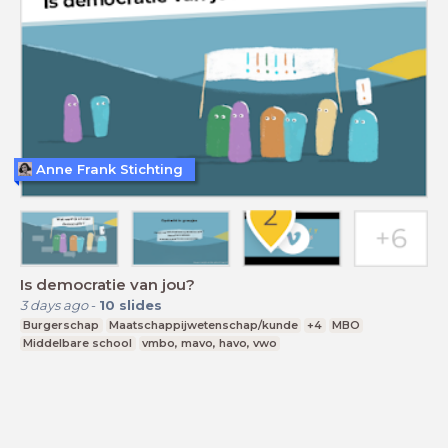
Anne Frank Stichting
Is democratie van jou?
3 days ago
-
10
slides
Burgerschap
Maatschappijwetenschap/kunde
+4
MBO
Middelbare school
vmbo, mavo, havo, vwo