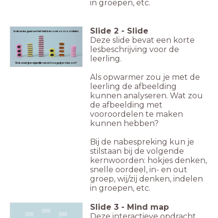
in groepen, etc.
Slide
2
-
Slide
In deze les gaan we het hebben over
vooroordelen
.
Deze slide bevat een korte
lesbeschrijving voor de
leerling.
Wat weet jij er eigenlijk van en hoe ga jij er mee om?
Als opwarmer zou je met de
leerling de afbeelding
kunnen analyseren. Wat zou
de afbeelding met
vooroordelen te maken
kunnen hebben?
Bij de nabespreking kun je
stilstaan bij de volgende
kernwoorden: hokjes denken,
snelle oordeel, in- en out
groep, wij/zij denken, indelen
in groepen, etc.
Slide
3
-
Mind map
Deze interactieve opdracht