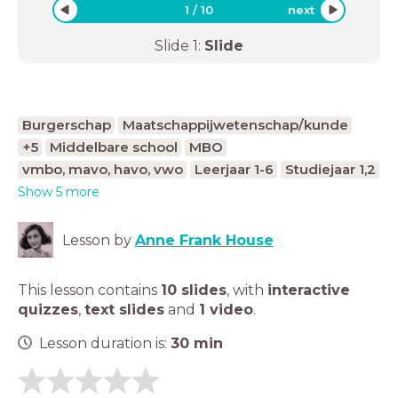
1
/
10
next
Slide
1
:
Slide
Burgerschap
Maatschappijwetenschap/kunde
+5
Middelbare school
MBO
vmbo, mavo, havo, vwo
Leerjaar 1-6
Studiejaar 1,2
Show 5 more
Lesson by
Anne Frank House
This lesson contains
10 slides
,
with
interactive
quizzes
,
text slides
and
1 video
.
Lesson duration is:
30
min