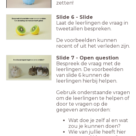
zetten!
Slide
6
-
Slide
Bespreek in tweetallen waar vooroordelen
tot uitsluiting van mensen heeft geleid.
Laat de leerlingen de vraag in
tweetallen bespreken.
De voorbeelden kunnen
recent of uit het verleden zijn.
Slide
7
-
Open question
Hoe kun je ingaan tegen vooroordelen?
Bespreek de vraag met de
leerlingen. De voorbeelden
van slide 6 kunnen de
leerlingen hierbij helpen.
Gebruik onderstaande vragen
om de leerlingen te helpen of
door te vragen op de
gegeven antwoorden:
Wat doe je zelf al en wat
zou je kunnen doen?
Wie van jullie heeft hier