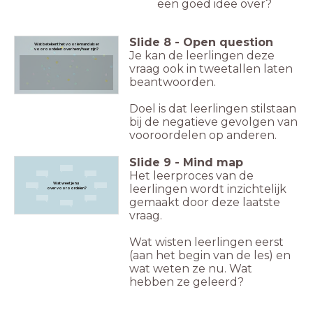
een goed idee over?
Slide
8
-
Open question
Wat betekent het voor iemand als er
vooroordelen over hem/haar zijn?
Je kan de leerlingen deze
vraag ook in tweetallen laten
beantwoorden.
Doel is dat leerlingen stilstaan
bij de negatieve gevolgen van
vooroordelen op anderen.
Slide
9
-
Mind map
Het leerproces van de
Wat weet je nu
leerlingen wordt inzichtelijk
over vooroordelen?
gemaakt door deze laatste
vraag.
Wat wisten leerlingen eerst
(aan het begin van de les) en
wat weten ze nu. Wat
hebben ze geleerd?