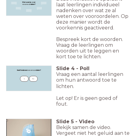
Wat weet je ov
er
laat leerlingen individueel
vooroordelen
?
nadenken over wat ze al
weten over vooroordelen. Op
deze manier wordt de
voorkennis geactiveerd.
Bespreek kort de woorden.
Vraag de leerlingen om
woorden uit te leggen en
kort toe te lichten.
Slide
4
-
Poll
Heeft iedereen vooroordelen?
Vraag een aantal leerlingen
om hun antwoord toe te
Ja
Nee
lichten.
Let op! Er is geen goed of
fout.
Slide
5
-
Video
0
Bekijk samen de video.
Vergeet niet het geluid aan te