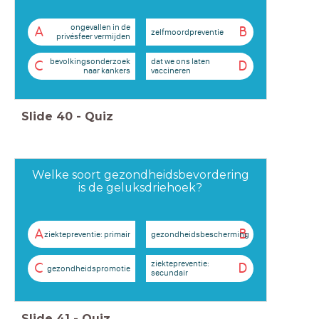
ongevallen in de
A
B
zelfmoordpreventie
privésfeer vermijden
bevolkingsonderzoek
dat we ons laten
C
D
naar kankers
vaccineren
Slide
40
-
Quiz
Welke soort gezondheidsbevordering
is de geluksdriehoek?
A
B
ziektepreventie: primair
gezondheidsbescherming
ziektepreventie:
C
D
gezondheidspromotie
secundair
Slide
41
-
Quiz