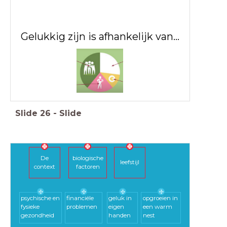
Gelukkig zijn is afhankelijk van...
Slide
26
-
Slide
De
biologische
leefstijl
context
factoren
psychische en
financiële
geluk in
opgroeien in
fysieke
problemen
eigen
een warm
gezondheid
handen
nest