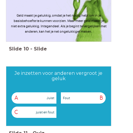
Geld maakt je gelukkig, omdat je het nodig hebt om in je
basisbehoefte te kunnen voorzien. Maar meer geld maakt je
niet extra gelukkig. Integendeel. Als je begint te vergelijken met
anderen, kan het je net ongelukkiger maken.
Slide
10
-
Slide
Je inzetten voor anderen vergroot je
geluk
A
B
Juist
Fout
C
juist en fout