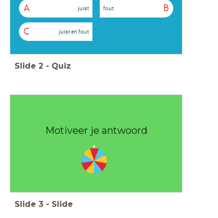
A
B
juist
fout
C
juist en fout
Slide
2
-
Quiz
Motiveer je antwoord
Slide
3
-
Slide