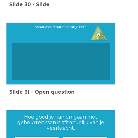
Slide
30
-
Slide
Waarvoor staat de oranje bol?
Slide
31
-
Open question
Hoe goed je kan omgaan met
gebeurtenissen is afhankelijk van je
veerkracht.