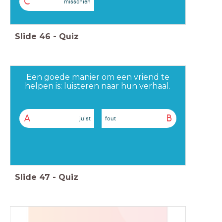
C
misschien
Slide
46
-
Quiz
Een goede manier om een vriend te
helpen is: luisteren naar hun verhaal.
A
B
juist
fout
Slide
47
-
Quiz