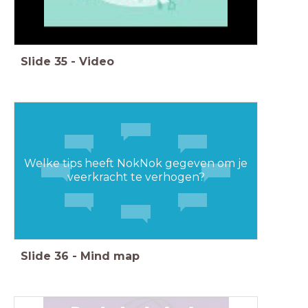
Slide
35
-
Video
Welke tips heeft NokNok gegeven om je
veerkracht te verhogen?
Slide
36
-
Mind map