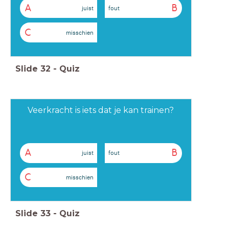
A
B
juist
fout
C
misschien
Slide
32
-
Quiz
Veerkracht is iets dat je kan trainen?
A
B
juist
fout
C
misschien
Slide
33
-
Quiz