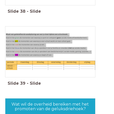
Slide
38
-
Slide
Slide
39
-
Slide
Wat wil de overheid bereiken met het
promoten van de geluksdriehoek?