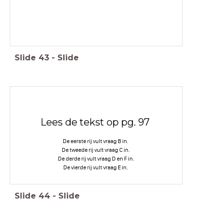
Slide
43
-
Slide
Lees de tekst op pg. 97
De eerste rij vult vraag B in.
De tweede rij vult vraag C in.
De derde rij vult vraag D en F in.
De vierde rij vult vraag E in.
Slide
44
-
Slide