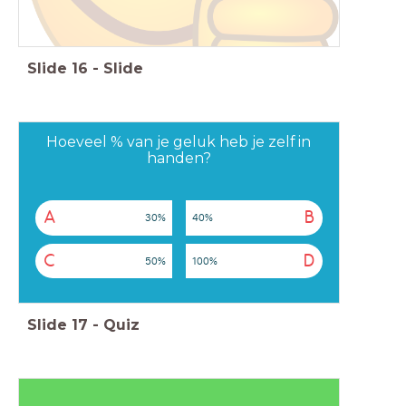
Slide
16
-
Slide
Hoeveel % van je geluk heb je zelf in
handen?
A
B
30%
40%
C
D
50%
100%
Slide
17
-
Quiz