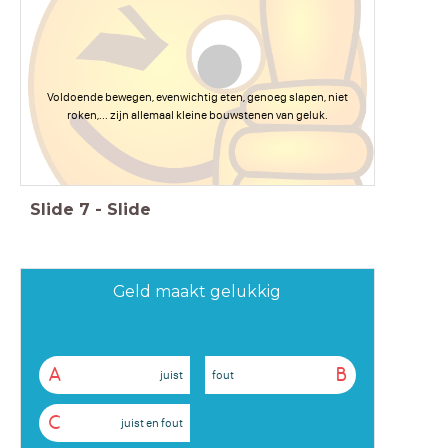
Voldoende bewegen, evenwichtig eten, genoeg slapen, niet
roken,... zijn allemaal kleine bouwstenen van geluk.
Slide
7
-
Slide
Geld maakt gelukkig
A
B
juist
fout
C
juist en fout