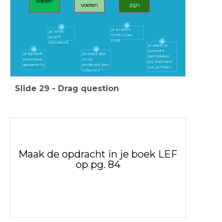
voelen
voelen
zijn
je ervaart
je hebt
innerlijke
jezelf
rust
aanvaard
je voelt je
oprecht
je beleeft
je weet dat
betrokken
positieve
je op
bij mensen
gevoelens
anderen kan
om je heen
rekenen
Slide
29
-
Drag question
Maak de opdracht in je boek LEF
op pg. 84