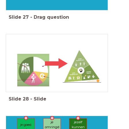
Slide
27
-
Drag question
Slide
28
-
Slide
je
jezelf
je goed
omringd
kunnen