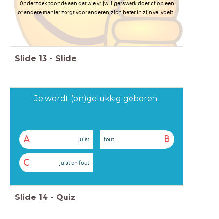
Onderzoek toonde aan dat wie vrijwilligerswerk doet of op een
of andere manier zorgt voor anderen, zich beter in zijn vel voelt.
Slide
13
-
Slide
Je wordt (on)gelukkig geboren.
A
B
juist
fout
C
juist en fout
Slide
14
-
Quiz