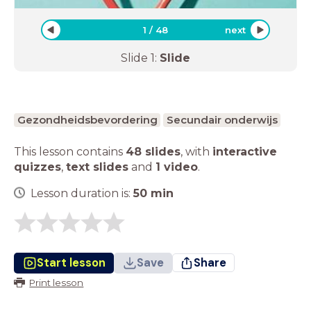
1
/
48
next
Slide
1
:
Slide
Gezondheidsbevordering
Secundair onderwijs
This lesson contains
48 slides
,
with
interactive
quizzes
,
text slides
and
1 video
.
Lesson duration is:
50
min
Start lesson
Save
Share
Print lesson