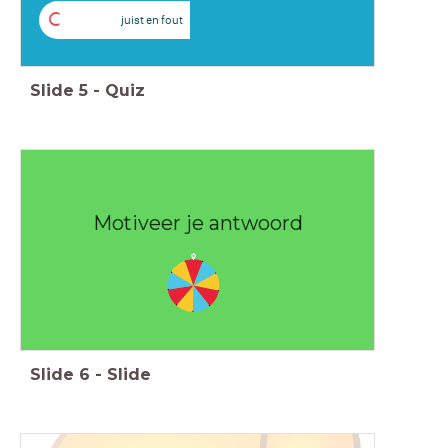
C
juist en fout
Slide
5
-
Quiz
Motiveer je antwoord
Slide
6
-
Slide