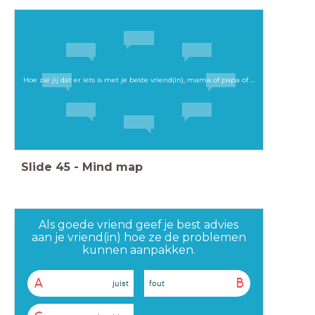
Hoe zie jij dat er iets is met je beste vriend(in), mama of papa of ...
Slide
45
-
Mind map
Als goede vriend geef je best advies
aan je vriend(in) hoe ze de problemen
kunnen aanpakken.
A
B
juist
fout