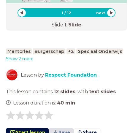
1
/
12
next
Slide
1
:
Slide
Mentorles
Burgerschap
+2
Speciaal Onderwijs
Show 2 more
Lesson by
Respect Foundation
This lesson contains
12 slides
,
with
text slides
.
Lesson duration is:
40
min
Start lesson
Save
Share