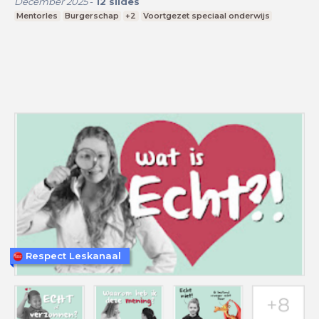
December 2025
-
12
slides
Mentorles
Burgerschap
+2
Voortgezet speciaal onderwijs
Respect Leskanaal