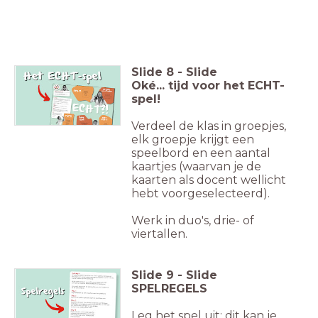
Slide
8
-
Slide
Oké... tijd voor het ECHT-
spel!
Verdeel de klas in groepjes,
elk groepje krijgt een
speelbord en een aantal
kaartjes (waarvan je de
kaarten als docent wellicht
hebt voorgeselecteerd).
Werk in duo's, drie- of
viertallen.
Slide
9
-
Slide
SPELREGELS
Leg het spel uit; dit kan je