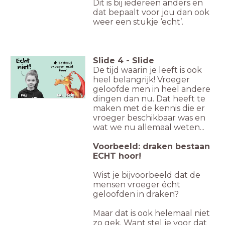
Dit is bij iedereen anders en
dat bepaalt voor jou dan ook
weer een stukje ‘echt’.
Slide
4
-
Slide
De tijd waarin je leeft is ook
heel belangrijk! Vroeger
geloofde men in heel andere
dingen dan nu. Dat heeft te
maken met de kennis die er
vroeger beschikbaar was en
wat we nu allemaal weten...
Voorbeeld: draken bestaan
ECHT hoor!
Wist je bijvoorbeeld dat de
mensen vroeger écht
geloofden in draken?
Maar dat is ook helemaal niet
zo gek. Want stel je voor dat