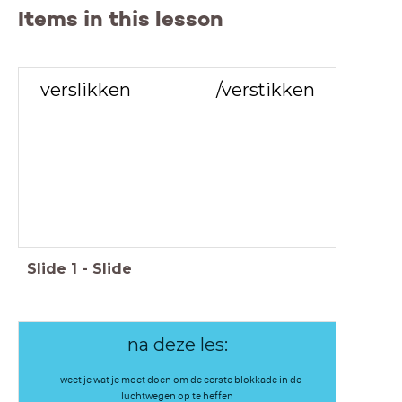
Items in this lesson
verslikken /verstikken
Slide
1
-
Slide
na deze les:
- weet je wat je moet doen om de eerste blokkade in de
luchtwegen op te heffen