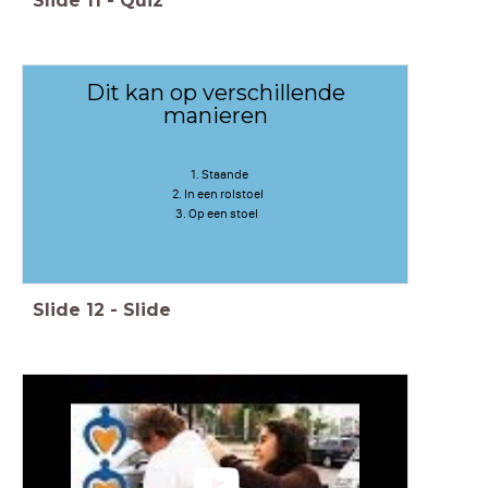
Slide
11
-
Quiz
Dit kan op verschillende
manieren
Staande
In een rolstoel
Op een stoel
Slide
12
-
Slide