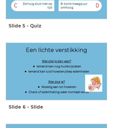
De huig sluit niet op
Er komt maagzuur
C
D
tijd
omhoog
Slide
5
-
Quiz
Een lichte verstikking
Wat stel je dan vast?
Iemand kan nog huilen/praten
Iemand kan luid hoesten/diep ademhalen
Wat doe je?
Moedig aan tot hoesten
Check of ademhaling weer normaal wordt
Slide
6
-
Slide