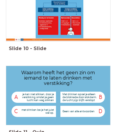
Slide
10
-
Slide
Waarom heeft het geen zin om
iemand te laten drinken met
verstikking?
je kan niet slikken, door je
Met drinken spoel je alleen
A
B
verslikking omdat je geen
de blokkade door slokdarm.
lucht kan weg slikken
de lucht pijp blijft verstopt
met drinken los je het juist
C
D
Geen van alle antwoorden
wel op.