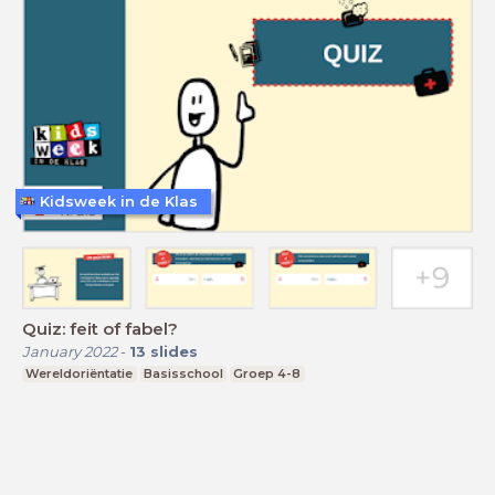
Kidsweek in de Klas
Quiz: feit of fabel?
January 2022
-
13
slides
Wereldoriëntatie
Basisschool
Groep 4-8