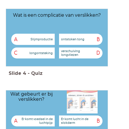
Wat is een complicatie van verslikken?
A
B
Slijmproductie
ontstoken tong
verschuiving
C
D
longontsteking
longvliezen
Slide
4
-
Quiz
Wat gebeurt er bij
verslikken?
Er komt voedsel in de
Er komt lucht in de
A
B
luchtpijp
slokdarm