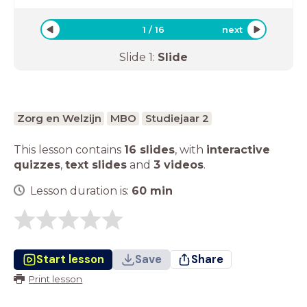
1
/
16
next
Slide
1
:
Slide
Zorg en Welzijn
MBO
Studiejaar 2
This lesson contains
16 slides
,
with
interactive
quizzes
,
text slides
and
3 videos
.
Lesson duration is:
60
min
Start lesson
Save
Share
Print lesson