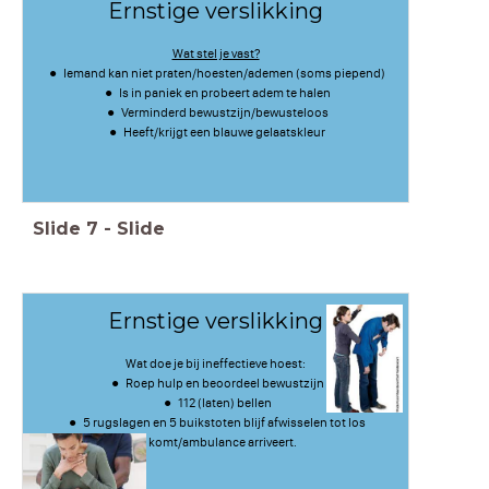
Ernstige verslikking
Wat stel je vast?
Iemand kan niet praten/hoesten/ademen (soms piepend)
Is in paniek en probeert adem te halen
Verminderd bewustzijn/bewusteloos
Heeft/krijgt een blauwe gelaatskleur
Slide
7
-
Slide
Ernstige verslikking
Wat doe je bij ineffectieve h
oest:
Roep hulp en beoordeel bewustzijn
112 (laten) bellen
5 rugslagen en 5 buikstoten blijf afwisselen tot los
komt/ambulance arriveert.