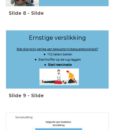
Slide
8
-
Slide
Ernstige verslikking
Wat doe je bij verlies van bewustzijn/bewusteloosheid?
112 (laten) bellen
Slachtoffer op de rug leggen
Start reanimatie
Slide
9
-
Slide