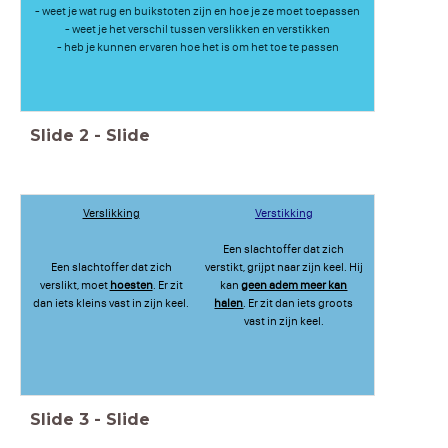
- weet je wat rug en buikstoten zijn en hoe je ze moet toepassen
- weet je het verschil tussen verslikken en verstikken
- heb je kunnen ervaren hoe het is om het toe te passen
Slide
2
-
Slide
Verslikking
Verstikking
Een slachtoffer dat zich
Een slachtoffer dat zich
verstikt, grijpt naar zijn keel. Hij
verslikt, moet
hoesten
. Er zit
kan
geen adem meer kan
dan iets kleins vast in zijn keel.
halen
. Er zit dan iets groots
vast in zijn keel.
Slide
3
-
Slide