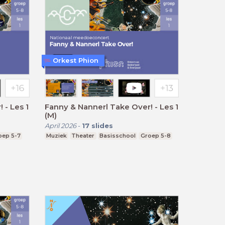
Orkest Phion
 - Les 1
Fanny & Nannerl Take Over! - Les 1
(M)
April 2026
-
17
slides
oep 5-7
Muziek
Theater
Basisschool
Groep 5-8