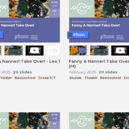
Phion
 Nannerl Take Over! - Les 1
Fanny & Nannerl Take Over!
(M)
 2025
-
20
slides
February 2025
-
20
slides
Theater
Basisschool
Groep 5-7
Muziek
Theater
Basisschool
Gr