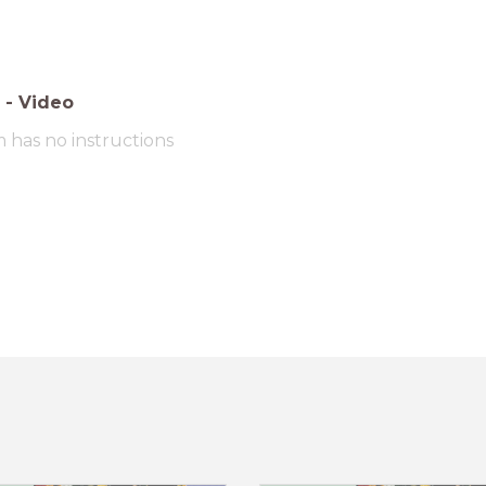
-
Video
m has no instructions