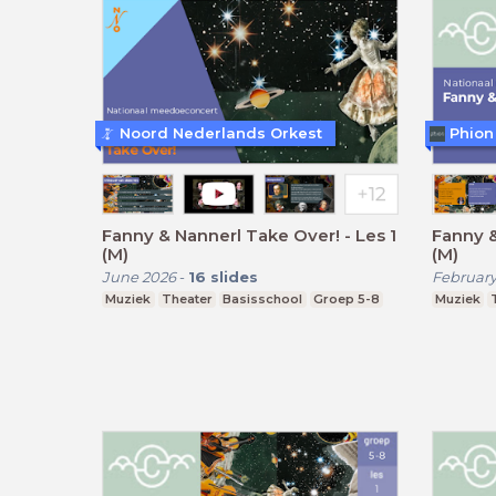
Noord Nederlands Orkest
Phion
Fanny & Nannerl Take Over! - Les 1
Fanny &
(M)
(M)
June 2026
-
16
slides
February
Muziek
Theater
Basisschool
Groep 5-8
Muziek