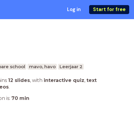
Log in
Start for free
are school
mavo, havo
Leerjaar 2
ains
12 slides
,
with
interactive quiz
,
text
deos
.
n is:
70
min