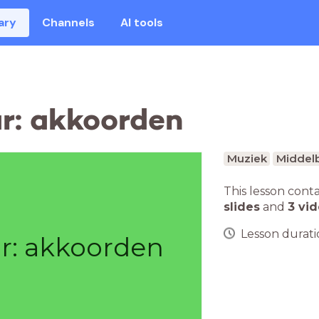
ary
Channels
AI tools
ar: akkoorden
Muziek
Middelb
This lesson cont
slides
and
3 vi
Lesson duratio
ar: akkoorden