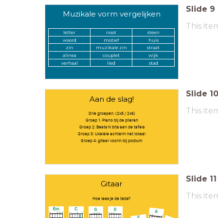
Slide
9
Muzikale vorm vergelijken
This ite
letter
noot
steen
woord
motief
huis
zin
muzikale zin
straat
alinea
couplet
wijk
verhaal
lied
stad
Slide
1
Aan de slag!
This ite
Drie groepen: (2x5 / 2x6)
Groep 1: Piano bij de pilaren
Groep 2: Beats N bits aan de tafels
Groep 3: Ukelele achterin het lokaal
Groep 4: gitaar voorin bij podium
Slide
11
Gitaar
This ite
Hoe lees je de tabs?