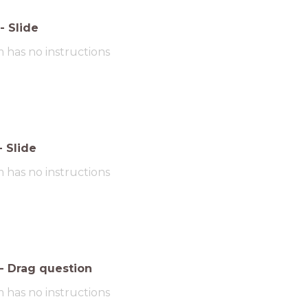
-
Slide
m has no instructions
-
Slide
m has no instructions
-
Drag question
m has no instructions