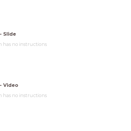
-
Slide
m has no instructions
-
Video
m has no instructions