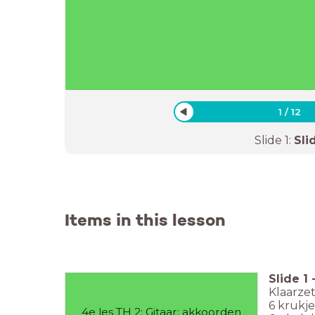
1
/
12
Slide
1
:
Sli
Items in this lesson
Slide
1
Klaarzet
6 krukje
4e les TH 2: Gitaar: akkoorden