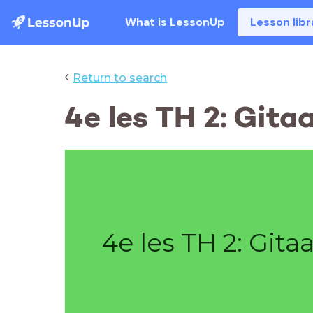
What is LessonUp
Lesson libr
‹
Return to search
4e les TH 2: Gita
4e les TH 2: Gita