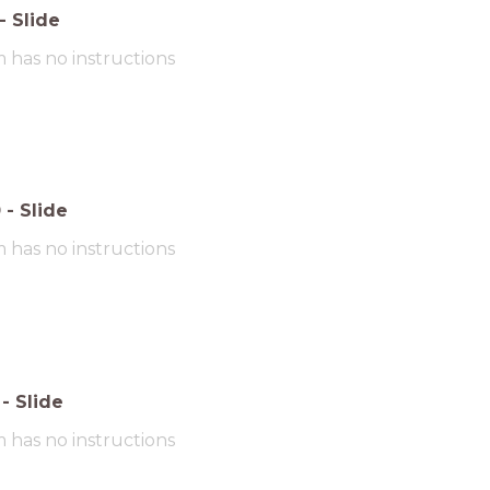
-
Slide
m has no instructions
0
-
Slide
m has no instructions
-
Slide
m has no instructions