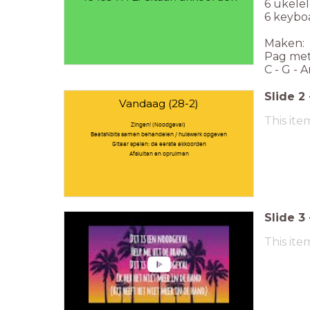
6 ukelel
6 keyboa
Maken:
Pag met
C - G - 
Slide
2
Vandaag (28-2)
This ite
Zingen! (Noodgeval)
BeatsNbits samen behandelen / huiswerk opgeven
Gitaar spelen: de eerste akkoorden
Afsluiten en opruimen
Slide
3
This ite