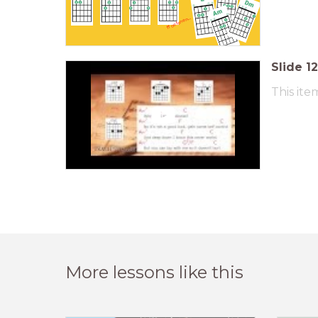
ff oefenen....
Slide
12
This ite
More lessons like this