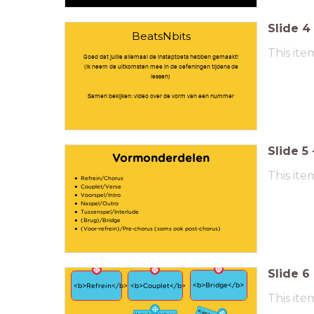
Slide
4
BeatsNbits
This ite
Goed dat jullie allemaal de instaptoets hebben gemaakt!
(Ik neem de uitkomsten mee in de oefeningen tijdens de
lessen)
Samen bekijken: video over de vorm van een nummer
Slide
5
Vormonderdelen
This ite
Refrein/Chorus
Couplet/Verse
Voorspel/Intro
Naspel/Outro
Tussenspel/Interlude
(Brug)/Bridge
(Voor-refrein)/Pre-chorus (soms ook post-chorus)
Slide
6
<b>Bridge</b>
<b>Refrein</b>
<b>Couplet</b>
This ite