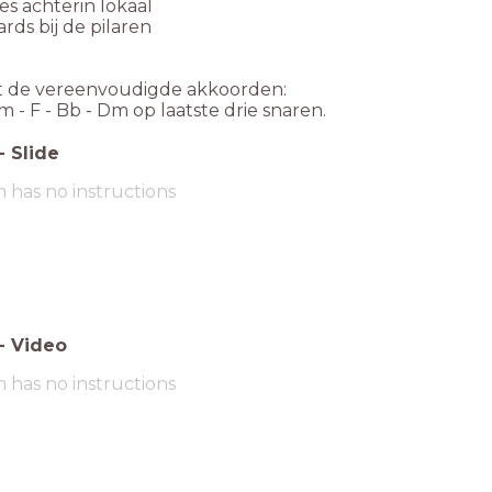
es achterin lokaal
rds bij de pilaren
 de vereenvoudigde akkoorden:
Am - F - Bb - Dm op laatste drie snaren.
-
Slide
m has no instructions
-
Video
m has no instructions