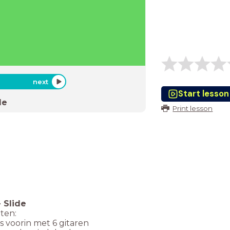
next
Start lesson
de
Print lesson
-
Slide
ten:
s voorin met 6 gitaren