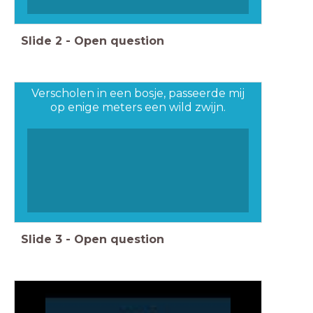
Slide
2
-
Open question
Verscholen in een bosje, passeerde mij
op enige meters een wild zwijn.
Slide
3
-
Open question