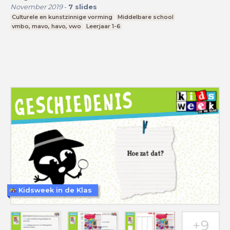
November 2019
-
7
slides
Culturele en kunstzinnige vorming
Middelbare school
vmbo, mavo, havo, vwo
Leerjaar 1-6
Kidsweek in de Klas