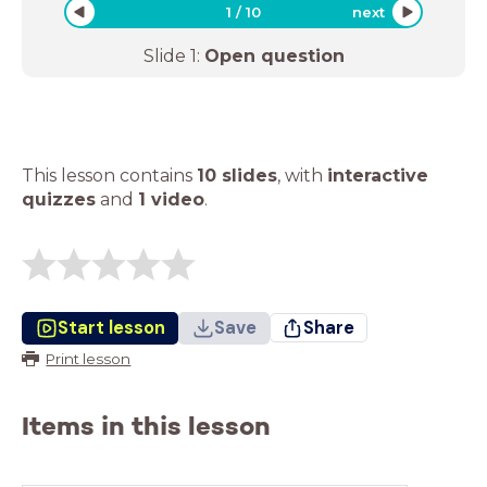
1
/
10
next
Slide
1
:
Open question
This lesson contains
10 slides
,
with
interactive
quizzes
and
1 video
.
Start lesson
Save
Share
Print lesson
Items in this lesson