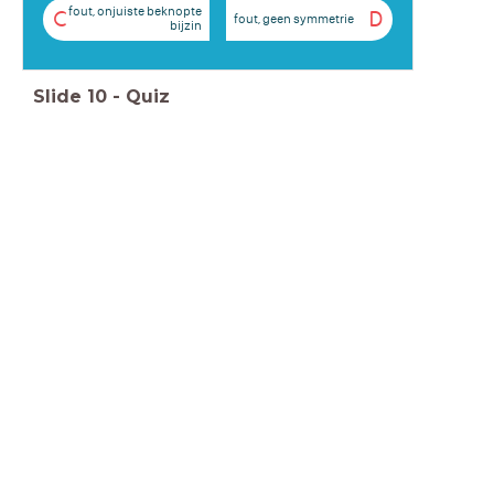
fout, onjuiste beknopte
C
D
fout, geen symmetrie
bijzin
Slide
10
-
Quiz