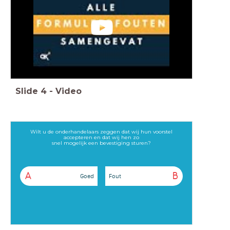
Slide
4
-
Video
Wilt u de onderhandelaars zeggen dat wij hun voorstel
accepteren en dat wij hen zo
snel mogelijk een bevestiging sturen?
A
B
Goed
Fout