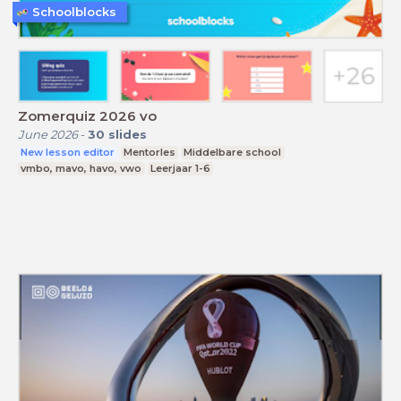
Schoolblocks
Zomerquiz 2026 vo
June 2026
-
30
slides
New lesson editor
Mentorles
Middelbare school
vmbo, mavo, havo, vwo
Leerjaar 1-6