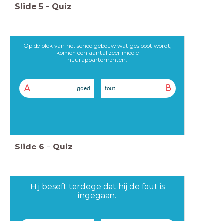
Slide
5
-
Quiz
Op de plek van het schoolgebouw wat gesloopt wordt,
komen een aantal zeer mooie
huurappartementen.
A
B
goed
fout
Slide
6
-
Quiz
Hij beseft terdege dat hij de fout is
ingegaan.