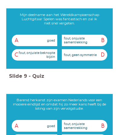
Mijn deelname aan het Wereldkampioenschap
Luchtgitaar Spelen was fantastisch en zal ik
niet snel vergeten.
fout, onjuiste
A
B
goed
samentrekking
fout, onjuiste beknopte
C
D
fout, geen symmetrie
bijzin
Slide
9
-
Quiz
Barend herkanst zijn examen Nederlands voor een
mooiere eindlijst en omdat hij zo meer kans heeft bij de
loting van zijn vervolgstudie.
fout, onjuiste
A
B
goed
samentrekking