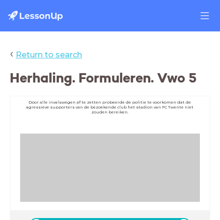
‹
Return to search
Herhaling. Formuleren. Vwo 5
Door alle invalswegen af te zetten probeerde de politie te voorkomen dat de
agressieve supporters van de bezoekende club het stadion van FC Twente niet
zouden bereiken.