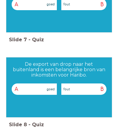
A
B
goed
fout
Slide
7
-
Quiz
De export van drop naar het
buitenland is een belangrijke bron van
inkomsten voor Haribo.
A
B
goed
fout
Slide
8
-
Quiz