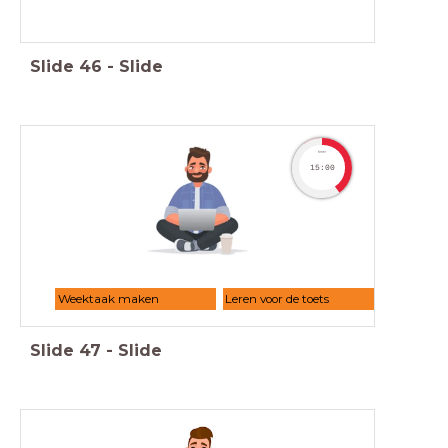
Slide
46
-
Slide
timer
15:00
Weektaak maken
Leren voor de toets
Slide
47
-
Slide