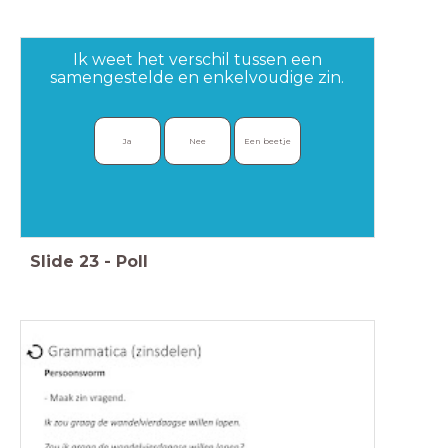
Ik weet het verschil tussen een
samengestelde en enkelvoudige zin.
Ja
Nee
Een beetje
Slide
23
-
Poll