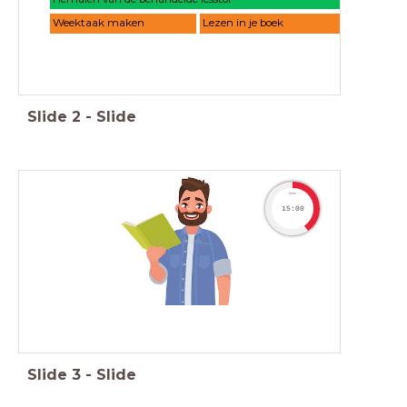
Weektaak maken
Lezen in je boek
Slide
2
-
Slide
timer
15:00
Slide
3
-
Slide