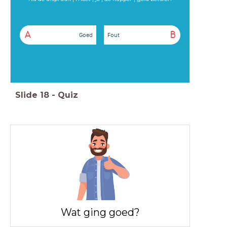
A
B
Goed
Fout
Slide
18
-
Quiz
Wat ging goed?