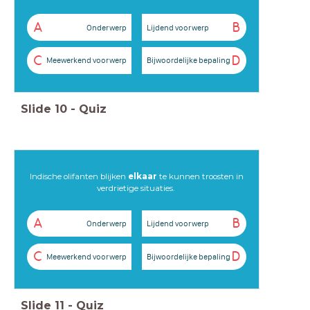
A
B
Onderwerp
Lijdend voorwerp
C
D
Meewerkend voorwerp
Bijwoordelijke bepaling
Slide
10
-
Quiz
Indische olifanten blijken
elkaar
te kunnen troosten in
verdrietige situaties.
A
B
Onderwerp
Lijdend voorwerp
C
D
Meewerkend voorwerp
Bijwoordelijke bepaling
Slide
11
-
Quiz