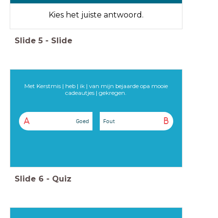
Kies het juiste antwoord.
Slide
5
-
Slide
Met Kerstmis | heb | ik | van mijn bejaarde opa mooie
cadeautjes | gekregen.
A
B
Goed
Fout
Slide
6
-
Quiz