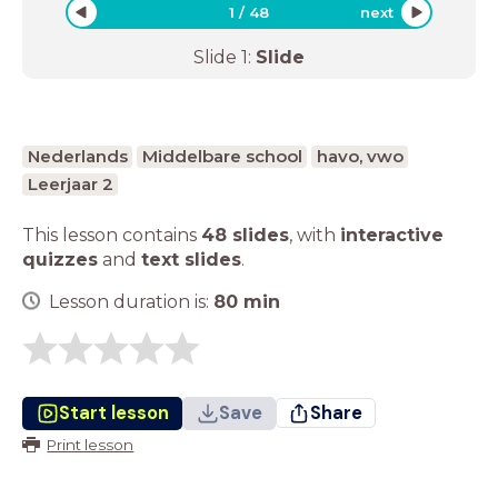
1
/
48
next
Slide
1
:
Slide
Nederlands
Middelbare school
havo, vwo
Leerjaar 2
This lesson contains
48 slides
,
with
interactive
quizzes
and
text slides
.
Lesson duration is:
80
min
Start lesson
Save
Share
Print lesson