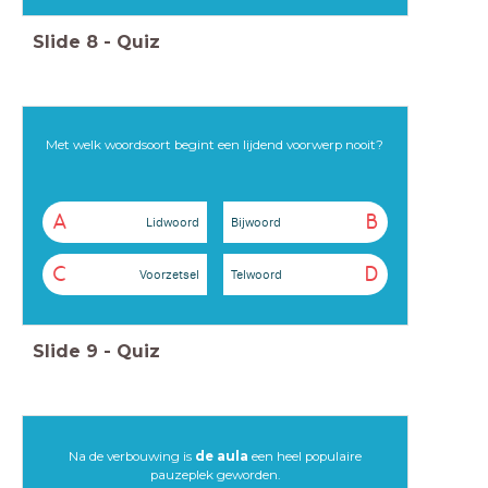
Slide
8
-
Quiz
Met welk woordsoort begint een lijdend voorwerp nooit?
A
B
Lidwoord
Bijwoord
C
D
Voorzetsel
Telwoord
Slide
9
-
Quiz
Na de verbouwing is
de aula
een heel populaire
pauzeplek geworden.