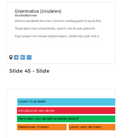
Slide
45
-
Slide
Lezen in je boek
Introductie van de les
Herhalen van de behandelde lesstof
Weektaak maken
Leren voor de toets