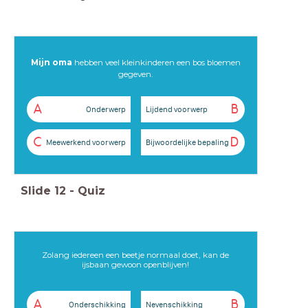
Mijn oma
hebben veel kleinkinderen een bos bloemen
gegeven.
A
B
Onderwerp
Lijdend voorwerp
C
D
Meewerkend voorwerp
Bijwoordelijke bepaling
Slide
12
-
Quiz
Zolang iedereen een beetje normaal doet, kan de
ijsbaan gewoon openblijven!
A
B
Onderschikking
Nevenschikking