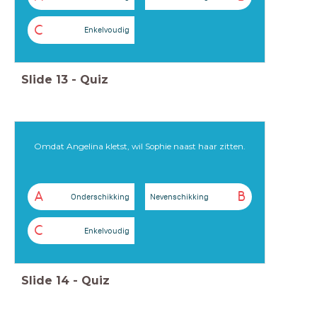
C
Enkelvoudig
Slide
13
-
Quiz
Omdat Angelina kletst, wil Sophie naast haar zitten.
A
B
Onderschikking
Nevenschikking
C
Enkelvoudig
Slide
14
-
Quiz