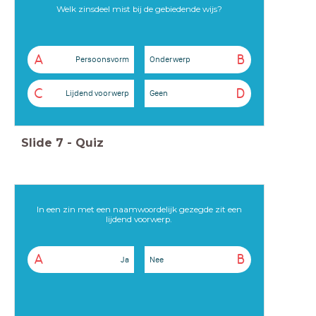
Welk zinsdeel mist bij de gebiedende wijs?
A
B
Persoonsvorm
Onderwerp
C
D
Lijdend voorwerp
Geen
Slide
7
-
Quiz
In een zin met een naamwoordelijk gezegde zit een
lijdend voorwerp.
A
B
Ja
Nee