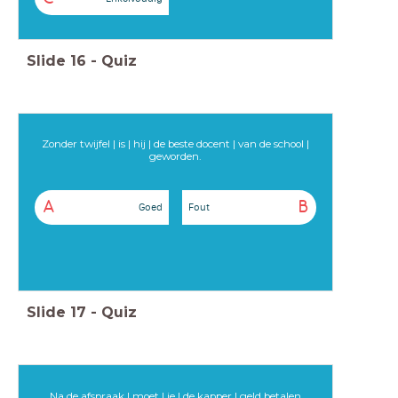
Slide
16
-
Quiz
Zonder twijfel | is | hij | de beste docent | van de school |
geworden.
A
B
Goed
Fout
Slide
17
-
Quiz
Na de afspraak | moet | je | de kapper | geld betalen