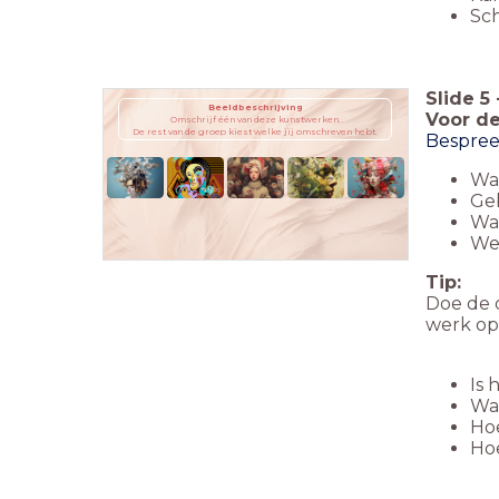
Sch
Slide
5
Beeldbeschrijving
Voor de
Omschrijf één van deze kunstwerken.
De rest van de groep kiest welke jij omschreven hebt.
Bespree
Wa
Geb
Wat
Wee
Tip:
Doe de 
werk opr
Is 
Wa
Hoe
Hoe