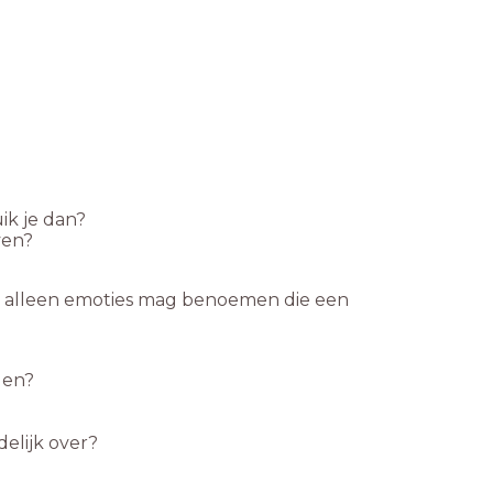
ik je dan?
ven?
en alleen emoties mag benoemen die een
aden?
elijk over?