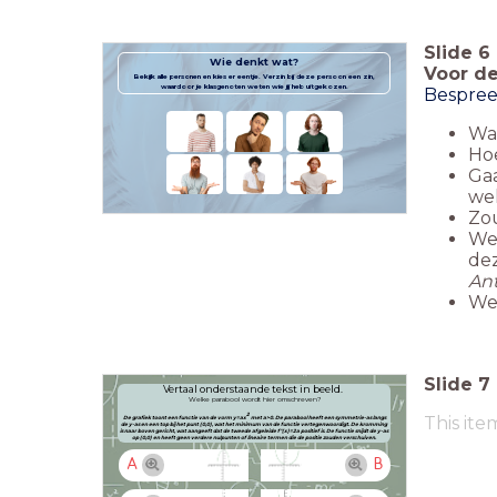
Slide
6
Wie denkt wat?
Voor de
Bekijk alle personen en kies er eentje.
Verzin bij deze persoon een zin,
waardoor je klasgenoten weten wie jij heb uitgekozen.
Bespree
Was
Hoe
Gaa
we
Zou
Wel
de
Ant
Wel
Slide
7
Vertaal onderstaande tekst in beeld.
Welke parabool wordt hier omschreven?
2
This ite
De grafiek toont een functie van de vorm y=ax
met a>0. De parabool heeft een symmetrie-as langs
de
y-as en een top bij het punt (0,0), wat het minimum van de functie vertegenwoordigt. De kromming
is naar boven gericht, wat aangeeft dat de tweede afgeleide f''(x)=2a positief is. De functie snijdt de y-as
op
(0,0) en heeft geen verdere nulpunten of lineaire termen die de positie zouden verschuiven.
A
B