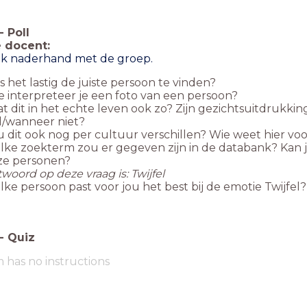
-
Poll
 docent:
k naderhand met de groep.
 het lastig de juiste persoon te vinden?
 interpreteer je een foto van een persoon?
t dit in het echte leven ook zo? Zijn gezichtsuitdrukki
l/wanneer niet?
 dit ook nog per cultuur verschillen? Wie weet hier v
ke zoekterm zou er gegeven zijn in de databank? Kan ji
ze personen?
woord op deze vraag is: Twijfel
ke persoon past voor jou het best bij de emotie Twijfel?
-
Quiz
m has no instructions