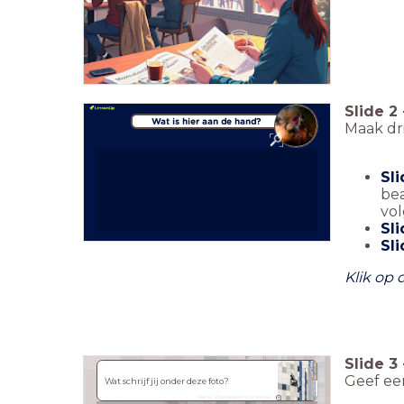
Slide
2
Wat is hier aan de hand?
Maak dri
Sli
bea
vo
Sl
Sl
Klik op 
Slide
3
Geef een
Wat schrijf jij onder deze foto?
Klik op afbeelding om in te zoomen