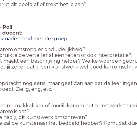
rikt dit beeld af of trekt het je aan?
-
Poll
 docent:
k naderhand met de groep.
arom ontstond er onduidelijkheid?
ruikte de verteller alleen feiten of ook interpretatie?
 maakt een beschrijving helder? Welke woorden gebru
t jij zéker dat jij een kunstwerk wel goed kan omschrij
opdracht nog eens, maar geef dan aan dat de leerling
oept: Zielig, eng, etc.
het nu makkelijker of moeilijker om het kunstwerk te r
arom is dat?
 had jij dit kunstwerk omschreven?
 zal de kunstenaar het bedoeld hebben? Komt dat duid