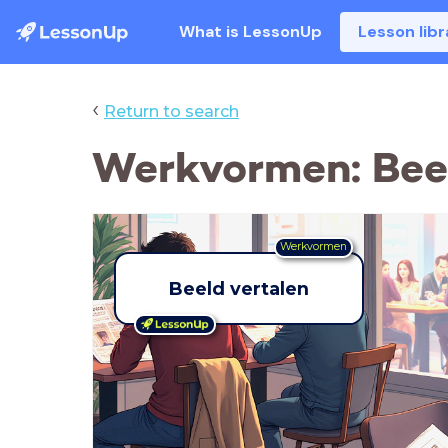
What is LessonUp
Lesson libr
‹
Return to search
Werkvormen: Beel
Werkvormen
Beeld vertalen