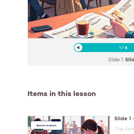
1
/
8
Slide
1
:
Sli
Items in this lesson
Slide
1
Werkvorme
n
Beeld vertalen
This ite