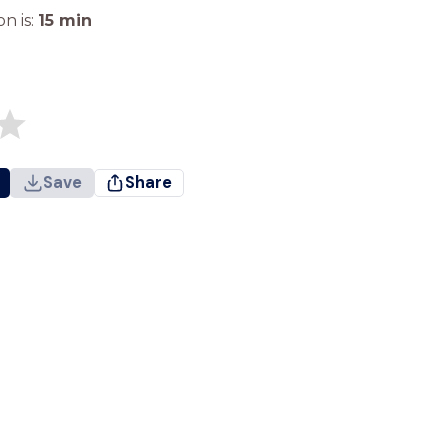
n is:
15
min
Save
Share