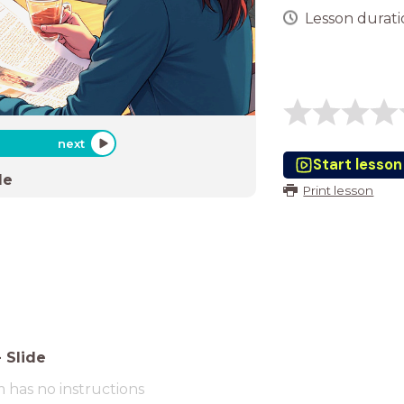
Lesson duratio
next
Start lesson
de
Print lesson
-
Slide
m has no instructions