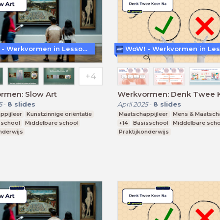
WoW! - Werkvormen in LessonUp
rmen: Slow Art
Werkvormen: Denk Twee 
5
-
8
slides
April 2025
-
8
slides
ppijleer
Kunstzinnige oriëntatie
Maatschappijleer
Mens & Maatsch
sschool
Middelbare school
+14
Basisschool
Middelbare sch
nderwijs
Praktijkonderwijs