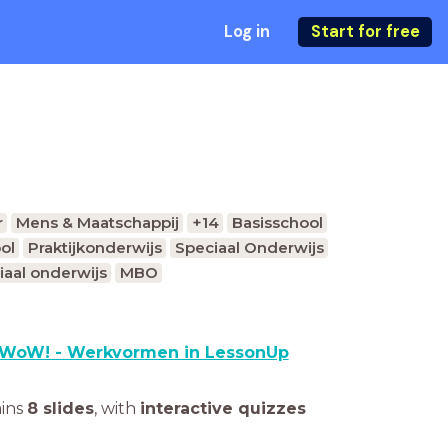
Log in
Start for free
r
Mens & Maatschappij
+14
Basisschool
ol
Praktijkonderwijs
Speciaal Onderwijs
iaal onderwijs
MBO
WoW! - Werkvormen in LessonUp
ains
8 slides
,
with
interactive quizzes