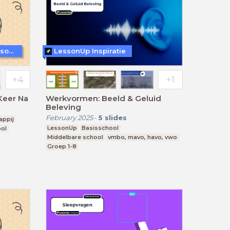
WoW! - Werkvormen in LessonUp
LessonUp Inspiratie
Keer Na
Werkvormen: Beeld & Geluid
Beleving
February 2025
-
5
slides
appij
LessonUp
Basisschool
ool
Middelbare school
vmbo, mavo, havo, vwo
Groep 1-8