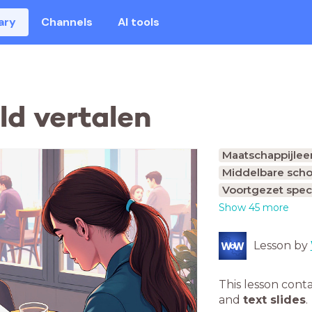
ary
Channels
AI tools
d vertalen
Maatschappijlee
Middelbare scho
Voortgezet spec
Show 45 more
Lesson by
This lesson cont
and
text slides
.