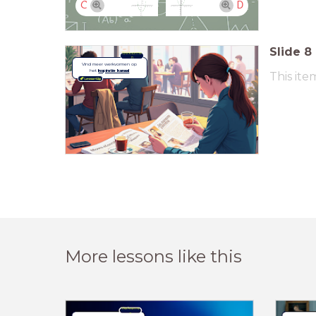
C
D
Slide
8
Werkvorme
n
Vind meer werkvormen op
het
Inspiratie kanaal
This ite
More lessons like this