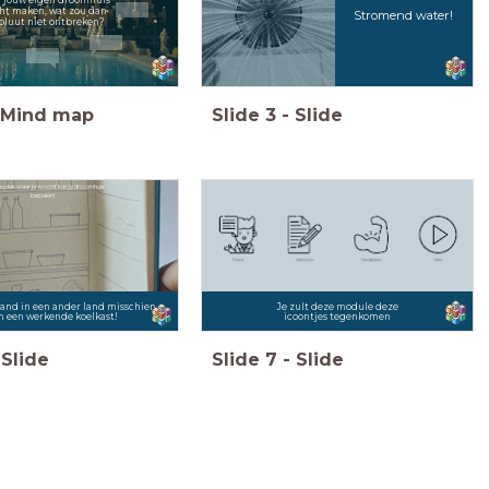
t maken, wat zou dan
Stromend water!
oluut niet ontbreken?
Mind map
Slide
3
-
Slide
 plek waar je woont kan je droomhuis
bepalen!
and in een ander land misschien
Je zult deze module deze
n een werkende koelkast!
icoontjes tegenkomen
Slide
Slide
7
-
Slide