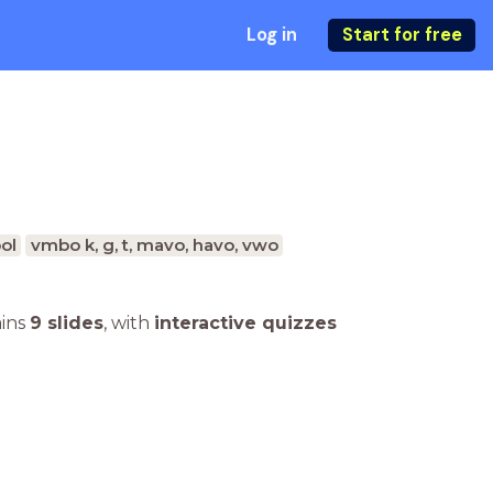
Log in
Start for free
ol
vmbo k, g, t, mavo, havo, vwo
ains
9 slides
,
with
interactive quizzes