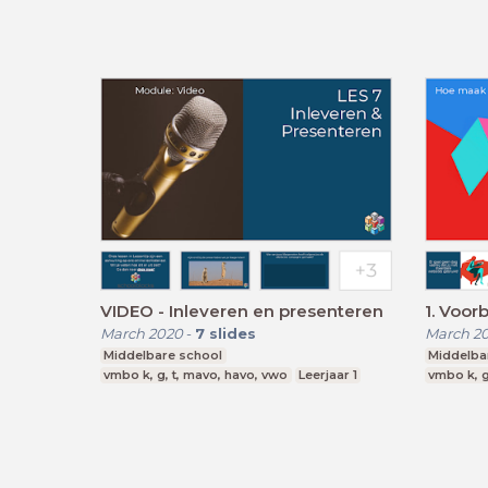
VIDEO - Inleveren en presenteren
1. Voor
March 2020
-
7
slides
March 2
Middelbare school
Middelba
vmbo k, g, t, mavo, havo, vwo
Leerjaar 1
vmbo k, g