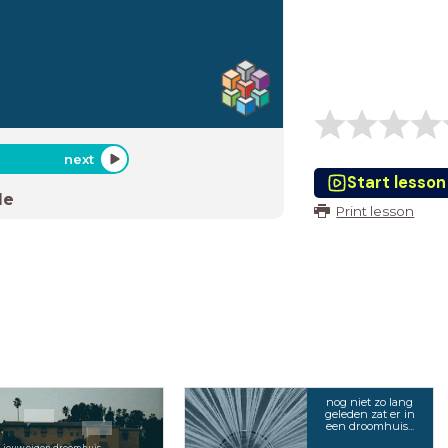
next
Start lesson
de
Print lesson
nog niet zo lang
geleden zat er in
een droomhuis...
ij jouw eigen droomhuis