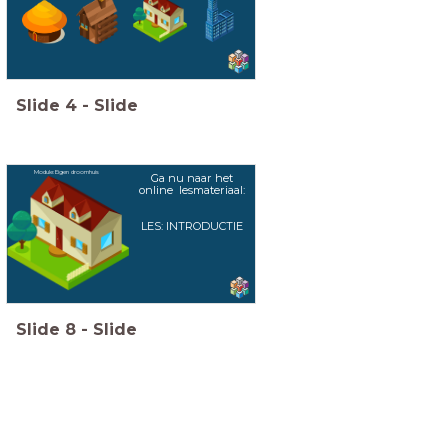
Slide
4
-
Slide
Module: Eigen droomhuis
Ga nu naar het
online lesmateriaal:
LES: INTRODUCTIE
Slide
8
-
Slide