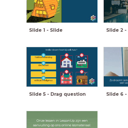
moch
abs
Slide
1
-
Slide
Slide
2
-
Ook de
Welke 'droom' hoort bij welk huis?
Telefoonverbinding
Electriciteit
Wifi
Zo droomt iem
Artificial Intelligence
wel va
Slide
5
-
Drag question
Slide
6
-
Onze lessen in LessonUp zijn een
aanvulling op ons online lesmateriaal.