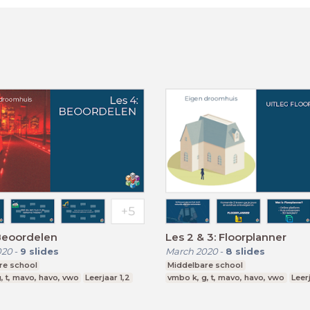
Beoordelen
Les 2 & 3: Floorplanner
020
-
9
slides
March 2020
-
8
slides
re school
Middelbare school
, t, mavo, havo, vwo
Leerjaar 1,2
vmbo k, g, t, mavo, havo, vwo
Leerj