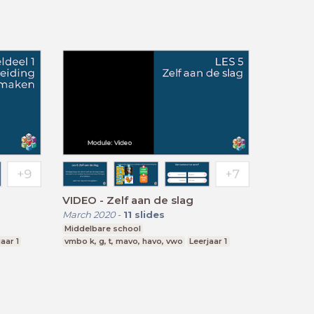
VIDEO - Zelf aan de slag
March 2020
-
11
slides
Middelbare school
aar 1
vmbo k, g, t, mavo, havo, vwo
Leerjaar 1