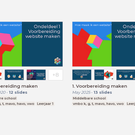
bereiding maken
1. Voorbereiding maken
020
-
12
slides
May 2025
-
13
slides
re school
Middelbare school
, t, mavo, havo, vwo
Leerjaar 1
vmbo k, g, t, mavo, havo, vwo
Leerj