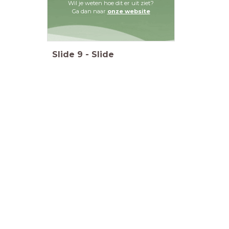
Wil je weten hoe dit er uit ziet?
Ga dan naar
onze website
Slide
9
-
Slide