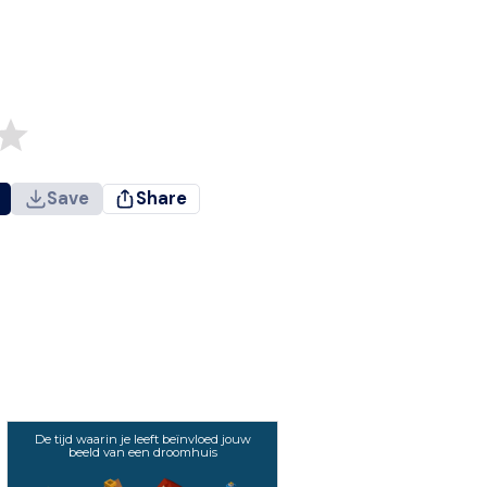
Save
Share
De tijd waarin je leeft beïnvloed jouw
beeld van een droomhuis