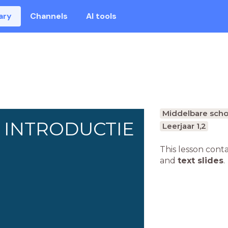
ary
Channels
AI tools
Middelbare scho
INTRODUCTIE
Leerjaar 1,2
This lesson cont
and
text slides
.