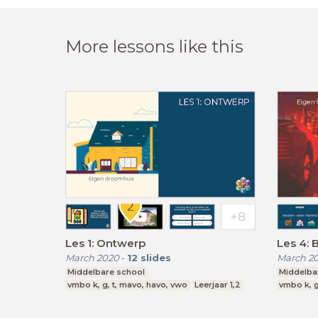
More lessons like this
Les 1: Ontwerp
Les 4: 
March 2020
-
12
slides
March 2
Middelbare school
Middelba
vmbo k, g, t, mavo, havo, vwo
Leerjaar 1,2
vmbo k, g