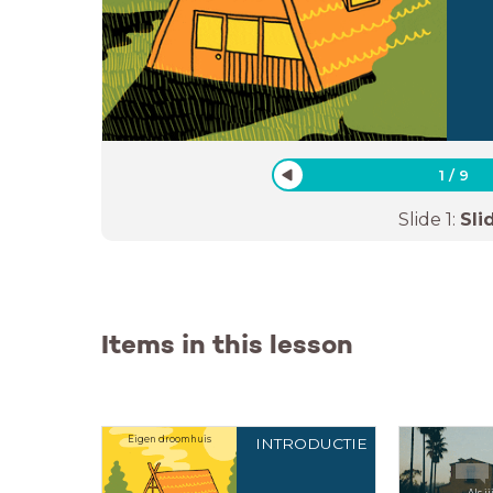
1
/
9
Slide
1
:
Sli
Items in this lesson
Eigen droomhuis
INTRODUCTIE
Als j