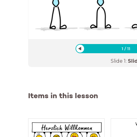
1
/
11
Slide
1
:
Sli
Items in this lesson