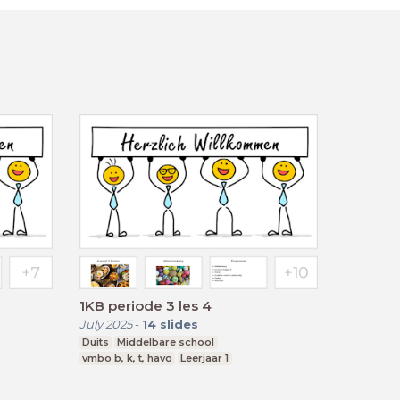
1KB periode 3 les 4
July 2025
-
14
slides
Duits
Middelbare school
vmbo b, k, t, havo
Leerjaar 1