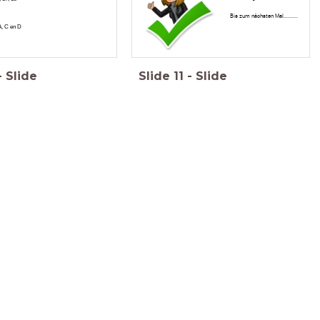
Bis zum nächsten Mal..........
A, C en D
-
Slide
Slide
11
-
Slide