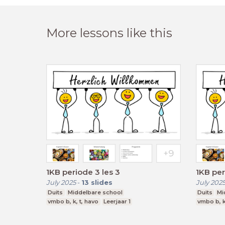
More lessons like this
1KB periode 3 les 3
1KB per
July 2025
-
13
slides
July 202
Duits
Middelbare school
Duits
Mi
vmbo b, k, t, havo
Leerjaar 1
vmbo b, k