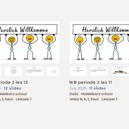
iode 2 les 13
1KB periode 2 les 11
5
-
12
slides
July 2025
-
11
slides
ddelbare school
Duits
Middelbare school
, t, havo
Leerjaar 1
vmbo b, k, t, havo
Leerjaar 1