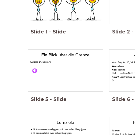
Slide
1
-
Slide
Slide
2
-
Ein Blick über die Grenze
Aufgabe 14, Seite 76
Wat:
Aufgabe 15, 16, 1
Wie:
alleen
Hoe:
in stilte
Hulp:
Lernliste D-N, b
Klaar?
Leer/herhaal de
D!
Slide
5
-
Slide
Slide
6
-
Lernziele
Ik kan een eenvoudig gesprek over school begrijpen.
Maken:
Ik kan een tekst over school begrijpen.
Kapitel 3, Aufgaben 16,