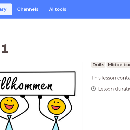
ary
Channels
AI tools
 1
Duits
Middelbar
This lesson cont
Lesson duratio