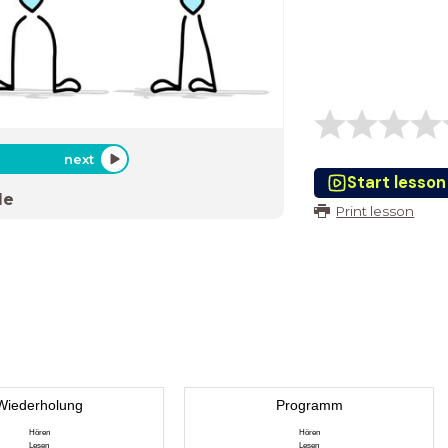
next
Start lesson
de
Print lesson
Wiederholung
Programm
Hören
Hören
Lesen
Lesen