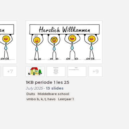
1KB periode 1 les 25
July 2025
-
13
slides
Duits
Middelbare school
vmbo b, k, t, havo
Leerjaar 1