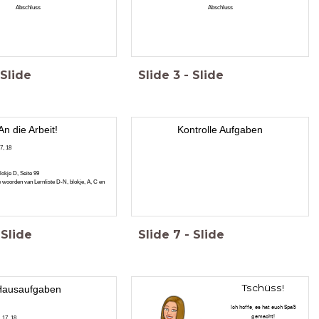
Abschluss
Abschluss
Slide
Slide
3
-
Slide
An die Arbeit!
Kontrolle Aufgaben
7, 18
lokje D, Seite 99
 woorden van Lernliste D-N, blokje, A, C en
Slide
Slide
7
-
Slide
Tschüss!
Hausaufgaben
Ich hoffe, es hat euch Spaß
gemacht!
 17, 18