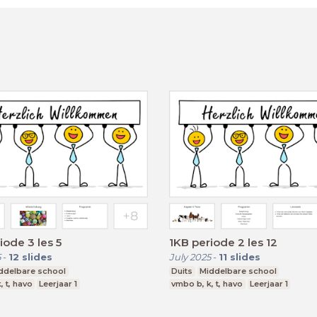
iode 3 les 5
1KB periode 2 les 12
5
-
12
slides
July 2025
-
11
slides
ddelbare school
Duits
Middelbare school
, t, havo
Leerjaar 1
vmbo b, k, t, havo
Leerjaar 1