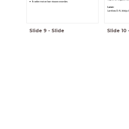
Ik oefen met en leer nieuwe woorden.
Leren:
Lernliste D-N, blokje 
Slide
9
-
Slide
Slide
10