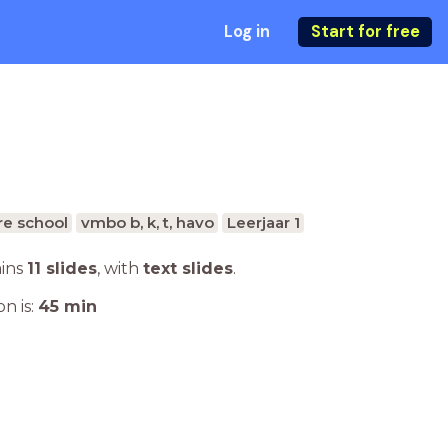
Log in
Start for free
e school
vmbo b, k, t, havo
Leerjaar 1
ains
11 slides
,
with
text slides
.
n is:
45
min