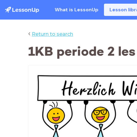
What is LessonUp
Lesson libr
‹
Return to search
1KB periode 2 les