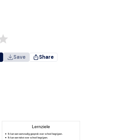
Save
Share
Lernziele
Ik kan een eenvoudig gesprek over school begrijpen.
Ik kan een tekst over school begrijpen.