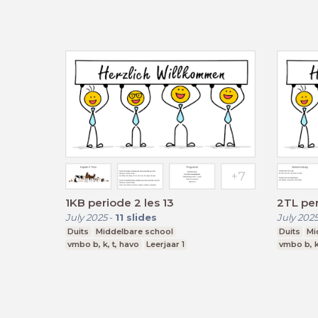
1KB periode 2 les 13
2TL per
July 2025
-
11
slides
July 202
Duits
Middelbare school
Duits
Mi
vmbo b, k, t, havo
Leerjaar 1
vmbo b, k