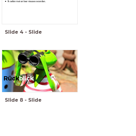
Ik oefen met en leer nieuwe woorden.
Slide
4
-
Slide
Rück
blick
Slide
8
-
Slide