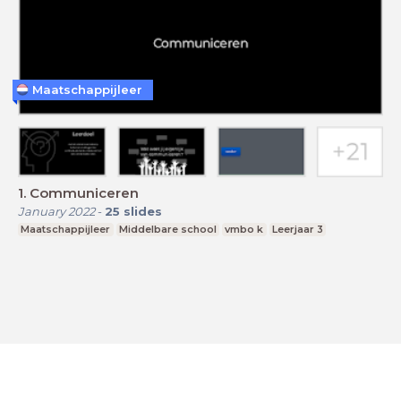
Maatschappijleer
1. Communiceren
January 2022
-
25
slides
Maatschappijleer
Middelbare school
vmbo k
Leerjaar 3