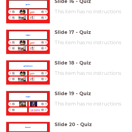
Slide
16
-
Quiz
geven
This item has no instructions
A
B
C
D
Slide
17
-
Quiz
krijgen
This item has no instructions
A
B
C
D
Slide
18
-
Quiz
gefeliciteerd
This item has no instructions
A
B
C
D
Slide
19
-
Quiz
zingen
This item has no instructions
A
B
C
D
Slide
20
-
Quiz
feesten