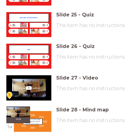
Slide
25
-
Quiz
opruimen / schoonmaken
This item has no instructions
A
B
C
D
Slide
26
-
Quiz
eten
This item has no instructions
A
B
C
D
Slide
27
-
Video
This item has no instructions
1
Slide
28
-
Mind map
This item has no instructions
00:28
Welke woorden ken jij al die horen bij verjaardag?
Verstuur
5 woorden
over jarig zijn. Meer mag altijd.
Denk aan de woorden die je net hebt geoefend.