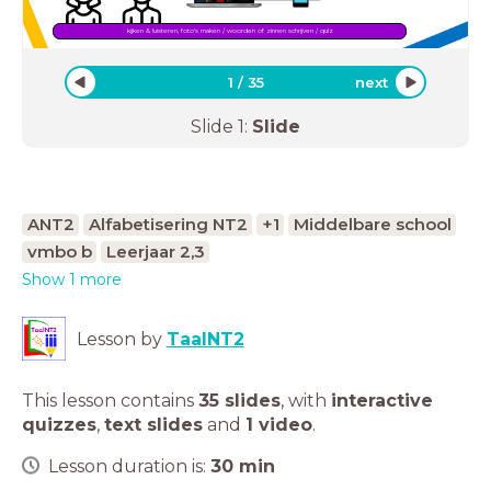
kijken & luisteren, foto's maken / woorden of zinnen schrijven / quiz
1
/
35
next
Slide
1
:
Slide
ANT2
Alfabetisering NT2
+1
Middelbare school
vmbo b
Leerjaar 2,3
Show 1 more
Lesson by
TaalNT2
This lesson contains
35 slides
,
with
interactive
quizzes
,
text slides
and
1 video
.
Lesson duration is:
30
min