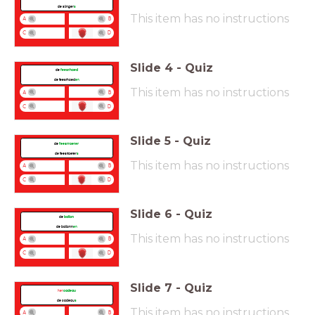
de slinger
s
This item has no instructions
A
B
C
D
Slide
4
-
Quiz
de
feesthoed
de feesthoed
en
This item has no instructions
A
B
C
D
Slide
5
-
Quiz
de
feesttoeter
de feesttoeter
s
This item has no instructions
A
B
C
D
Slide
6
-
Quiz
de
ballon
de ballonn
en
This item has no instructions
A
B
C
D
Slide
7
-
Quiz
het
cadeau
de cadeau
s
This item has no instructions
A
B