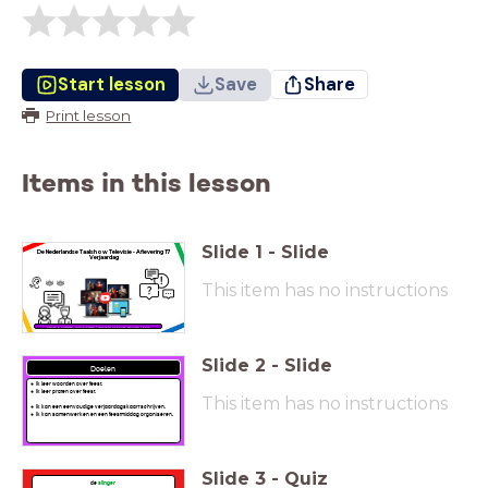
Start lesson
Save
Share
Print lesson
Items in this lesson
Slide
1
-
Slide
De Nederlandse Taalshow Televisie -
Aflevering 17
Verjaardag
This item has no instructions
kijken & luisteren, foto's maken / woorden of zinnen schrijven / quiz
Slide
2
-
Slide
Doelen
Ik leer woorden over feest.
Ik leer praten over feest.
This item has no instructions
Ik kan een eenvoudige verjaardagskaart schrijven.
Ik kan samenwerken en een feestmiddag organiseren.
Slide
3
-
Quiz
de
slinger