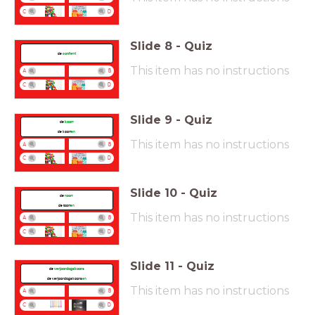
C
D
Slide
8
-
Quiz
de
confetti
This item has no instructions
A
B
C
D
Slide
9
-
Quiz
de
kaart
de kaart
en
This item has no instructions
A
B
C
D
Slide
10
-
Quiz
de
taart
de taart
en
This item has no instructions
A
B
C
D
Slide
11
-
Quiz
de
verjaardagskaars
de verjaardagskaars
en
This item has no instructions
A
B
C
D