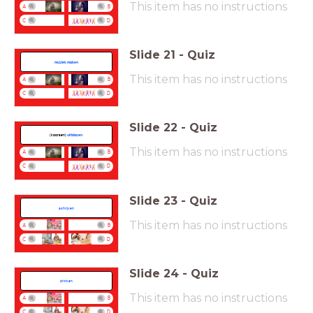
This item has no instructions
A
B
C
D
Slide
21
-
Quiz
muziek maken
This item has no instructions
A
B
C
D
Slide
22
-
Quiz
(kaarsen)
uitblazen
This item has no instructions
A
B
C
D
Slide
23
-
Quiz
schrijven
This item has no instructions
A
B
C
D
Slide
24
-
Quiz
drinken
This item has no instructions
A
B
C
D