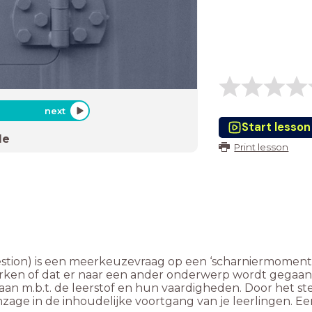
next
Start lesson
de
Print lesson
estion) is een meerkeuzevraag op een ‘scharniermoment’ 
erken of dat er naar een ander onderwerp wordt gegaan. 
an m.b.t. de leerstof en hun vaardigheden. Door het st
nzage in de inhoudelijke voortgang van je leerlingen. 