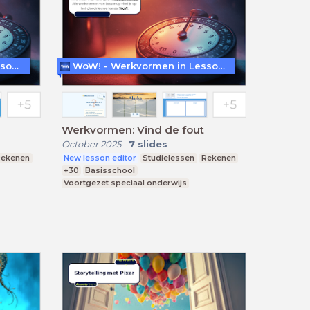
WoW! - Werkvormen in LessonUp
WoW! - Werkvormen in LessonUp
Werkvormen: Vind de fout
October 2025
-
7
slides
Rekenen
New lesson editor
Studielessen
Rekenen
+30
Basisschool
Voortgezet speciaal onderwijs
Praktijkonderwijs