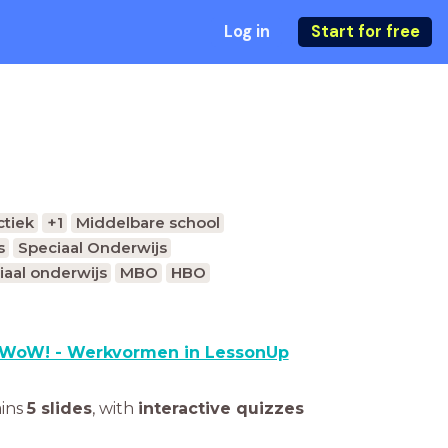
Log in
Start for free
ctiek
+1
Middelbare school
s
Speciaal Onderwijs
iaal onderwijs
MBO
HBO
WoW! - Werkvormen in LessonUp
ains
5 slides
,
with
interactive quizzes