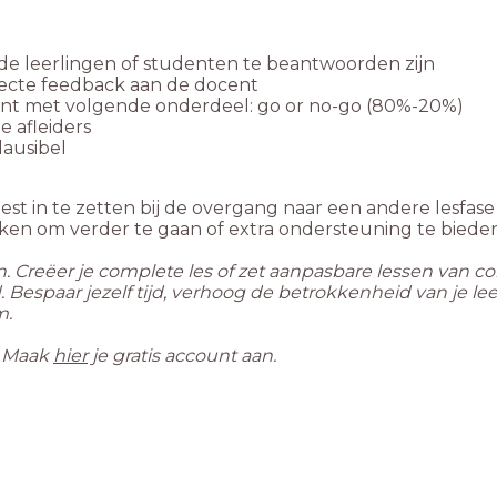
e leerlingen of studenten te beantwoorden zijn
recte feedback aan de docent
 kunt met volgende onderdeel: go or no-go (80%-20%)
e afleiders
lausibel
st in te zetten bij de overgang naar een andere lesfase
n om verder te gaan of extra ondersteuning te bieden
en. Creëer je complete les of zet aanpasbare lessen van c
and. Bespaar jezelf tijd, verhoog de betrokkenheid van je 
m.
. Maak
hier
je gratis account aan.