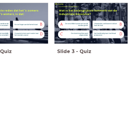
Voorbeeld (Geschiedenis)
ste reden dat het ’s zomers
Wat is het belangrijkste kenmerk van de
’s winters, is dat:
Industriële Revolutie?
B
A
B
 aarde en de
De verschillen tussen arm en rijk
Urbanisatie: veel boeren trokken
De zon hoger aan de hemel staat
n verandert.
worden groter
naar de stad
D
C
D
t noordelijk
Oceaanstromen warm water naar
De stoommachine werd
Van handmatig naar machinaal
on verandert
het noorden voeren
uitgevonden
produceren
Quiz
Slide
3
-
Quiz