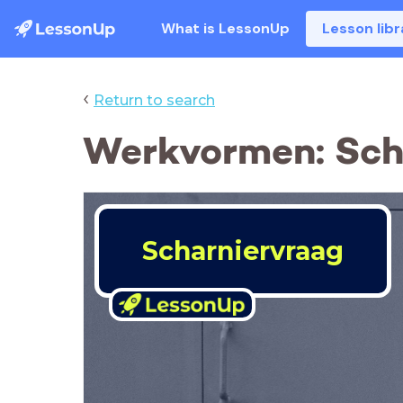
What is LessonUp
Lesson libr
‹
Return to search
Werkvormen: Sch
Scharniervraag