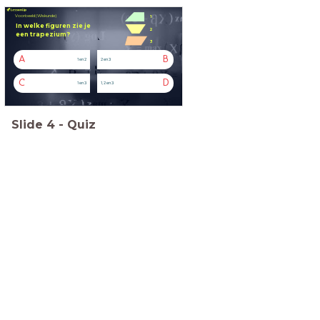
Voorbeeld (Wiskunde)
1
In welke figuren zie je
2
een
trapezium?
3
A
B
1 en 2
2 en 3
C
D
1 en 3
1, 2 en 3
Slide
4
-
Quiz