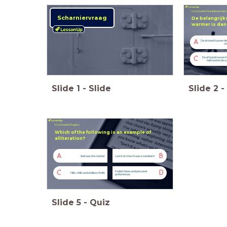
Voorbeeld (Aardrijkskunde)
Scharniervraag
De belangrijk
warmer is dan 
A
De afstand tussen de
zo
C
De afstand tussen he
halfrond en de z
Slide
1
-
Slide
Slide
2
-
Voorbeeld (Engels)
Which of the following is an example of
alliteration?
A
B
Sad was the chatter
Lunch at church was a sandwich
C
D
Foolish flaws and personal
Hills, chills and endless thrills
preferences
Slide
5
-
Quiz