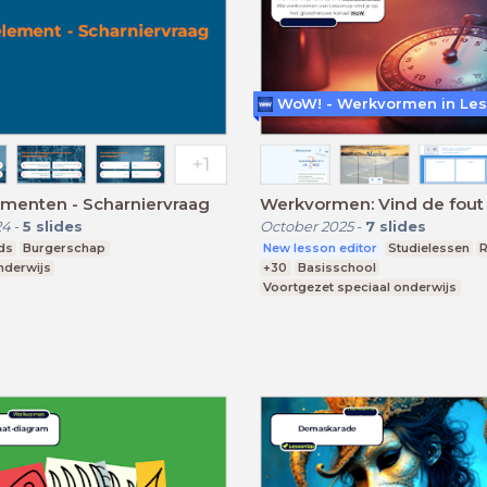
ementen - Scharniervraag
Werkvormen: Vind de fout
24
-
5
slides
October 2025
-
7
slides
ds
Burgerschap
New lesson editor
Studielessen
nderwijs
+30
Basisschool
Voortgezet speciaal onderwijs
Praktijkonderwijs