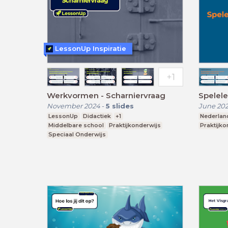
LessonUp Inspiratie
Werkvormen - Scharniervraag
Spelel
November 2024
-
5
slides
June 20
LessonUp
Didactiek
+1
Nederlan
Middelbare school
Praktijkonderwijs
Praktijko
Speciaal Onderwijs