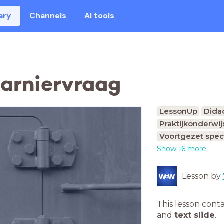
ary
Channels
AI tools
arniervraag
LessonUp
Dida
Praktijkonderwij
Voortgezet spec
Show 16 more
Lesson by
This lesson cont
and
text slide
.