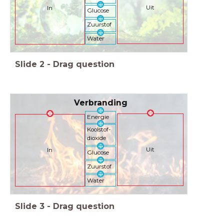
Uit
In
Glucose
Zuurstof
Water
Slide
2
-
Drag question
Verbranding
Energie
Koolstof-
dioxide
Uit
In
Glucose
Zuurstof
Water
Slide
3
-
Drag question