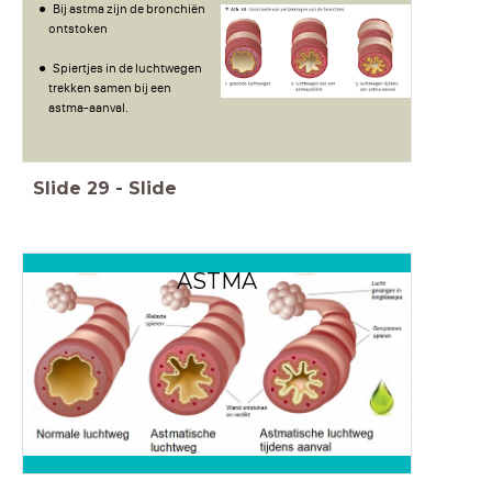
Bij astma zijn de bronchiën
ontstoken
Spiertjes in de luchtwegen
trekken samen bij een
astma-aanval.
Slide
29
-
Slide
ASTMA