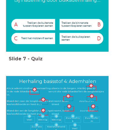
Bij inademing door buikademhaling....
Trekken de buitenste
Trekken de binnenste
A
B
tussenribspieren samen
tussenribspieren samen
Trekken de buikspieren
C
D
Trekt het middenrif samen
samen
Slide
7
-
Quiz
Herhaling basisstof 4: Ademhalen
Als je ademt vindt er gaswisseling plaats in de longen. Hierbij gaat er
in de rode bloedcellen en vanuit die rode bloedcellen de longblaasjes
in.
Bloed dat naar de longblaasjes toestroomt bevat zuurstof en
koolstofdioxide en heet dus bloed.
Bloed dat van de longblaadjes wegstroomt, bevat zuurstof en
koolstofdioxide en heet dus bloed.
Zuurstofrij
Zuurstofar
Veel
Weinig
Weinig
k
m
Zuursto
Koolstofdioxid
Veel
f
e