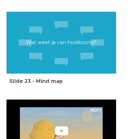
Wat weet je van hooikoorts?
Slide
23
-
Mind map