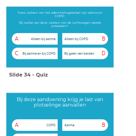
Twee ziekten van het ademhalingsstelsel zijn astma en
COPD.
Bij welke van deze ziekten zijn de luchtwegen steeds
ontstoken?
A
B
Alleen bij astma
Alleen bij COPD
C
D
Bij astma en bij COPD
Bij geen van beiden
Slide
34
-
Quiz
Bij deze aandoening krijg je last van
plotselinge aanvallen
A
B
COPD
Astma