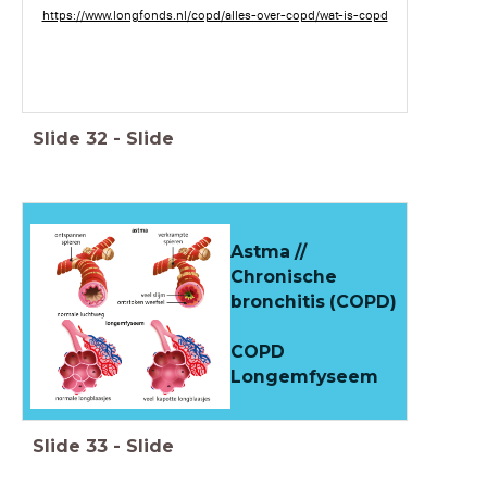
https://www.longfonds.nl/copd/alles-over-copd/wat-is-copd
Slide
32
-
Slide
Astma //
Chronische
bronchitis (COPD)
COPD
Longemfyseem
Slide
33
-
Slide