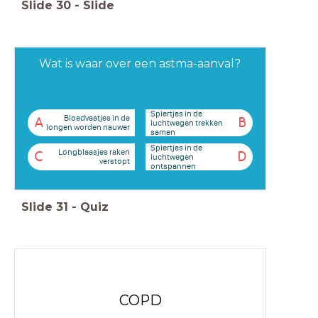
Slide
30
-
Slide
Wat is waar over een astma-aanval?
Spiertjes in de
Bloedvaatjes in de
A
B
luchtwegen trekken
longen worden nauwer
samen
Spiertjes in de
Longblaasjes raken
C
D
luchtwegen
verstopt
ontspannen
Slide
31
-
Quiz
COPD