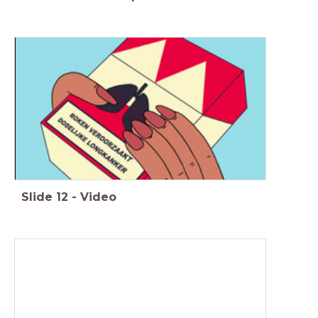
Slide
12
-
Video