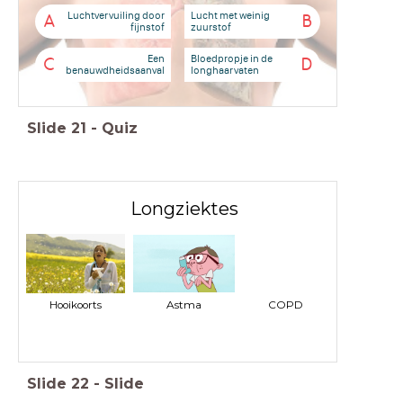
Luchtvervuiling door
Lucht met weinig
A
B
fijnstof
zuurstof
Een
Bloedpropje in de
C
D
benauwdheidsaanval
longhaarvaten
Slide
21
-
Quiz
Longziektes
Hooikoorts
Astma
COPD
Slide
22
-
Slide