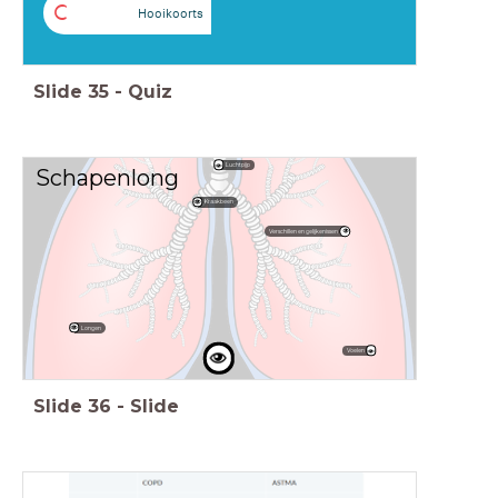
C
Hooikoorts
Slide
35
-
Quiz
Luchtpijp
Schapenlong
Kraakbeen
Verschillen en gelijkenissen
Longen
Voelen
Slide
36
-
Slide