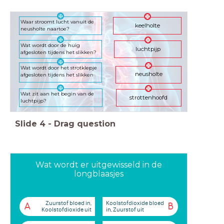
Waar stroomt lucht vanuit de
keelholte
neusholte naartoe?
Wat wordt door de huig
luchtpijp
afgesloten tijdens het slikken?
Wat wordt door het strotklepje
neusholte
afgesloten tijdens het slikken
Wat zit aan het begin van de
strottenhoofd
luchtpijp?
Slide
4
-
Drag question
Wat wordt er uitgewisseld in de
longblaasjes
Zuurstof bloed in,
Koolstofdioxide bloed
A
B
Koolstofdioxide uit
in, Zuurstof uit