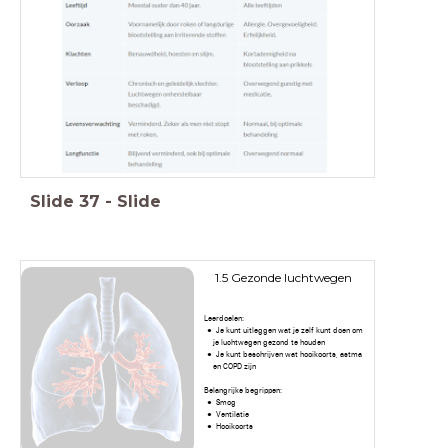
Slide
37
-
Slide
1.5 Gezonde luchtwegen
Leerdoelen:
Je kunt uitleggen wat je zelf kunt doen om
je luchtwegen gezond te houden
Je kunt beschrijven wat hooikoorts, astma
en COPD zijn
Belangrijke begrippen:
Smog
Ventilatie
Hooikoorts