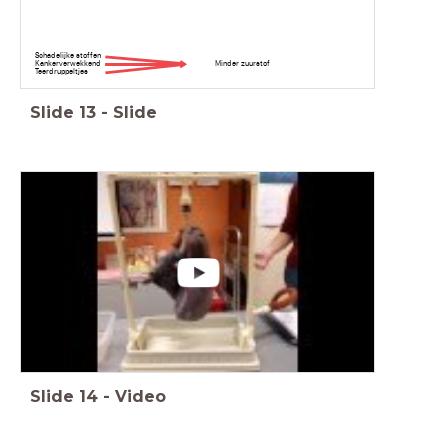
Schadelijke stoffen
Kankerverwekkend Minder zuurstof
Teerdruppeltjes
Slide
13
-
Slide
Slide
14
-
Video