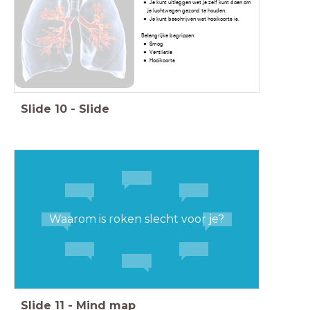
Je kunt uitleggen wat je zelf kunt doen om
je luchtwegen gezond te houden.
Je kunt beschrijven wat hooikoorts is.
Belangrijke begrippen:
Smog
Ventilatie
Hooikoorts
Slide
10
-
Slide
Waarom is roken slecht voor je?
Slide
11
-
Mind map