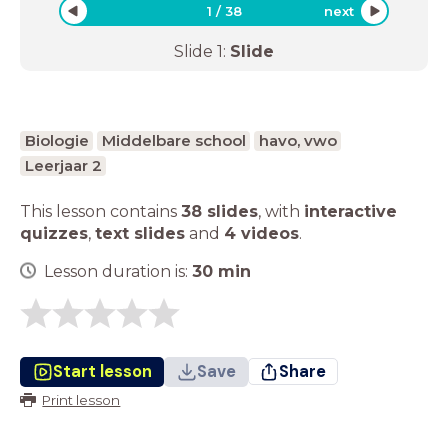
1
/
38
next
Slide
1
:
Slide
Biologie
Middelbare school
havo, vwo
Leerjaar 2
This lesson contains
38 slides
,
with
interactive
quizzes
,
text slides
and
4 videos
.
Lesson duration is:
30
min
Start lesson
Save
Share
Print lesson