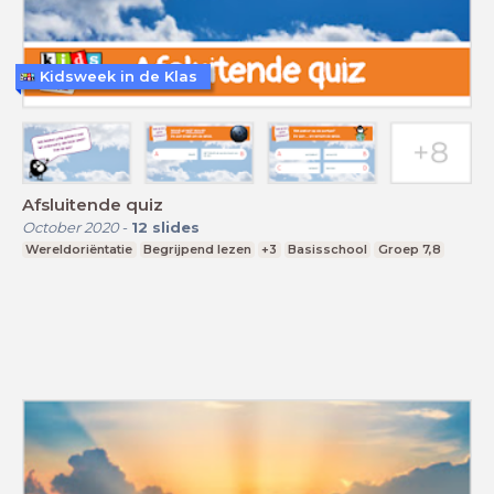
Kidsweek in de Klas
Afsluitende quiz
October 2020
-
12
slides
Wereldoriëntatie
Begrijpend lezen
+3
Basisschool
Groep 7,8