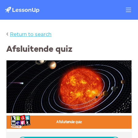
‹
Return to search
Afsluitende quiz
Afsluitende quiz