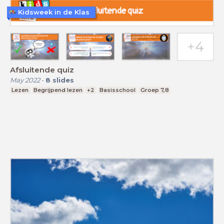
Kidsweek in de Klas
Afsluitende quiz
May 2022
-
8
slides
Lezen
Begrijpend lezen
+2
Basisschool
Groep 7,8