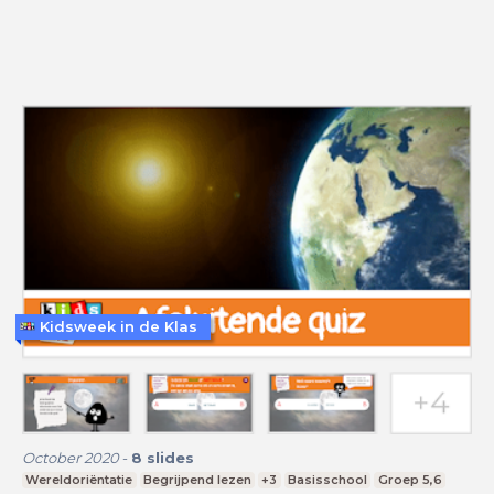
Kidsweek in de Klas
October 2020
-
8
slides
Wereldoriëntatie
Begrijpend lezen
+3
Basisschool
Groep 5,6