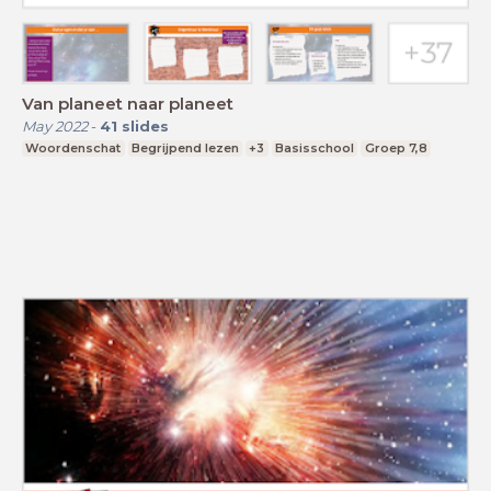
Van planeet naar planeet
May 2022
-
41
slides
Woordenschat
Begrijpend lezen
+3
Basisschool
Groep 7,8