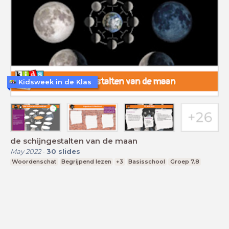
Kidsweek in de Klas
de schijngestalten van de maan
May 2022
-
30
slides
Woordenschat
Begrijpend lezen
+3
Basisschool
Groep 7,8