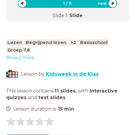
1
/
11
next
Slide
1
:
Slide
Lezen
Begrijpend lezen
+2
Basisschool
Groep 7,8
Show 2 more
Lesson by
Kidsweek in de Klas
This lesson contains
11 slides
,
with
interactive
quizzes
and
text slides
.
Lesson duration is:
15
min