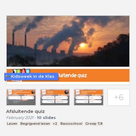
Kidsweek in de Klas
Afsluitende quiz
February 2021
-
10
slides
Lezen
Begrijpend lezen
+2
Basisschool
Groep 7,8