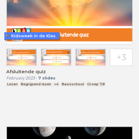
Kidsweek in de Klas
Afsluitende quiz
February 2023
-
7
slides
Lezen
Begrijpend lezen
+4
Basisschool
Groep 7,8