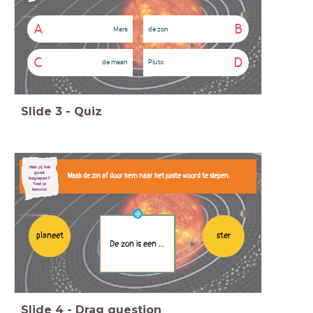
A
B
Mars
de zon
C
D
de maan
Pluto
Slide
3
-
Quiz
Heb jij het
goed
Maak de zin af door hem naar het juiste woord te slepen.
begrepen?
Test je
kennis!
planeet
ster
De zon is een ...
Slide
4
-
Drag question