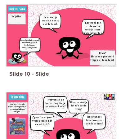
Nu jullie!
Lees met je
maatje de rest
Bespreek per
van de tekst.
strofe welke
weetjes erin
genoemd worden.
De weetjes schrijven we als
aantekeningen bij de
tekst of op een
aantekeningenblad.
Klaar?
Maak een quiz van 8
vragen bij deze tekst.
Slide
10
-
Slide
Wat vond je de
Waarom vind je
beste vraag die je
Wissel met een ander
dat zo’n goede
beantwoord hebt?
tweetal de vragen uit en
vraag?
beantwoord elkaars
vragen.
Hoe ging het
Op welk van jouw
beantwoorden
vragen ben je het
van de vragen?
meest trots?