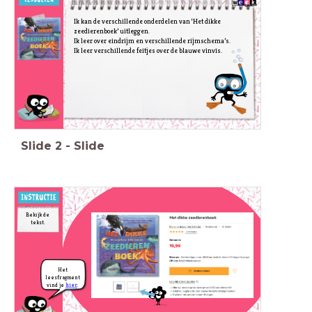
Ik kan de verschillende onderdelen van ‘Het dikke
zeedierenboek’ uitleggen.
Ik leer over eindrijm en verschillende rijmschema’s.
Ik leer verschillende feitjes over de blauwe vinvis.
Slide
2
-
Slide
Bekijk de
tekst.
Het
leesfragment
vind je
hier
.