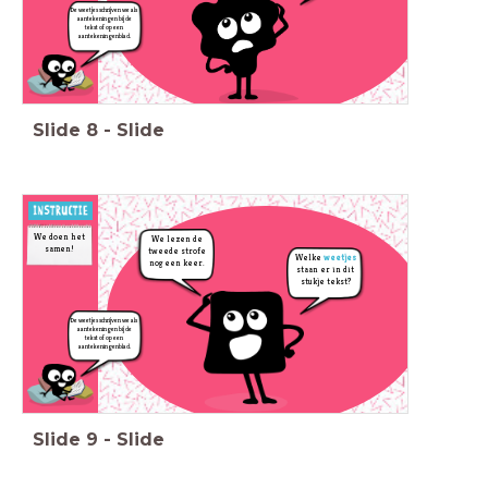
De weetjes schrijven we als
aantekeningen bij de
tekst of op een
aantekeningenblad.
Slide
8
-
Slide
We doen het
We lezen de
samen!
tweede strofe
Welke
weetjes
nog een keer.
staan er in dit
stukje tekst?
De weetjes schrijven we als
aantekeningen bij de
tekst of op een
aantekeningenblad.
Slide
9
-
Slide