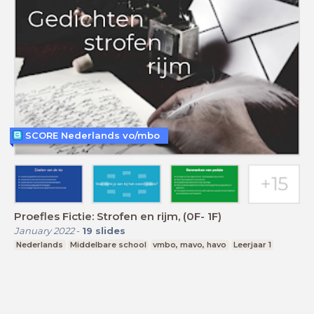
SCORE Nederlands vo/mbo
Proefles Fictie: Strofen en rijm, (0F- 1F)
January 2022
-
19
slides
Nederlands
Middelbare school
vmbo, mavo, havo
Leerjaar 1