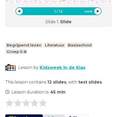
1
/
12
next
Slide
1
:
Slide
Begrijpend lezen
Literatuur
Basisschool
Groep 5-8
Lesson by
Kidsweek in de Klas
This lesson contains
12 slides
,
with
text slides
.
Lesson duration is:
45
min