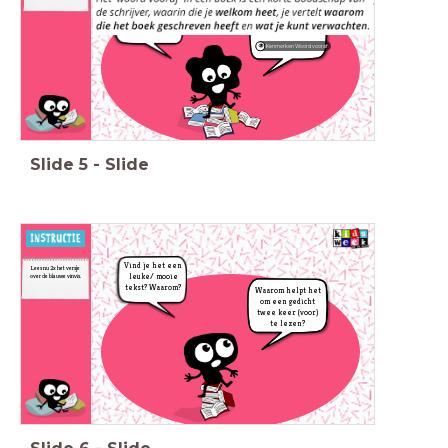
Bespreek de
Zagen jullie de
tekst.
kenmerken terug?
Kenmerken Woord vooraf
Slide
5
-
Slide
Vind je het een
Lees nu 2x het versje
leuke/ mooie
over de blauwe vinvis.
tekst? Waarom?
Waarom helpt het
om een gedicht
twee keer (voor)
te lezen?