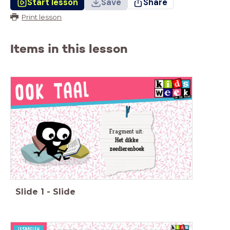
Start lesson
Save
Share
Print lesson
Items in this lesson
Fragment uit:
Het dikke
zeedierenboek
Slide
1
-
Slide