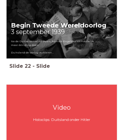
Begin Tweede Wereldoorlog
3 september 1939
Na de Duitse aanval op Polen, kunnen Engeland en Frankrijk
maar één ding doen:
Duitsland de oorlog verklaren...
Slide
22
-
Slide
Video
Histoclips: Duitsland onder Hitler