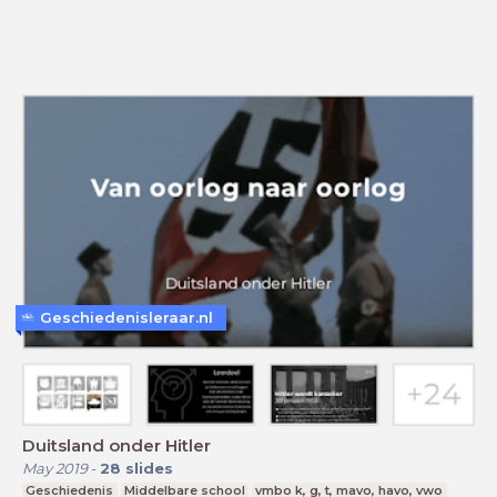
Geschiedenisleraar.nl
Duitsland onder Hitler
May 2019
-
28
slides
Geschiedenis
Middelbare school
vmbo k, g, t, mavo, havo, vwo