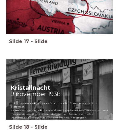
Slide
17
-
Slide
Kristallnacht
9 november 1938
In Parijs vermoordt een jonge Jood, Herschel Grynszpan, een Nazi-
diplomaat.
Na een vlammende radiotoespraak van Joseph Goebbels, trekken Duitsers
massaal de straat op om eigendommen van Joden te vernielen.
De politie en SS kregen de opdracht om niet in te grijpen.
Slide
18
-
Slide