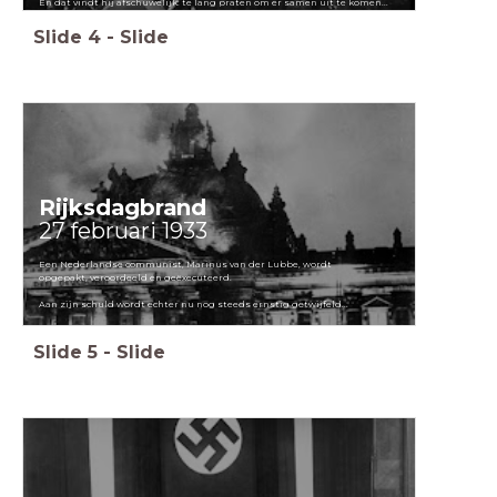
En dat vindt hij afschuwelijk: te lang praten om er samen uit te komen...
Slide
4
-
Slide
Rijksdagbrand
27 februari 1933
Een Nederlandse communist, Marinus van der Lubbe, wordt
opgepakt, veroordeeld en geëxecuteerd.
Aan zijn schuld wordt echter nu nog steeds ernstig getwijfeld...
Slide
5
-
Slide