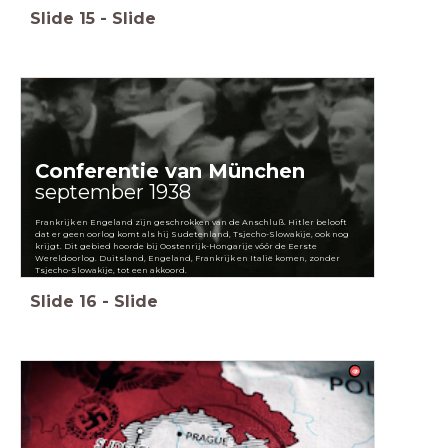
Slide
15
-
Slide
Conferentie van München
september 1938
Frankrijk en Engeland zijn geschrokken van de Anschluß. Hitler belooft
dat er geen oorlog komt als hij Sudetenland, Tsjecho-Slowakije, ook nog
krijgt. Dit gebied hoorde bij Oostenrijk-Hongarije vóór de Eerste
Wereldoorlog. Duitsland, Engeland, Frankrijk en Italië komen, zonder
Tsjecho-Slowakije, tot een akkoord.
Slide
16
-
Slide