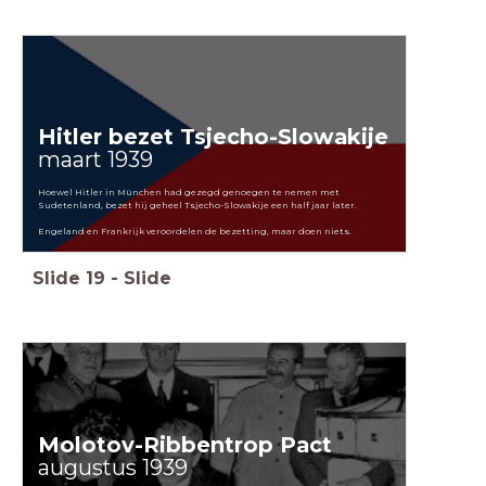
Hitler bezet Tsjecho-Slowakije
maart 1939
Hoewel Hitler in München had gezegd genoegen te nemen met
Sudetenland, bezet hij geheel Tsjecho-Slowakije een half jaar later.
Engeland en Frankrijk veroordelen de bezetting, maar doen niets.
Slide
19
-
Slide
Molotov-Ribbentrop Pact
augustus 1939