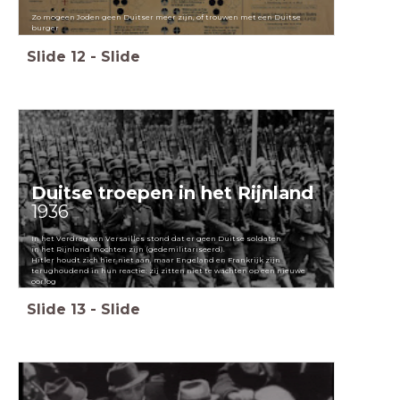
Zo mogeen Joden geen Duitser meer zijn, of trouwen met een Duitse
burger
Slide
12
-
Slide
Duitse troepen in het Rijnland
1936
In het Verdrag van Versailles stond dat er geen Duitse soldaten
in het Rijnland mochten zijn (gedemilitariseerd).
Hitler houdt zich hier niet aan, maar Engeland en Frankrijk zijn
terughoudend in hun reactie: zij zitten niet te wachten op een nieuwe
oorlog
Slide
13
-
Slide