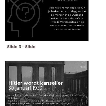
Aan het eind van deze les kun
je herkennen en uitleggen hoe
de mensen in de Duitsland
leefden onder Hitler vóór de
Tweede Wereldoorlog, en op
welke manier Duitsland een
nieuwe oorlog begon.
Slide
3
-
Slide
Hitler wordt kanselier
30 januari 1933
Hoewel Hitler nu kanselier is én leider van de grootste partij in de
Rijksdag,
heeft hij niet de meerderheid in het Duitse parlement.
Hij zal dus altijd moeten samenwerken met andere partijen.