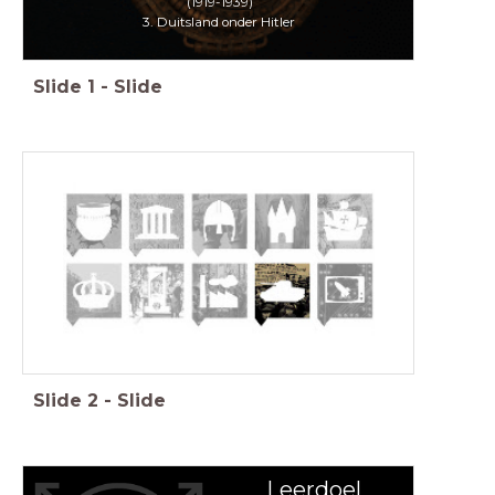
(1919-1939)
3. Duitsland onder Hitler
Slide
1
-
Slide
Slide
2
-
Slide
Leerdoel