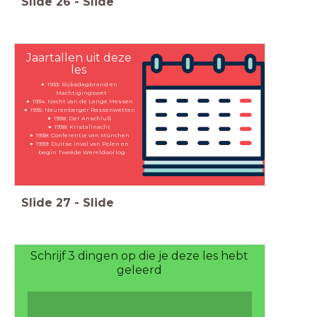
Slide
26
-
Slide
Jaartallen uit deze
les
1933: Rijksdagbrand en
Machtigingswet
1934: Nacht van de Lange Messen
1935: Neurenberger Rassenwetten
1938: Der Anschluß
1938: Kristallnacht
1938: Conferentie van München
1939: Duitse inval van Polen en
begin Tweede Wereldoorlog
Slide
27
-
Slide
Schrijf 3 dingen op die je deze les hebt
geleerd