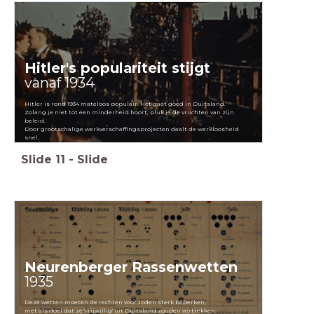
Hitler's populariteit stijgt
vanaf 1934
Hitler is rond 1934 mateloos populair. Het gaat goed in Duitsland.
Zolang je niet tot een minderheid hoort, pluk je de vruchten van zijn
beleid.
Door grootschalige werkverschaffingsprojecten daalt de werkloosheid
snel,
en krijgen Duitsers weer zelfvertrouwen en nationalistische gevoelens.
Slide
11
-
Slide
Neurenberger Rassenwetten
1935
Deze wetten moeten de rechten voor Joden sterk beperken,
met als doel dat ze 'vrijwillig' uit Duitsland zouden vertrekken.