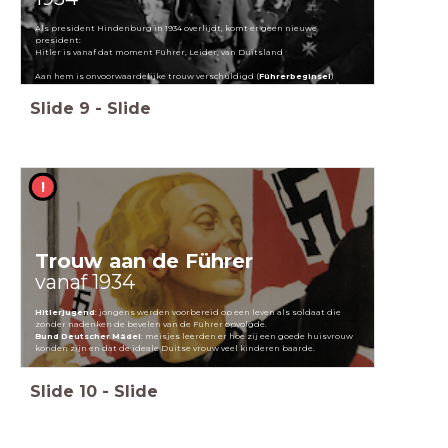
Als president Hindenburg in 1934 overlijdt, komt er geen nieuwe
president:
Hitler is vanaf dat moment Führer, Leider, van Duitsland
Aan hem is onvoorwaardelijke trouw verschuldigd (
Führerbeginsel
)
Slide
9
-
Slide
!
Trouw aan de Führer
vanaf 1934
Hitlerjugend
: jongens werden voorbereid op een leven als soldaat die
zonder nadenken de bevelen van de Führer opvolgde.
Bund Deutscher Mädel
: meisjes leerden er hoe zij een goede huisvrouw
konden zijn en dat de ideale Duitse vrouw veel kinderen baarde.
Slide
10
-
Slide