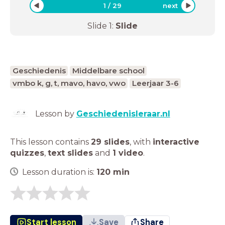
1
/
29
next
Slide
1
:
Slide
Geschiedenis
Middelbare school
vmbo k, g, t, mavo, havo, vwo
Leerjaar 3-6
Lesson by
Geschiedenisleraar.nl
This lesson contains
29 slides
,
with
interactive
quizzes
,
text slides
and
1 video
.
Lesson duration is:
120
min
Start lesson
Save
Share