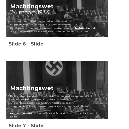
Machtingswet
24 maart 1933
...de brand komt Hitler namelijk wel érg goed uit:
hij kan de noodtoestand in Duitsland uitroepen.
Het Duitse parlement neemt een noodwet aan, de
Machtigingswet
,
die Hitler onbeperkte macht geeft: Duitsland is een dictatuur.
Slide
6
-
Slide
Machtingswet
De Grondwet kan door Hitler worden aangepast en opgeschort,
zonder goedkeuring van het Duitse parlement.
Alle partijen, behalve de NSDAP, worden verboden.
Sommige burgerrechten worden opgeschort (o.a. briefgeheim)
Gelijkschakeling
: iedereen moet zich houden aan de ideologie van de
Nazi's
Slide
7
-
Slide