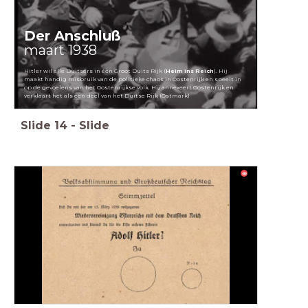
Der Anschluß
maart 1938
Hitler wil alle Duitsers in één Groot Duits Rijk (
Heim ins Reich
). Hij
maakt handig misbruik van de politieke chaos in Oostenrijk en speelt in
op de gevoelens van het Oostenrijkse volk. Hij annexeert Oostenrijk en
verklaart het als een deel van het Duitse Rijk (Ostmark)
Slide
14
-
Slide