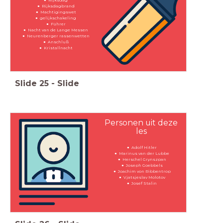
Rijksdag
Rijksdagbrand
Machtigingswet
gelijkschakeling
Führer
Nacht van de Lange Messen
Neurenberger rassenwetten
Anschluß
Kristallnacht
Slide
25
-
Slide
Personen uit deze
les
Adolf Hitler
Marinus van der Lubbe
Herschel Grynszpan
Joseph Goebbels
Joachim von Ribbentrop
Vjatsjeslav Molotov
Josef Stalin