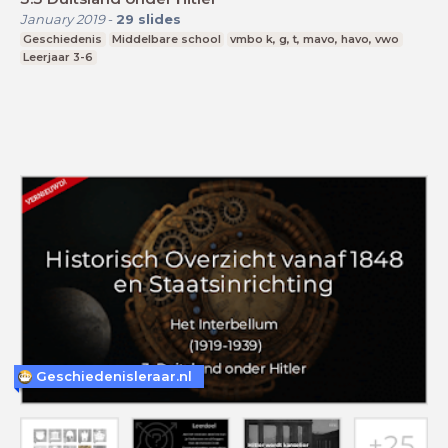
January 2019
-
29
slides
Geschiedenis
Middelbare school
vmbo k, g, t, mavo, havo, vwo
Leerjaar 3-6
Geschiedenisleraar.nl