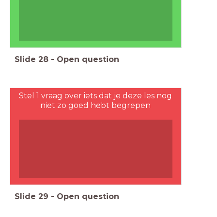
Slide
28
-
Open question
Stel 1 vraag over iets dat je deze les nog
niet zo goed hebt begrepen
Slide
29
-
Open question