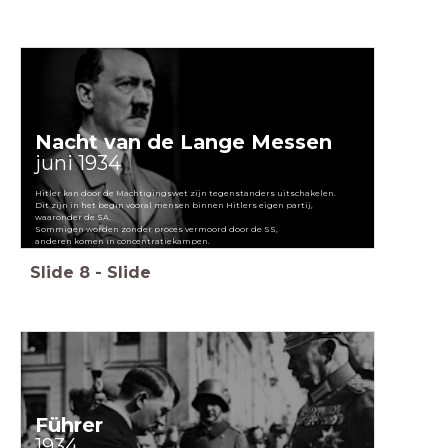
Nacht van de Lange Messen
juni 1934
Hitler kan door de Machtigingswet zijn tegenstanders uitschakelen.
Dit zijn in het begin vooral mensen binnen Hitlers eigen partij,
waaronder de SA.
Sommigen worden zonder proces vermoord door de SS,
anderen komen in concentratiekampen.
Slide
8
-
Slide
Führer
1934