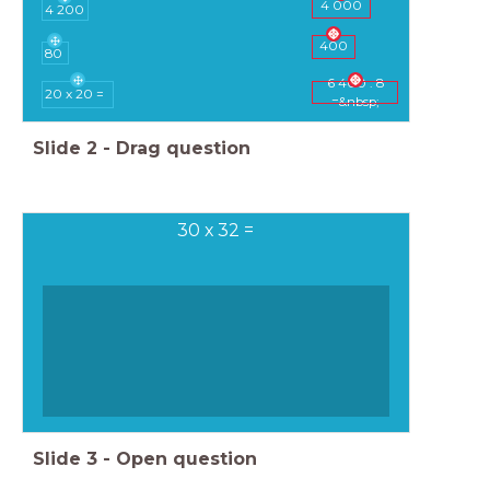
4 000
4 200
400
80
6 400 : 8
20 x 20 =
=&nbsp;
Slide
2
-
Drag question
30 x 32 =
Slide
3
-
Open question