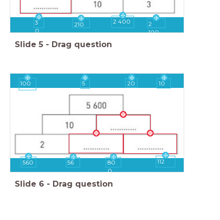
2 400
3
2
210
0
100
Slide
5
-
Drag question
100
5
20
10
112
560
56
80
0
Slide
6
-
Drag question