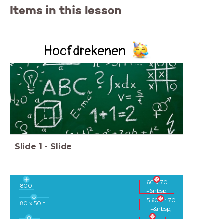
Items in this lesson
Hoofdrekenen
Slide
1
-
Slide
60 x 70
800
=&nbsp;
5 600 : 70
80 x 50 =
=&nbsp;