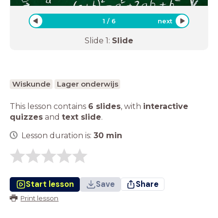
1
/
6
next
Slide
1
:
Slide
Wiskunde
Lager onderwijs
This lesson contains
6 slides
,
with
interactive
quizzes
and
text slide
.
Lesson duration is:
30
min
Start lesson
Save
Share
Print lesson