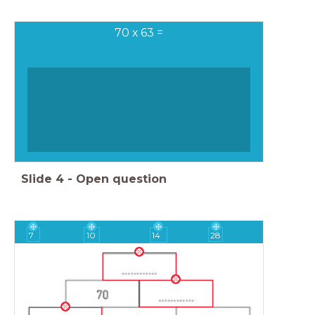
70 x 63 =
Slide
4
-
Open question
7
10
14
28