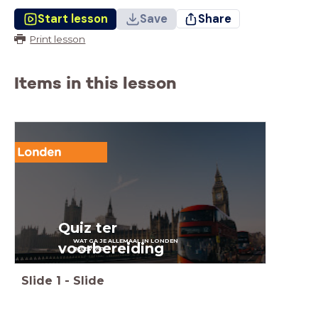
Start lesson
Save
Share
Print lesson
Items in this lesson
Londen
Quiz ter
WAT GA JE ALLEMAAL IN LONDEN
voorbereiding
BELEVEN?
Slide
1
-
Slide