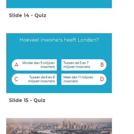
Slide
14
-
Quiz
Hoeveel inwoners heeft Londen?
Minder dan 5 miljoen
Tussen de 5 en 7
A
B
inwoners
miljoen inwoners
Tussen de 8 en 9
Meer dan 11 miljoen
C
D
miljoen inwoners
inwoners
Slide
15
-
Quiz