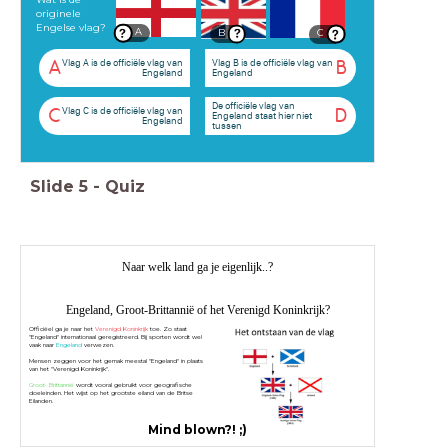
originele
Engelse vlag?
A
B
C
Vlag A is de officiële vlag van
Vlag B is de officiële vlag van
A
B
Engeland
Engeland
De officiële vlag van
Vlag C is de officiële vlag van
C
D
Engeland staat hier niet
Engeland
tussen
Slide
5
-
Quiz
Naar welk land ga je eigenlijk..?
Engeland, Groot-Brittannië of het Verenigd Koninkrijk?
Officiëel ga je naar het
Verenigd Koninkrijk
toe. Zo staat
"Engeland" internationaal geregistreerd. Bij sporten wordt wel
vaak naar
Engeland
verwezen.
Mensen zeggen voor het gemak meestal "Engeland" in plaats
van het "Verenigd Koninkrijk".
Groot- Brittannië
wordt vooral gebruikt voor geografische
doeleinden. Het wijst op het grootste eiland van de Britse
Eilanden.
Mind blown?! ;)