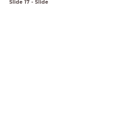
Slide
17
-
Slide