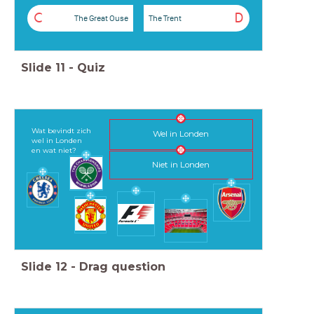
C
D
The Great Ouse
The Trent
Slide
11
-
Quiz
Wat bevindt zich
Wel in Londen
wel in Londen
en wat niet?
Niet in Londen
Slide
12
-
Drag question