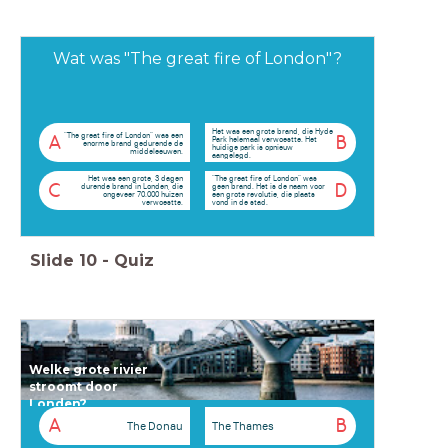
Wat was "The great fire of London"?
Het was een grote brand, die Hyde
"The great fire of London" was een
A
B
Park helemaal verwoestte. Het
enorme brand gedurende de
huidige park is opnieuw
middeleeuwen.
aangelegd.
Het was een grote, 3 dagen
"The great fire of London" was
C
D
durende brand in Londen, die
geen brand. Het is de naam voor
ongeveer 70.000 huizen
een grote revolutie, die plaats
verwoestte.
vond in de stad.
Slide
10
-
Quiz
Welke grote rivier
stroomt door
Londen?
A
B
The Donau
The Thames