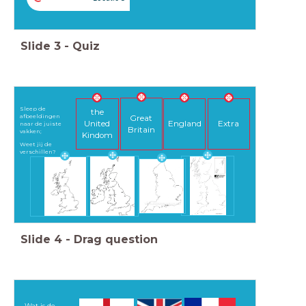
Slide
3
-
Quiz
Sleep de
the
afbeeldingen
Great
Extra
United
England
naar de juiste
Britain
vakken;
Kindom
Weet jij de
verschillen?
Slide
4
-
Drag question
Wat is de