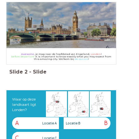
Awesome
, je mag naar de hoofdstad van Engeland,
Londen
!
before departure
it is important to know exactly what you may expect from
this amazing city. Welkom bij
de quizzz
!
Slide
2
-
Slide
Waar op deze
A
landkaart ligt
Londen?
C
B
A
B
Locatie A
Locatie B
C
Locatie C