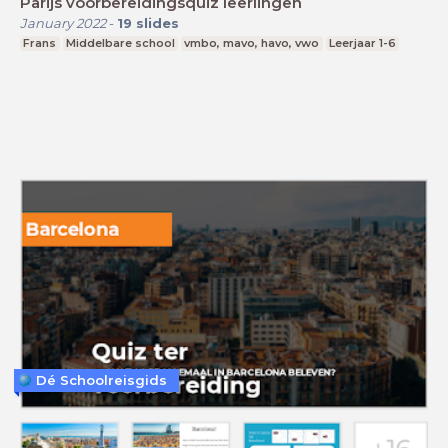
Parijs voorbereidingsquiz leerlingen
January 2022
-
19
slides
Frans
Middelbare school
vmbo, mavo, havo, vwo
Leerjaar 1-6
Dé Schoolreisgids