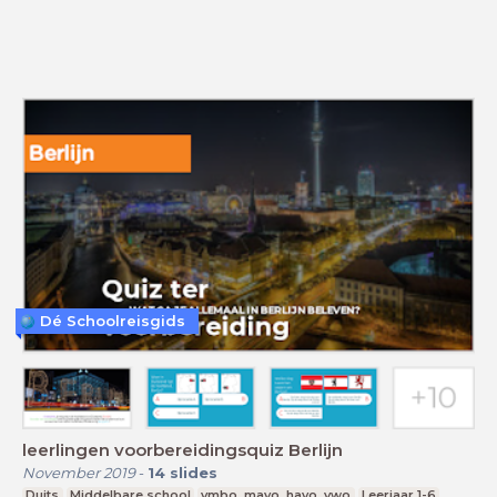
Dé Schoolreisgids
leerlingen voorbereidingsquiz Berlijn
November 2019
-
14
slides
Duits
Middelbare school
vmbo, mavo, havo, vwo
Leerjaar 1-6