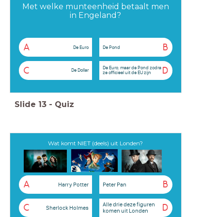
Met welke munteenheid betaalt men
in Engeland?
A
B
De Euro
De Pond
De Euro, maar de Pond zodra
C
D
De Dollar
ze officieel uit de EU zijn
Slide
13
-
Quiz
Wat komt NIET (deels) uit Londen?
A
B
Harry Potter
Peter Pan
Alle drie deze figuren
C
D
Sherlock Holmes
komen uit Londen