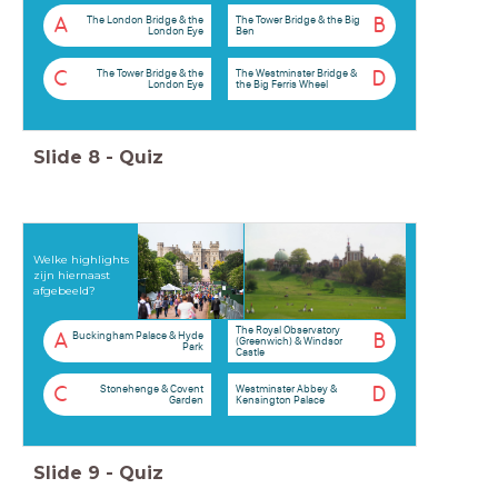
The London Bridge & the
The Tower Bridge & the Big
A
B
London Eye
Ben
The Tower Bridge & the
The Westminster Bridge &
C
D
London Eye
the Big Ferris Wheel
Slide
8
-
Quiz
Welke highlights
zijn hiernaast
afgebeeld?
The Royal Observatory
Buckingham Palace & Hyde
A
B
(Greenwich) & Windsor
Park
Castle
Stonehenge & Covent
Westminster Abbey &
C
D
Garden
Kensington Palace
Slide
9
-
Quiz