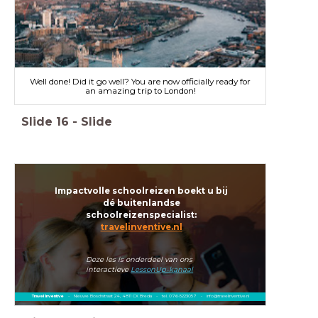
Well done! Did it go well? You are now officially ready for
an amazing trip to London!
Slide
16
-
Slide
Impactvolle schoolreizen boekt u bij
dé buitenlandse
schoolreizenspecialist:
travelinventive.nl
Deze les is onderdeel van ons
interactieve
LessonUp-kanaal
Travel Inventive
- Nieuwe Boschstraat 24, 4811 CX Breda - tel. 076-5223057 - info@travelinventive.nl