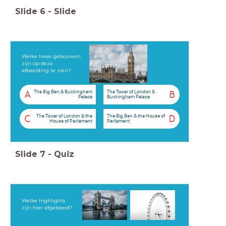
Slide
6
-
Slide
Welke twee gebouwen
zijn op deze
afbeelding te zien?
The Big Ben & Buckingham
The Tower of London &
A
B
Palace
Buckingham Palace
The Tower of London & the
The Big Ben & the House of
C
D
House of Parliament
Parliament
Slide
7
-
Quiz
Welke highlights
zijn hier afgebeeld?