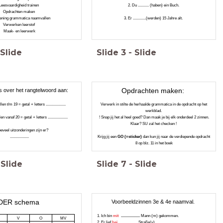
Leesvaardigheid trainen
2. Du ........... (haben) ein Buch.
Opdrachten maken
ening grammatica naamvallen
3. Er .............(werden) 15 Jahre alt.
Verwerken leerstof
Maak- en leerwerk
Slide
Slide
3
-
Slide
Opdrachten maken:
s over het rangtelwoord aan:
n t/m 19 = getal + letters ....................
Verwerk in stilte de herhaalde grammatica in de opdracht op het
werkblad.
 vanaf 20 = getal + letters ....................
! Snap jij het al heel goed? Dan maak je bij elk onderdeel 2 zinnen.
Klaar? SU zal het checken !
eveel uitzonderingen zijn er?
...................
Krijg jij een
GO (=sticker)
dan kun jij naar de verdiepende opdracht
8 op blz. 11 in het boek
Slide
Slide
7
-
Slide
DER schema
Voorbeeldzinnen 3e & 4e naamval.
1. Ich bin
mit
...................
Mann (m) gekommen.
V
O
MV
2. Er lief
bei
...................
Straße(v).