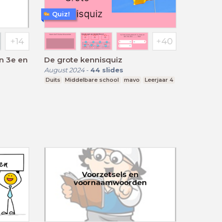
Quiz!
n 3e en
De grote kennisquiz
August 2024
-
44
slides
Duits
Middelbare school
mavo
Leerjaar 4