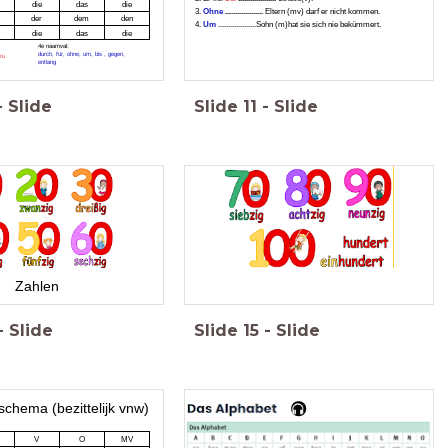
die
das
die
3.
Ohne
...................
Eltern (mv) darf er nicht kommen.
der
dem
den
4.
Um
...................Sohn (m)hat sie sich nie bekümmert.
die
das
die
4e naamval:
durch, für, ohne, um, bis , gegen,
 zu
entlang
-
Slide
Slide
11
-
Slide
Zahlen
-
Slide
Slide
15
-
Slide
schema (bezittelijk vnw)
V
O
MV