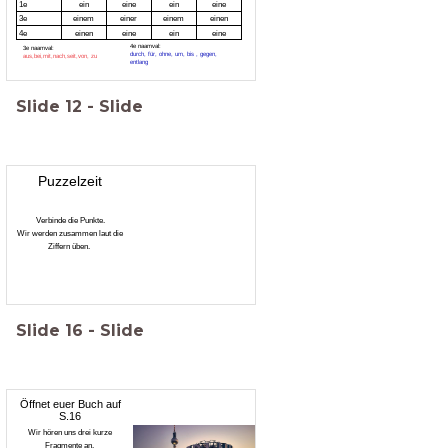
1e
ein
eine
ein
eine
3e
einem
einer
einem
einen
4e
einen
eine
ein
eine
4e naamval:
3e naamval:
durch, für, ohne, um, bis , gegen,
aus,bei,mit,nach,seit,von, zu
entlang
Slide
12
-
Slide
Puzzelzeit
Verbinde die Punkte.
Wir werden zusammen laut die
Ziffern üben.
Slide
16
-
Slide
Öffnet euer Buch auf
S.16
Wir hören uns drei kurze
Fragmente an.