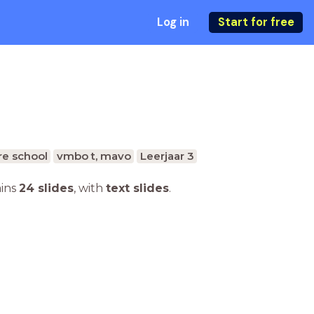
Log in
Start for free
e school
vmbo t, mavo
Leerjaar 3
ains
24 slides
,
with
text slides
.