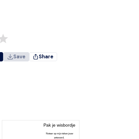
Save
Share
Pak je wisbordje
Noteer op mijn teken jouw
antwoord.