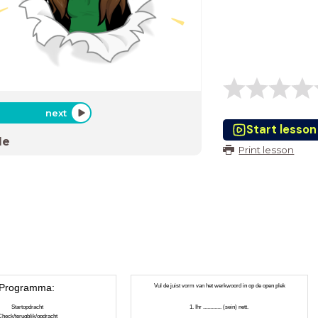
next
Start lesson
de
Print lesson
Programma:
Vul de juist vorm van het werkwoord in op de open plek
Startopdracht
1. Ihr ............. (sein) nett.
Check/terugblik/opdracht