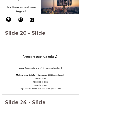
Macht während des Hörens
Aufgabe 6.
Slide
20
-
Slide
Neem je agenda erbij :)
Leren
: Grammatica les 1 + grammatica les 2
Maken: mini briefje = inleveren bij binnenkomst
- hoe je heet
- hoe oud je bent
- waar je woont
- of je broers- en of zussen hebt (+hoe oud)
Slide
24
-
Slide