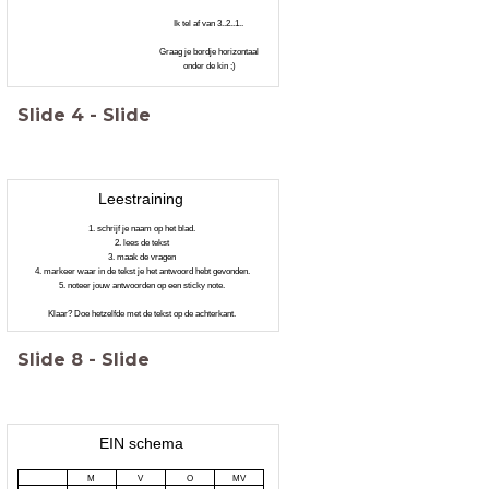
Ik tel af van 3..2..1..
Graag je bordje horizontaal
onder de kin ;)
Slide
4
-
Slide
Leestraining
1. schrijf je naam op het blad.
2. lees de tekst
3. maak de vragen
4. markeer waar in de tekst je het antwoord hebt gevonden.
5. noteer jouw antwoorden op een sticky note.
Klaar? Doe hetzelfde met de tekst op de achterkant.
Slide
8
-
Slide
EIN schema
M
V
O
MV