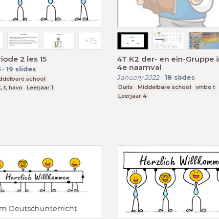
iode 2 les 15
4T K2 der- en ein-Gruppe i
4e naamval
5
-
19
slides
January 2022
-
18
slides
ddelbare school
Duits
Middelbare school
vmbo t
, t, havo
Leerjaar 1
Leerjaar 4