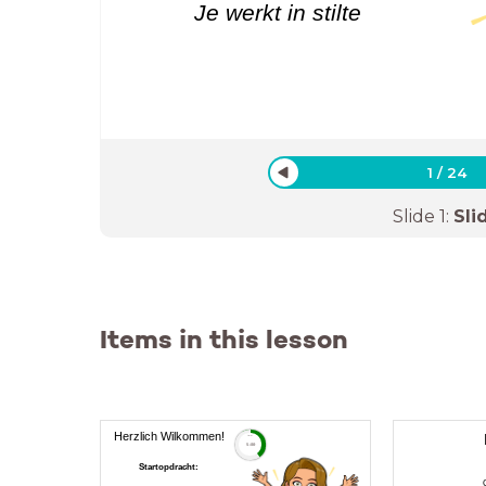
Je werkt in stilte
1
/
24
Slide
1
:
Sli
Items in this lesson
Herzlich Wilkommen!
timer
5:00
Startopdracht: