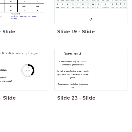
e
x
e
er
em
en
e
x
e
4e naamval:
durch, für, ohne, um, bis , gegen,
 zu
:)
entlang
-
Slide
Slide
19
-
Slide
Sprechen :)
ef in het Duits antwoord op de vragen.
Ik noem één van jullie namen
vanuit het ijsstokbakje.
timer
urtstag?
3:00
Ik stel je een Duitse vraag waarin
jij in jouw mooiste Duits antwoord
ingsfach?
geeft.
ter hast du?
Daarna gooi je de bal terug naar
mij.
-
Slide
Slide
23
-
Slide