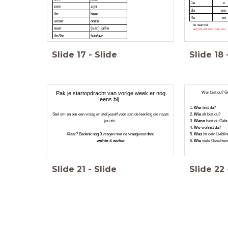
1e
x
sein
zijn
3e
em
ihr
haar
4e
en
unser
onze
3e naamval:
euer
(van) jullie
aus,bei,mit,nach,seit,von,
ihr/Ihr
hun/uw
Slide
17
-
Slide
Slide
18
Wer bist du? Ge
Pak je startopdracht van vorige week er nog
eens bij.
1.
Wer
bist du?
Stel om en om een vraag en stel jezelf voor aan de leerling die naast
2.
Wie
alt bist du?
jou zit.
3.
Wann
hast du Geb
4.
Wo
wohnst du?
Klaar? Bedenk nog 3 vragen met de vraagwoorden:
5.
Was
ist dein Liebl
wohin
&
woher
6.
Wie
viele Geschwis
Slide
21
-
Slide
Slide
22