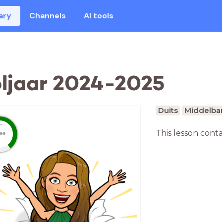
ary
Channels
AI tools
oljaar 2024-2025
Duits
Middelbar
mer
This lesson cont
00