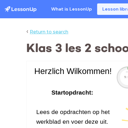
What is LessonUp
Lesson libr
‹
Return to search
Klas 3 les 2 scho
Herzlich Wilkommen!
ti
5:
Startopdracht:
Lees de opdrachten op het
werkblad en voer deze uit.