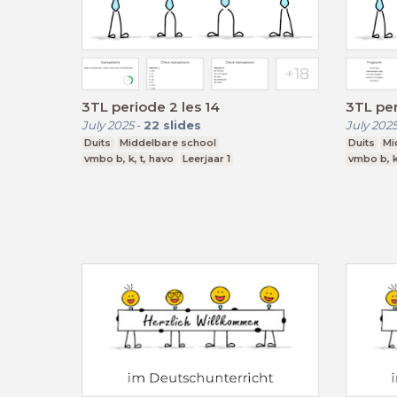
3TL periode 2 les 14
3TL per
July 2025
-
22
slides
July 202
Duits
Middelbare school
Duits
Mi
vmbo b, k, t, havo
Leerjaar 1
vmbo b, k