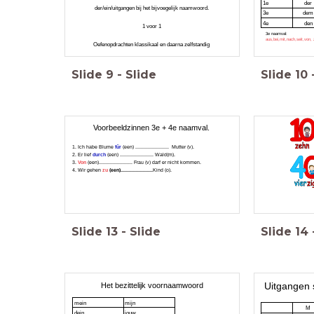
1e
der
der/ein/uitgangen bij het bijvoegelijk naamwoord.
3e
dem
4e
den
1 voor 1
3e naamval:
aus,bei,mit,nach,seit,von,
Oefenopdrachten klassikaal en daarna zelfstandig
Slide
9
-
Slide
Slide
10
Voorbeeldzinnen 3e + 4e naamval.
1. Ich habe Blume
für
(een) ........................ Mutter (v).
2. Er lief
durch
(een) ........................ Wald(m).
3.
Von
(een)........................ Frau (v) darf er nicht kommen.
4. Wir gehen
zu
(een).......................
Kind (o).
Slide
13
-
Slide
Slide
14
Uitgangen 
Het bezittelijk voornaamwoord
mein
mijn
M
dein
jouw