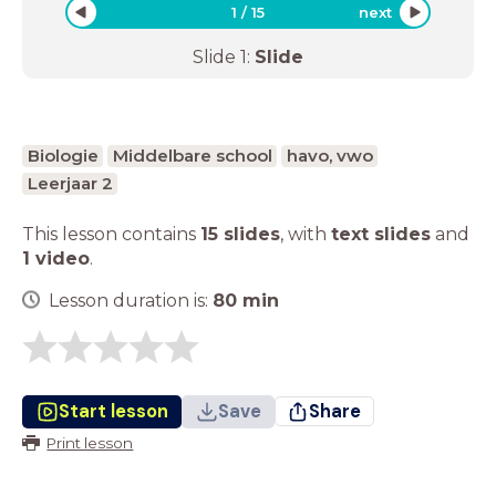
1
/
15
next
Slide
1
:
Slide
Biologie
Middelbare school
havo, vwo
Leerjaar 2
This lesson contains
15 slides
,
with
text slides
and
1 video
.
Lesson duration is:
80
min
Start lesson
Save
Share
Print lesson