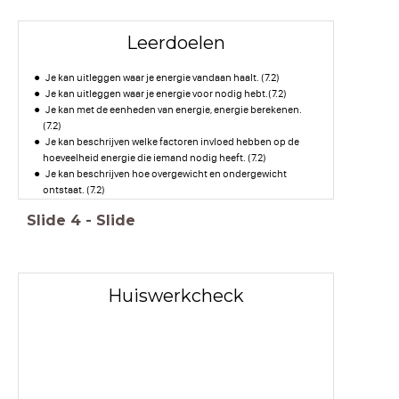
Leerdoelen
Je kan uitleggen waar je energie vandaan haalt. (7.2)
Je kan uitleggen waar je energie voor nodig hebt.(7.2)
Je kan met de eenheden van energie, energie berekenen.
(7.2)
Je kan beschrijven welke factoren invloed hebben op de
hoeveelheid energie die iemand nodig heeft. (7.2)
Je kan beschrijven hoe overgewicht en ondergewicht
ontstaat. (7.2)
Je kan beschrijven wat de gevolgen zijn voor het lichaam als
Slide
4
-
Slide
je te veel vet binnenkrijgt. (7.2
Huiswerkcheck