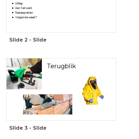
Uitleg
Aan het werk
Nabespreken
Volgende week?
Slide
2
-
Slide
Terugblik
Slide
3
-
Slide