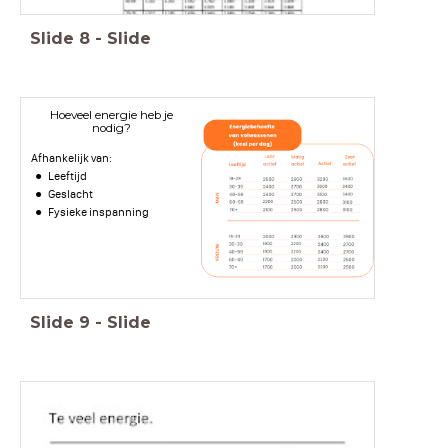
Slide
8
-
Slide
Hoeveel energie heb je
nodig?
Afhankelijk van:
Leeftijd
Geslacht
Fysieke inspanning
Slide
9
-
Slide