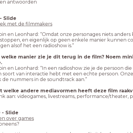
gen antwoorden
-
Slide
rek met de filmmakers
in en Leonhard: “Omdat onze personages niets anders 
stoppen, en eigenlijk op geen enkele manier kunnen c
egen alsof het een radioshow is.”
 welke manier zie je dit terug in de film? Noem min
.
in en Leonhard: “In een radioshow zie je de persoon die t
 soort van interactie hebt met een echte persoon. Onze 
 de nummers in de soundtrack aan.”
t welke andere mediavormen heeft deze film raakvl
k aan: videogames, livestreams, performance/theater, pod
0
-
Slide
gen over games
 oneens?