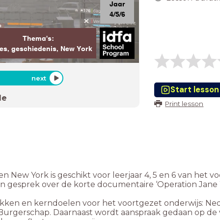
Jaar
4/5/6
Thema's:
s, geschiedenis, New York
next
Start lesson
de
Print lesson
n New York is geschikt voor leerjaar 4, 5 en 6 van het 
n in gesprek over de korte documentaire ‘Operation Jane 
akken en kerndoelen voor het voortgezet onderwijs: Neder
 en Burgerschap. Daarnaast wordt aanspraak gedaan op de