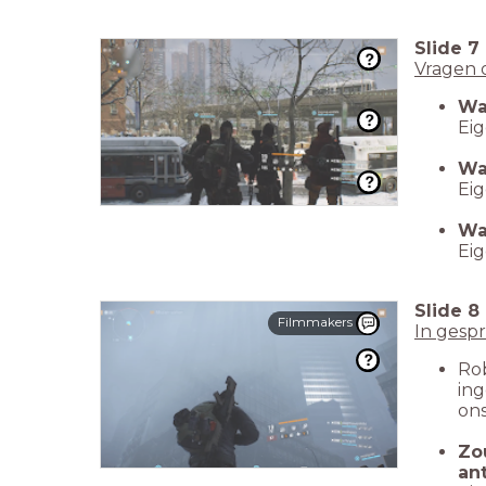
Slide
7
Vragen 
Wa
Ei
Wa
Ei
Wa
Ei
Slide
8
Filmmakers
In gesp
Rob
ing
ons
Zo
an