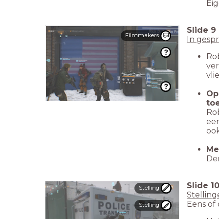
Ei
Slide
9
Filmmakers
In gesp
Rob
ver
vli
Op
toe
Rob
een
ook
Me
Den
Slide
1
Stelling
Stellin
Eens of
Stelling