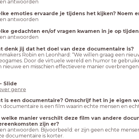
gen antwoorden
lke emoties ervaarde je tijdens het kijken? Noem er
gen antwoorden
lke gedachten en/of vragen kwamen in je op tijdens
gen antwoorden
t denk jij dat het doel van deze documentaire is?
mmakers Robin en Leonhard: “We willen graag een nieu
eogames. Door de virtuele wereld en humor te gebruik
 nieuwe en misschien effectievere manier overbrengen.
-
Slide
over genre
t is een documentaire? Omschrijf het in je eigen wo
 documentaire is een film waarin echte mensen en ech
 welke manier verschilt deze film van andere docu
ereenkomsten zijn er?
en antwoorden. Bijvoorbeeld: er zijn geen echte mensen 
e documentaire is korter.