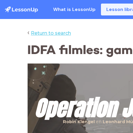
What is LessonUp
Lesson libr
‹
Return to search
IDFA filmles: ga
Operation 
Robin Klengel
en
Leonhard Mü