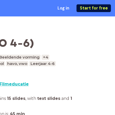
Log in
Start for free
VO 4-6)
Beeldende vorming
+4
ol
havo, vwo
Leerjaar 4-6
Filmeducatie
ains
15 slides
,
with
text slides
and
1
n is:
45
min