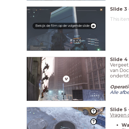
Slide
3
This ite
Bekijk de film op de volgende slide
Slide
4
Vergeet 
van Doc
ondertit
Operati
Alle afb
Slide
5
Vragen 
Wa