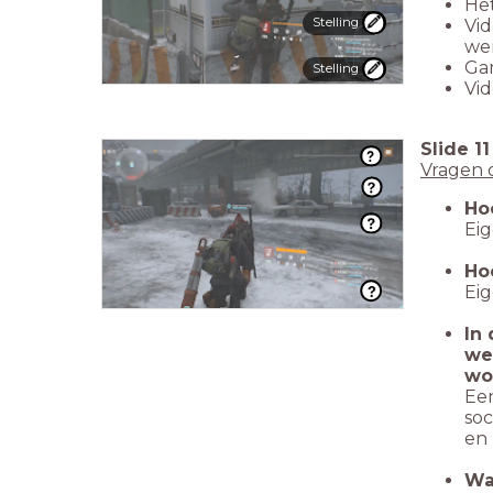
Het
Stelling
Vid
wer
Gam
Stelling
Vid
Slide
11
Vragen 
Hoe
Ei
Hoe
Ei
In
we
wo
Een
soc
en 
Wa