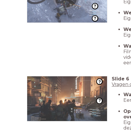
Ei
We
Ei
We
Ei
Wa
Fil
vid
een
Slide
6
Vragen 
Wa
Een
Op
ov
Eig
dez