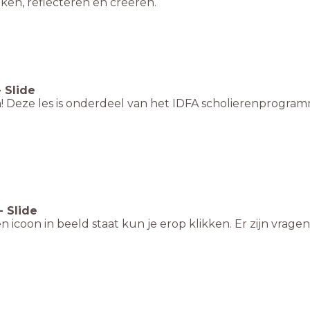
ken, reflecteren en creëren.
-
Slide
 Deze les is onderdeel van het IDFA scholierenprogram
-
Slide
en icoon in beeld staat kun je erop klikken. Er zijn vrage