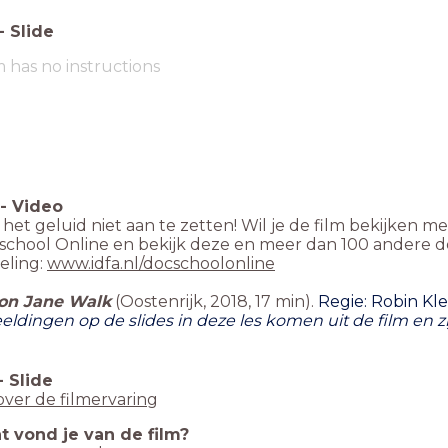
-
Slide
m has no instructions
-
Video
het geluid niet aan te zetten! Wil je de film bekijken 
school Online en bekijk deze en meer dan 100 andere 
eling:
www.idfa.nl/docschoolonline
on Jane Walk
(Oostenrijk, 2018, 17 min).
Regie: Robin Kl
eeldingen op de slides in deze les komen uit de film e
-
Slide
over de filmervaring
t vond je van de film?