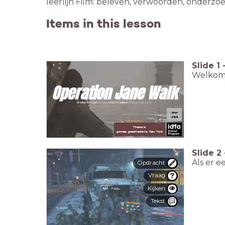
leerlijn Film: beleven, verwoorden, onderzoe
Items in this lesson
Slide
1
Welkom!
Operation Jane Walk
Robin Klengel
en
Leonhard Müllner
, Oostenrijk, 2018
Jaar
4/5/6
Thema's:
games, geschiedenis, New York
Slide
2
Als er e
Opdracht
Vraag
Kijken
Tekst