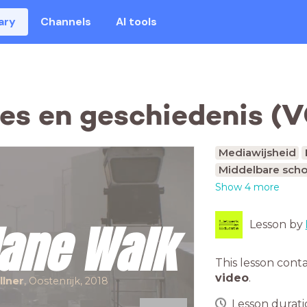
ary
Channels
AI tools
mes en geschiedenis (
Mediawijsheid
Middelbare scho
Show 4 more
Jane Walk
Lesson by
This lesson cont
video
.
llner
, Oostenrijk, 2018
Lesson duratio