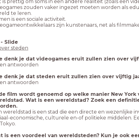
 is prettig om soms in een andere realiteit (zoals een vid
eogames zouden vaker ingezet moeten worden als educat
eld te leren.
en is een sociale activiteit.
eogameontwikkelaars zijn kunstenaars, net als filmmake
-
Slide
over steden
 denk je dat videogames eruit zullen zien over vijft
gen antwoorden
 denk je dat steden eruit zullen zien over vijftig ja
gen antwoorden
 de film wordt genoemd op welke manier New York ve
reldstad. Wat is een wereldstad? Zoek een definitie 
orden.
 wereldstad is een stad die een directe en wezenlijke i
iaal-economische, culturele en-of politieke middelen. 
Tokyo.
t is een voordeel van wereldsteden? Kun je ook ee