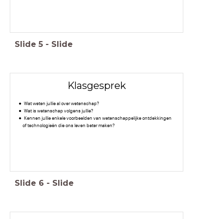
Slide
5
-
Slide
Klasgesprek
Wat weten jullie al over wetenschap?
Wat is wetenschap volgens jullie?
Kennen jullie enkele voorbeelden van wetenschappelijke ontdekkingen
of technologieën die ons leven beter maken?
Slide
6
-
Slide