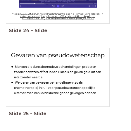
https://www.vrt.be/vrtnws/nl/2020/12/02/we-gaan-allemaal-veranderen-in-
chimpansees-vijf-mythes-over-v/?fbclid=IwAR1eHzkqAEqH-
BULrqwSVK0UwL_jC5sYNqtRFABsRXzp3NQyMB_Y903A1rs
Slide
24
-
Slide
Gevaren van pseudowetenschap
Mensen die dure alternatieve behandelingen proberen
zonder bewezen effect lopen risico's en geven geld uit aan
iets zonder waarde.
Weigeren van bewezen behandelingen (zoals
chemotherapie) in ruil voor pseudowetenschappelijke
alternatieven kan levensbedreigende gevolgen hebben.
Slide
25
-
Slide