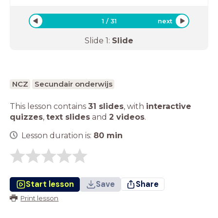
1
/
31
next
Slide
1
:
Slide
NCZ
Secundair onderwijs
This lesson contains
31 slides
,
with
interactive
quizzes
,
text slides
and
2 videos
.
Lesson duration is:
80
min
Start lesson
Save
Share
Print lesson