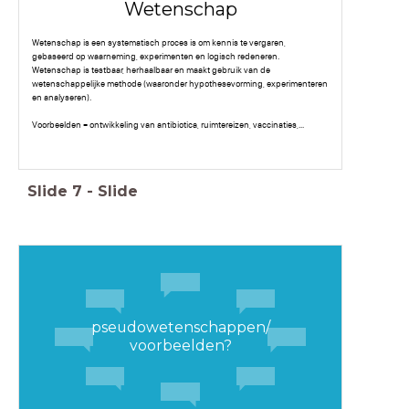
Wetenschap
Wetenschap is een systematisch proces is om kennis te vergaren,
gebaseerd op waarneming, experimenten en logisch redeneren.
Wetenschap is testbaar, herhaalbaar en maakt gebruik van de
wetenschappelijke methode (waaronder hypothesevorming, experimenteren
en analyseren).
Voorbeelden = ontwikkeling van antibiotica, ruimtereizen, vaccinaties,...
Slide
7
-
Slide
pseudowetenschappen/
voorbeelden?