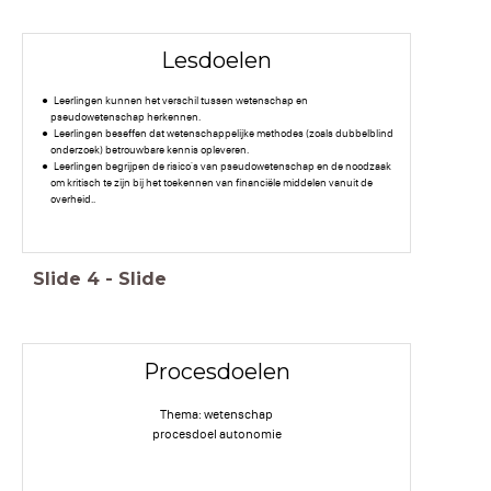
Lesdoelen
Leerlingen kunnen het verschil tussen wetenschap en
pseudowetenschap herkennen.
Leerlingen beseffen dat wetenschappelijke methodes (zoals dubbelblind
onderzoek) betrouwbare kennis opleveren.
Leerlingen begrijpen de risico's van pseudowetenschap en de noodzaak
om kritisch te zijn bij het toekennen van financiële middelen vanuit de
overheid..
Slide
4
-
Slide
Procesdoelen
Thema: wetenschap
procesdoel autonomie