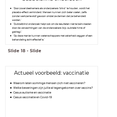
"Door zowel deelnemers als onderzoekers ‘blind’ te houden, wordt het
placebo-effect verminderd. Mensen kunnen zich beter voelen, zelfs
zonder werkzame stof, gewoon omdat ze denken dat ze behandeld
worden."
"Dubbelblind onderzoek helpt ook om de resultaten niet te beïnvloeden
door de verwachtingen van de onderzoekers (bijv. subtiele hints of
gedrag)."
"Op deze manier kunnen wetenschappers met zekerheid zeggen of een
behandeling écht effectief is."
Slide
18
-
Slide
Actueel voorbeeld: vaccinatie
Waarom laten sommige mensen zich niet vaccineren?
Welke beweringen zijn jullie al tegengekomen over vaccins?
Casus autisme en vaccinatie
Casus vaccinatie en Covid-19