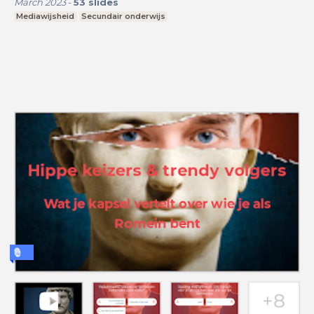
March 2023
-
53
slides
Mediawijsheid
Secundair onderwijs