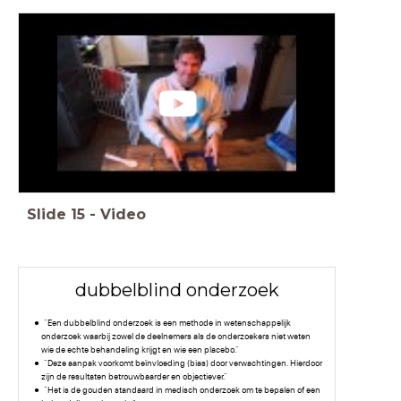
Slide
15
-
Video
dubbelblind onderzoek
"Een dubbelblind onderzoek is een methode in wetenschappelijk
onderzoek waarbij zowel de deelnemers als de onderzoekers niet weten
wie de echte behandeling krijgt en wie een placebo."
"Deze aanpak voorkomt beïnvloeding (bias) door verwachtingen. Hierdoor
zijn de resultaten betrouwbaarder en objectiever."
"Het is de gouden standaard in medisch onderzoek om te bepalen of een