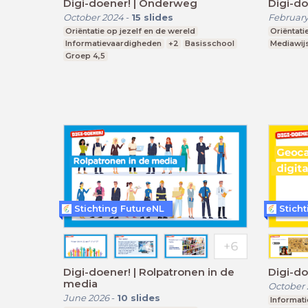
Digi-doener! | Onderweg
Digi-do
October 2024
-
15
slides
February
Oriëntatie op jezelf en de wereld
Oriëntati
Informatievaardigheden
+2
Basisschool
Mediawij
Groep 4,5
Stichting FutureNL
Stich
Digi-doener! | Rolpatronen in de
Digi-do
media
October
June 2026
-
10
slides
Informat