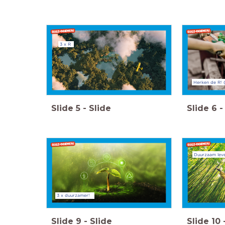
3 x R
Herken de R! (
Slide
5
-
Slide
Slide
6
-
Duurzaam lev
3 x duurzamer!
Slide
9
-
Slide
Slide
10