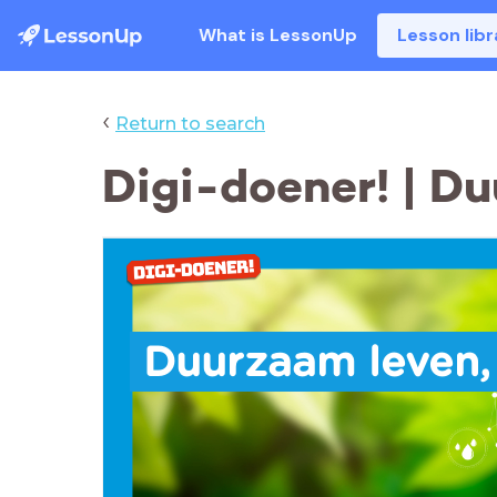
What is LessonUp
Lesson libr
‹
Return to search
Digi-doener! | D
Duurzaam leven,