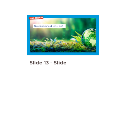
Duurzaamheid, nou en?
Slide
13
-
Slide