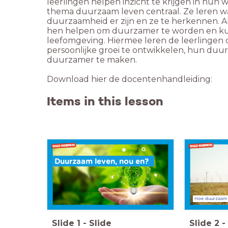
leerlingen helpen inzicht te krijgen in hun 
thema duurzaam leven centraal. Ze leren 
duurzaamheid er zijn en ze te herkennen. Al
hen helpen om duurzamer te worden en k
leefomgeving. Hiermee leren de leerlingen
persoonlijke groei te ontwikkelen, hun du
duurzamer te maken.
Download hier de docentenhandleiding:
Items in this lesson
Duurzaam leven, nou en?
Hoe duurzaam l
Slide
1
-
Slide
Slide
2
-