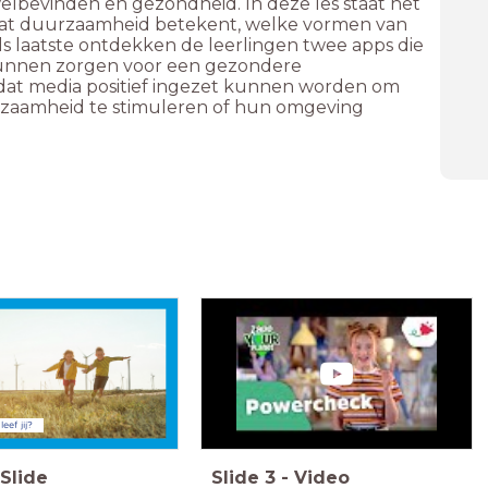
welbevinden en gezondheid. In deze les staat het
wat duurzaamheid betekent, welke vormen van
s laatste ontdekken de leerlingen twee apps die
unnen zorgen voor een gezondere
 dat media positief ingezet kunnen worden om
urzaamheid te stimuleren of hun omgeving
eef jij?
Slide
Slide
3
-
Video