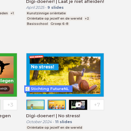
Digi-doener! | Laat je niet afleiden!
April 2025
-
9
slides
heden
+1
Kunstzinnige oriëntatie
Oriëntatie op jezelf en de wereld
+2
Basisschool
Groep 6-8
Stichting FutureNL
iegen
Digi-doener! | No stress!
October 2024
-
11
slides
Oriëntatie op jezelf en de wereld