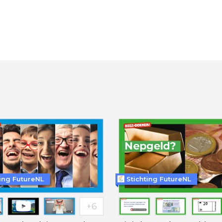
ting FutureNL
Stichting FutureNL