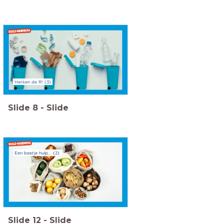
Herken de R! (3)
Slide
8
-
Slide
Een beetje hulp… (2)
Slide
12
-
Slide