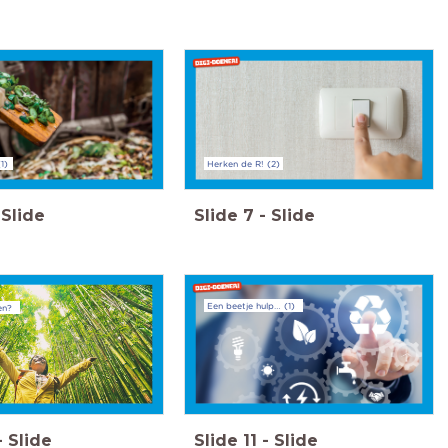
1)
Herken de R! (2)
Slide
Slide
7
-
Slide
Een beetje hulp… (1)
en?
-
Slide
Slide
11
-
Slide