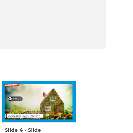
bekijk
Duurzaam leven, nou en?
Slide
4
-
Slide