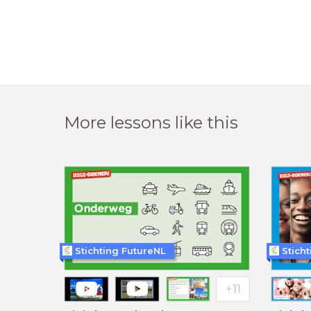
More lessons like this
Stichting FutureNL
Stich