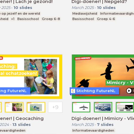
ener! | Lach je gezond!
Digi-doener! | Nepgeld?
 2025
-
10
slides
March 2025
-
10
slides
e op jezelf en de wereld
Mediawijsheid
Informatievaardig
sheid
+1
Basisschool
Groep 6-8
Basisschool
Groep 4-6
ting FutureNL
Stichting FutureNL
ener! | Geocaching
Digi-doener! | Mimicry - Vl
 2024
-
13
slides
March 2025
-
7
slides
ievaardigheden
Informatievaardigheden