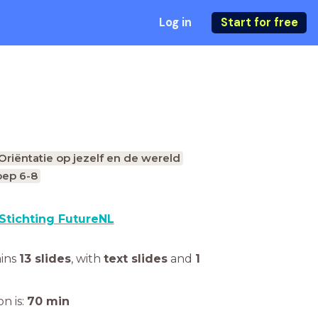
Log in
Start for free
Oriëntatie op jezelf en de wereld
oep 6-8
Stichting FutureNL
ains
13 slides
,
with
text slides
and
1
n is:
70
min