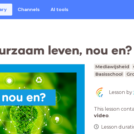
ary
Channels
AI tools
uurzaam leven, nou en?
Mediawijsheid
Basisschool
Gr
Lesson by
 nou en?
This lesson cont
video
.
Lesson duratio