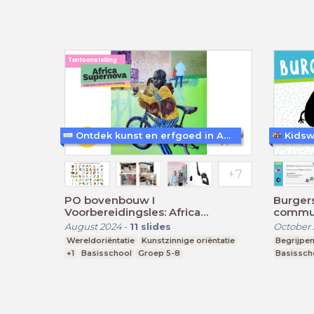
Ontdek kunst en erfgoed in Amersfoort
Kidsw
PO bovenbouw I
Burger
Voorbereidingsles: Africa
communi
Supernova
August 2024
-
11
slides
October
Wereldoriëntatie
Kunstzinnige oriëntatie
Begrijpen
+1
Basisschool
Groep 5-8
Basissch