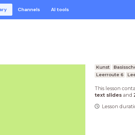
ary
Channels
AI tools
Kunst
Basissch
Leerroute 6
Lee
This lesson cont
text slides
and
Lesson duratio