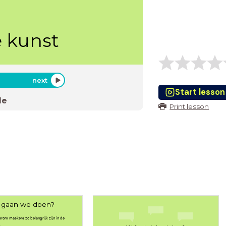
e kunst
next
Start lesson
de
Print lesson
 gaan we doen?
om maskers zo belangrijk zijn in de
.