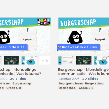
eek in de Klas
Kidsweek in de Klas
schap - Mondelinge
Burgerschap - Mondelinge
catie | Wat is kunst?
communicatie | Wat is kun
 2024
-
20
slides
October 2024
-
20
slides
d lezen
Burgerschap
Begrijpend lezen
Burgerschap
ool
Groep 5-8
Basisschool
Groep 5-8