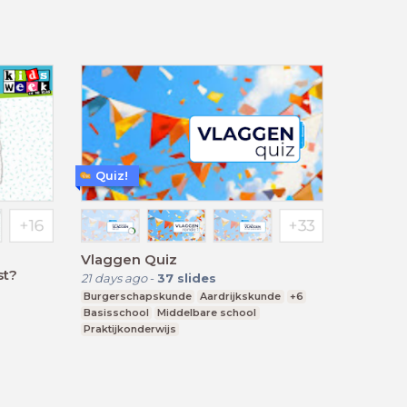
Quiz!
Vlaggen Quiz
st?
21 days ago
-
37
slides
Burgerschapskunde
Aardrijkskunde
+6
Basisschool
Middelbare school
Praktijkonderwijs