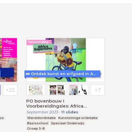
Ontdek kunst en erfgoed in Amersfoort
PO bovenbouw I
Voorbereidingsles: Africa
Supernova
September 2023
-
11
slides
vwo
Wereldoriëntatie
Kunstzinnige oriëntatie
Basisschool
Speciaal Onderwijs
Groep 5-8