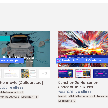
hoolreisgids
Beeld & Geluid Onderwijs
 the movie [Cultuurstad]
Kunst en Je Hersenen:
Conceptuele Kunst
 2020
-
6
slides
April 2026
-
26
slides
iddelbare school
Kunst
Middelbare school
havo, 
vo, havo, vwo
Leerjaar 1-6
Leerjaar 3-6