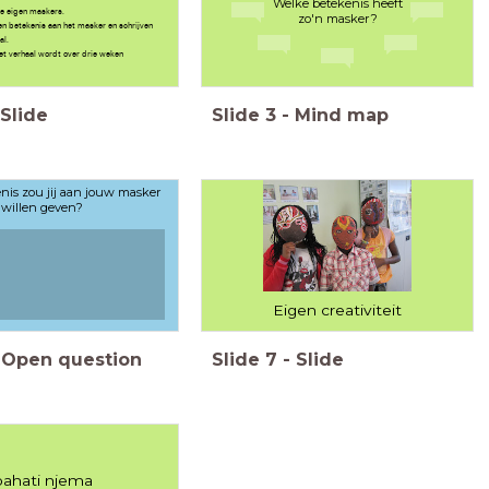
Welke betekenis heeft
e eigen maskers.
zo'n masker?
n betekenis aan het masker en schrijven
al.
t verhaal wordt over drie weken
Slide
Slide
3
-
Mind map
nis zou jij aan jouw masker
willen geven?
Eigen creativiteit
Open question
Slide
7
-
Slide
bahati njema