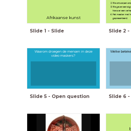
We ontwerpen onz
We geven een eige
hierover een verha
Het masker met he
Afrikaanse kunst
gepresenteerd.
Slide
1
-
Slide
Slide
2
-
Waarom droegen de mensen in deze
Welke beteke
video maskers?
Slide
5
-
Open question
Slide
6
-