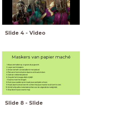
Slide
4
-
Video
Maskers van papier maché
Blaas een ballon op zo groot als je gezicht.
Leg er een knoopje in.
Smeer de helft van de ballon in met plaksel.
Plak eerst horizontaal en daarna verticaal stroken.
Gebruik voldoende plaksel.
Zorg dat het knoopje altijd vrij blijft.
Daarna moet het drogen.
Ruim jouw spullen op en maak jouw werkplek schoon.
Maak daarna alvast een A4- schets hoe jouw masker eruit komt te zien.
Schrijf erbij welke materialen je hiervoor de volgende les nodig hebt.
Stop deze in jouw zwarte map.
Slide
8
-
Slide