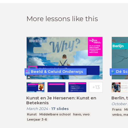
More lessons like this
Beeld & Geluid Onderwijs
Dé Sc
Kunst en Je Hersenen: Kunst en
Berlin,
Betekenis
October
March 2024
-
17
slides
Frans
M
Kunst
Middelbare school
havo, vwo
vmbo, ma
Leerjaar 3-6