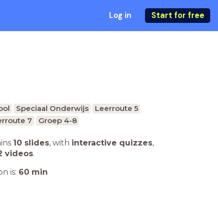
Log in
Start for free
ool
Speciaal Onderwijs
Leerroute 5
rroute 7
Groep 4-8
ains
10 slides
,
with
interactive quizzes
,
2 videos
.
n is:
60
min