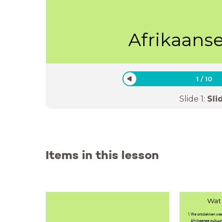
Afrikaans
1
/
10
Slide
1
:
Sli
Items in this lesson
Wat
We ontdekken waar
Afrikaanse cultuur