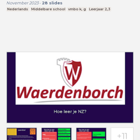
November 2023
-
28
slides
Nederlands
Middelbare school
vmbo k, g
Leerjaar 2,3