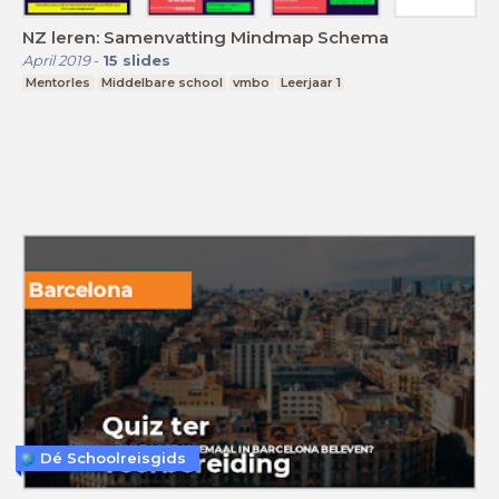
NZ leren: Samenvatting Mindmap Schema
April 2019
-
15
slides
Mentorles
Middelbare school
vmbo
Leerjaar 1
Dé Schoolreisgids