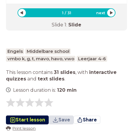
1
/
31
next
Slide
1
:
Slide
Engels
Middelbare school
vmbo k, g, t, mavo, havo, vwo
Leerjaar 4-6
This lesson contains
31 slides
,
with
interactive
quizzes
and
text slides
.
Lesson duration is:
120
min
Start lesson
Save
Share
Print lesson