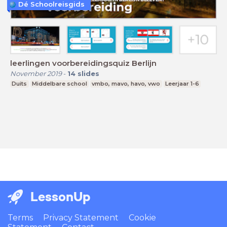
Dé Schoolreisgids
leerlingen voorbereidingsquiz Berlijn
November 2019
-
14
slides
Duits
Middelbare school
vmbo, mavo, havo, vwo
Leerjaar 1-6
LessonUp
Terms
Privacy Statement
Cookie