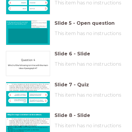
This item has no instructions
A
B
despite
however
C
D
since
such as
Slide
5
-
Open question
Welk signaal woord in de tekst
geeft een tegenstelling aan?
This item has no instructions
Slide
6
-
Slide
Question 4
This item has no instructions
Which of the following is in line with the main
idea of paragraph 4?
Slide
7
-
Quiz
This item has no instructions
A country’s economy is
Cultural diversity should
A
B
dependent on its culture.
preferably be preserved.
Local cultures are readily
The significance of cultural
C
D
sacrificed in the quest for
differences is underestimated.
profit.
Slide
8
-
Slide
Uitleg: De vraag is wat de kern van deze alinea is.
This item has no instructions
- Signaalwoorden zijn
yet
(r. 1) en
but
(r.3) Die markeer je.
Bij antwoord A stond iets over a country's economy. Dit staat niet echt in
de alinea.
Bij C staat iets over dat Profits belangrijker zijn dan Cultures.
Dat staat ook niet in de tekst.