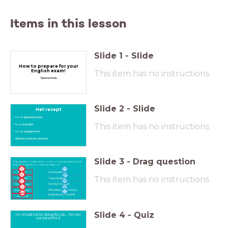
Items in this lesson
Slide
1
-
Slide
How to prepare for your
English exam!
This item has no instructions
Tips and tricks
Slide
2
-
Slide
Het recept
- Ken de
signaalwoorden
This item has no instructions
-Ken je
woordjes
- Ken de
vraagsoorten
-
Oefenen, oefenen, oefenen
Slide
3
-
Drag question
Welk signaalwoord/functiewoord hoort bij welk tekstverband?
Sleep de goede antwoorden naar elkaar toe.
In short
Voorbeelden
This item has no instructions
To praise
Tegenstelling
Gevolg/Conclusie
To criticize
Uitbreiding/Opsomming
For instance
Ondersteunen (positief)
As well as
Slide
4
-
Quiz
He should not be doing this job, ... he was
not trained for it.