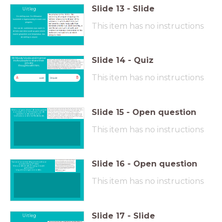
Slide
13
-
Slide
Uitleg
De stelling was: De Afrikaanse
kuststreek is tegenwoordig te warm voor
pinguïns.
This item has no instructions
Een van de zoektermen was
warm
. In
dit hele stuk tekst wordt op geen enkele
manier gesproken over temperatuur, dus
de stelling is onjuist.
Slide
14
-
Quiz
Mr Moody’s looks and manner
invite people to share their
private
thoughts with him.
This item has no instructions
A
B
Juist
Onjuist
Slide
15
-
Open question
Wat is volgens alinea 1 de belangrijkste
oorzaak voor het krimpen van de
aantallen rode eekhoorns?
Geef antwoord in het Nederlands.
This item has no instructions
Slide
16
-
Open question
“Can an economist dig a hole without
another filling it?” (titel)
Wat wordt met deze vraag in twijfel
getrokken?
Leg uit in je eigen woorden.
This item has no instructions
Slide
17
-
Slide
Uitleg