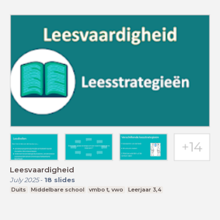
Leesvaardigheid
July 2025
-
18
slides
Duits
Middelbare school
vmbo t, vwo
Leerjaar 3,4