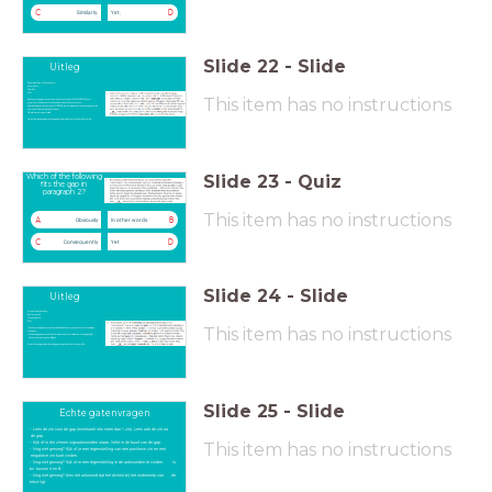
C
D
Similarly,
Yet,
Slide
22
-
Slide
Uitleg
De antwoorden: A Consequently,
B Moreover,
C Similarly,
D Yet
This item has no instructions
In de zin voor de gap staat dat we kritisch moeten zijn (
raise concerns)
over
programma's waar autoriteiten en journalisten samenwerken.
In de zin na de gap staat dat de
witch hunt
(hier verwijzend naar de bovengenoemde
samenwerking) juist genegeerd werd.
Dat wijst op een tegenstelling.
Omdat ik mijn signaalwoorden heb geleerd weet ik dat het antwoord D moet zijn.
Slide
23
-
Quiz
Which of the following
fits the gap in
paragraph 2?
This item has no instructions
A
B
Obviously
In other words
C
D
Consequently
Yet
Slide
24
-
Slide
Uitleg
Antwoorden A Obviously
B In other words
C Consequently
D Yet
This item has no instructions
- De zin voor de gap bespreekt iemand die vindt dat mannen meer moeten blijven
verdienen.
- De zin na de gap bespreekt dat het eind van de man(nelijke heerschappij) nabij is.
- Hier spreekt een tegenstelling uit.
Omdat ik mijn signaalwoorden heb geleerd weet ik dat het antwoord D is.
Slide
25
-
Slide
Echte gatenvragen
- Lees de zin voor de gap (eventueel iets meer dan 1 zin). Lees ook de zin na
de gap.
This item has no instructions
- Kijk of in die zinnen signaalwoorden staan, liefst in de buurt van de gap.
- Nog niet genoeg? Kijk of je een tegenstelling van een positieve zin en een
negatieve zin kunt vinden.
- Nog niet genoeg? Kijk of er een tegenstelling in de antwoorden te vinden is,
bv. tussen A en B.
- Nog niet genoeg? Kies het antwoord dat het dichtst bij het onderwerp van de
tekst ligt.