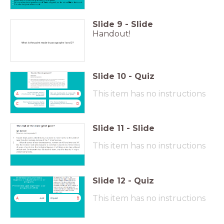
Blijven B en D over. B is positief, D is negatief.
De zin achter het signaalwoord
Yet
is negatief, en de zin na
But
is dat ook.
D is dus het juiste antwoord.
Slide
9
-
Slide
Handout!
What is the point made in paragraphs 1 and 2?
Slide
10
-
Quiz
This item has no instructions
In the past the male Y
Men are hardly able to cope with
A
B
chromosome used to be more
challenges of their male pride.
substantial.
Procreation may one day be
The male physique is
C
D
realised without male
deteriorating at an alarming
participation.
pace.
Slide
11
-
Slide
This item has no instructions
Slide
12
-
Quiz
De Afrikaanse kuststreek is
tegenwoordig te warm voor
pinguïns.
FYI: De tekst gaat algemeen over
pinguïns in Afrika
This item has no instructions
A
B
Juist
Onjuist