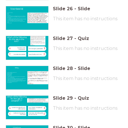
Slide
26
-
Slide
Voorbeeld
Antwoorden: A annoying
B British
C funny
D international
- In de zin voor de gap zie ik eerst een dubbele punt. Dat geeft hier een voorbeeld aan. Dan
This item has no instructions
volgt een opsomming met het woordje
and
vlak voor de gap. We zoeken dus een woord
dat in dat rijtje past.
- Achter de gap staat weer een dubbele punt. Na een opsomming levert dit meestal een
conclusie op. Die conclusie is dat Mr. Bean steeds meer een symbool van Groot-Britannië
wordt. Met die kennis blijkt de opsomming misschien wel een verzameling
karaktertrekken van de Britten. Dat Britse moet echter wel nog echt benoemd
worden.
Dus is het antwoord B
Slide
27
-
Quiz
Which of the following
fits the gap in the
text?
This item has no instructions
has become
A
B
is no longer justifiable
unpopular
C
D
is understandable
may finally catch on
Slide
28
-
Slide
Uitleg
Which of the following fits the gap in the text?
A has become unpopular
B is no longer justifiable
C is understandable
D may finally catch on
This item has no instructions
- We lezen voor de gap dat we geen nieuwe centrales hoeven te bouwen als we gewoon
minder stroom gaan gebruiken.
- De zin erna, beschrijft de instelling dat men vindt dat je meer mag verspillen als je het kunt
betalen. We zien hier een tegenstelling, dus antwoorden C en D passen al niet.
- A en B lijken te passen, en de stappen die in stappenplan staan helpen verder niet. Scannen
we de tekst snel, dan zien we dat de auteur vindt dat de oude verspilling er niet meer bij
hoort. (Is wasting energy a good eample to set?)
Het antwoord is dus B
Slide
29
-
Quiz
Which of the following
fits the gap in
paragraph 1?
This item has no instructions
numerous significant
our closer analysis of
A
B
discoveries
metadata
radical changes in
the ever-shrinking size
C
D
the field
of our focus
Slide
30
-
Slide