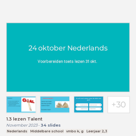
1.3 lezen Talent
November 2023
-
34
slides
Nederlands
Middelbare school
vmbo k, g
Leerjaar 2,3