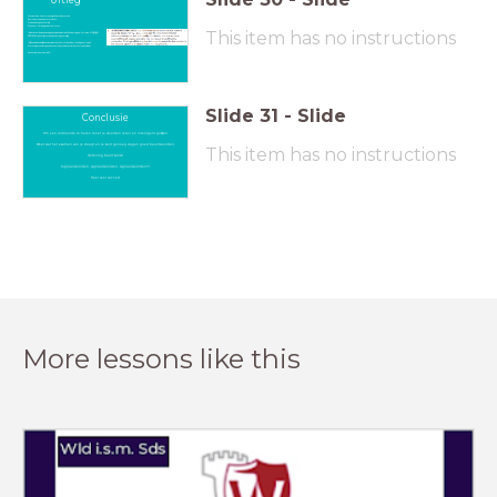
Uitleg
Antwoorden: A numerous significant discoveries
B our closer analysis of metadata
C radical changes in the field
D the ever-shrinking size of our focus
This item has no instructions
- In de zin voor de gap zien we geen signaalwoorden. De zin erna geeft er twee:
Long ago,
but now
. Er is een tijdsverloop en een tegenstelling.
- Kijken we inhoudelijk, dan zien we dat dit tekstverband betrekking heeft op de
afmetingen van datgene wat bestudeerd wordt. Het wordt steeds kleiner.
Dus het juiste antwoord is D.
Slide
31
-
Slide
Conclusie
Om een voldoende te halen moet je woorden leren en intelligent gokken.
Weet wat het examen van je vraagt en je kunt genoeg vragen goed beantwoorden.
This item has no instructions
Oefening baart kunst!
Signaalwoorden, signaalwoorden, signaalwoorden!!!
Heel veel succes!
More lessons like this