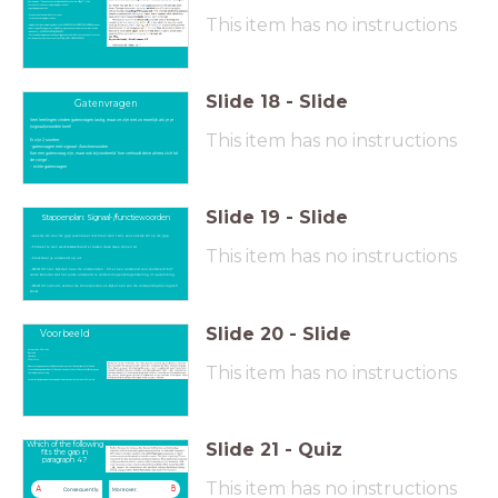
De vraag was: “Can an economist dig a hole without another filling it?” (titel)
Wat wordt met deze vraag in twijfel getrokken?
Leg uit in je eigen woorden.
- Er is een citaat, dus dat is het startpunt.
This item has no instructions
- Er wordt iets in twijfel getrokken.
- Als je de tekst leest zie je in regel 4 de frase
leads me to wonder
To wonder
betekent
'zich afvragen'. Dit suggereert twijfel. We mogen aannemen dat achter die frase de
reden komt:
what value they have etc
- Zetten we dat in eigen woorden, dan krijg je een antwoord dat te maken heeft met het
nut/de waarde/bestaansrecht van
they, dwz. de economen.
Slide
18
-
Slide
Gatenvragen
Veel leerlingen vinden gatenvragen lastig, maar ze zijn niet zo moeilijk als je je
(signaal)woorden kent!
This item has no instructions
Er zijn 2 soorten:
-gatenvragen met signaal-/functiewoorden
Kan een gatenvraag zijn, maar ook bijvoorbeeld 'hoe verhoudt deze alinea zich tot
de vorige'.
- echte gatenvragen
Slide
19
-
Slide
Stappenplan: Signaal-/functiewoorden
- Lees de zin voor de gap (eventueel iets meer dan 1 zin). Lees ook de zin na de gap.
- Probeer te zien welk tekstverband er tussen deze twee zinnen zit.
This item has no instructions
- Zoek daar je antwoord op uit.
- Werkt dit niet, kijk dan naar de antwoorden : Zit er een antwoord voor voorbeeld bij?
Grote kans dat dat het juiste antwoord is. Anders mogelijk tegenstelling of opsomming.
- Werkt dit ook niet, vertaal de zinnetjes dan en kijk of een van de antwoordopties logisch
klinkt.
Slide
20
-
Slide
Voorbeeld
Antwoorden: A But then
B Instead
C Similarly
D Therefore
This item has no instructions
Ik lees voor de gap een voorbeeld van hoe beroemd Mr. Bean is. Hij wordt herkend in
Frankrijk. Na de gap lees ik dat Mr. Bean herkend wordt door Chinezen. Het lijkt dus op een
uitbreiding/opsomming.
Omdat ik mijn signaalwoorden heb geleerd weet ik nu dat het antwoord C moet zijn.
Slide
21
-
Quiz
Which of the following
fits the gap in
paragraph 4?
This item has no instructions
A
B
Consequently,
Moreover,