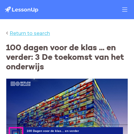
‹
Return to search
100 dagen voor de klas ... en
verder: 3 De toekomst van het
onderwijs
skills, docent, leraar, pedagogiek, didactiek,
vertrouwen, relatie, leerlingen, lesgeven, leren, 100
dagen voor de klas, beeld en geluid, beeld en geluid op
school, media, onderwijs, educatie, instructie,
introductie, wat is, hoe werkt het, lesvideo, lesstarter,
interactieve les
100 Dagen voor de klas... en verder