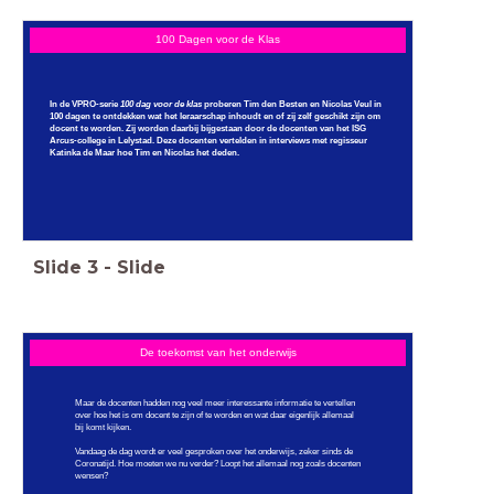
100 Dagen voor de Klas
In de VPRO-serie
100 dag voor de klas
proberen Tim den Besten en Nicolas Veul in
100 dagen te ontdekken wat het leraarschap inhoudt en of zij zelf geschikt zijn om
docent te worden. Zij worden daarbij bijgestaan door de docenten van het ISG
Arcus-college in Lelystad. Deze docenten vertelden in interviews met regisseur
Katinka de Maar hoe Tim en Nicolas het deden.
Slide
3
-
Slide
De toekomst van het onderwijs
Maar de docenten hadden nog veel meer interessante informatie te vertellen
over hoe het is om docent te zijn of te worden en wat daar eigenlijk allemaal
bij komt kijken.
Vandaag de dag wordt er veel gesproken over het onderwijs, zeker sinds de
Coronatijd. Hoe moeten we nu verder? Loopt het allemaal nog zoals docenten
wensen?