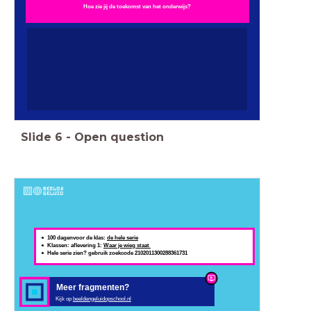
Hoe zie jij de toekomst van het onderwijs?
Slide
6
-
Open question
100 dagenvoor de klas:
de hele serie
Klassen: aflevering 1:
Waar je
wieg
staat
Hele serie zien? gebruik zoekcode 2102011300288361731
Meer fragmenten?
Kijk op
beeldengeluidopschool.nl