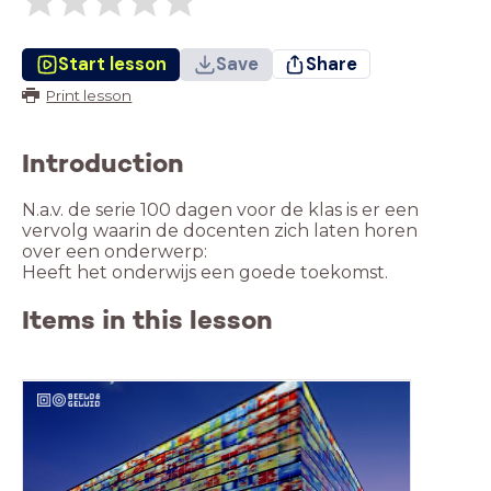
Start lesson
Save
Share
Print lesson
Introduction
N.a.v. de serie 100 dagen voor de klas is er een
vervolg waarin de docenten zich laten horen
over een onderwerp:
Heeft het onderwijs een goede toekomst.
Items in this lesson
skills, docent, leraar, pedagogiek, didactiek,
vertrouwen, relatie, leerlingen, lesgeven, leren,
100 dagen voor de klas, beeld en geluid, beeld
en geluid op school, media, onderwijs, educatie,