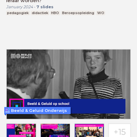
leraar worden?
January 2024
-
7
slides
pedagogiek
didactiek
HBO
Beroepsopleiding
WO
Beeld & Geluid Onderwijs