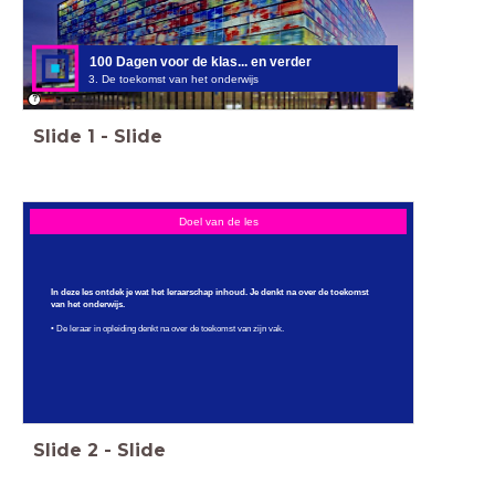
instructie, introductie, wat is, hoe werkt het,
lesvideo, lesstarter, interactieve les
100 Dagen voor de klas... en verder
3. De toekomst van het onderwijs
Slide
1
-
Slide
Doel van de les
In deze les ontdek je wat het leraarschap inhoud. Je denkt na over de toekomst
van het onderwijs.
• De leraar in opleiding denkt na over de toekomst van zijn vak.
Slide
2
-
Slide