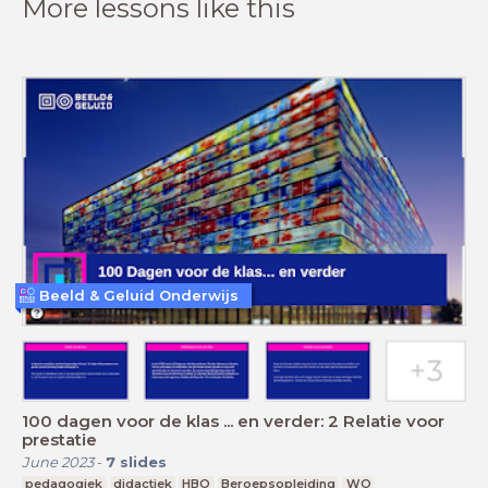
More lessons like this
Beeld & Geluid Onderwijs
100 dagen voor de klas ... en verder: 2 Relatie voor
prestatie
June 2023
-
7
slides
pedagogiek
didactiek
HBO
Beroepsopleiding
WO