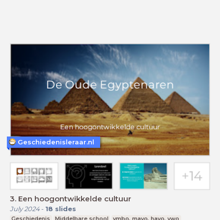
Geschiedenisleraar.nl
3. Een hoogontwikkelde cultuur
July 2024
-
18
slides
Geschiedenis
Middelbare school
vmbo, mavo, havo, vwo