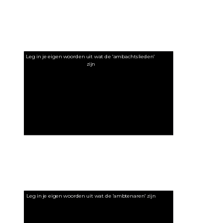
Leg in je eigen woorden uit wat de 'ambachtslieden' 
zijn
Leg in je eigen woorden uit wat de 'ambtenaren' zijn