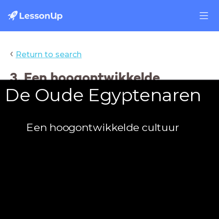
‹
Return to search
3. Een hoogontwikkelde
De Oude Egyptenaren
cultuur
Een hoogontwikkelde cultuur