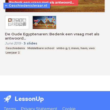
Geschiedenisleraar.nl
De Oude Egyptenaren: Bedenk een vraag met als
antwoord...
June 2019
-
3
slides
Geschiedenis
Middelbare school
vmbo g, t, mavo, havo, vwo
Leerjaar 2
LessonUp
Terms
Privacy Statement
Cookie