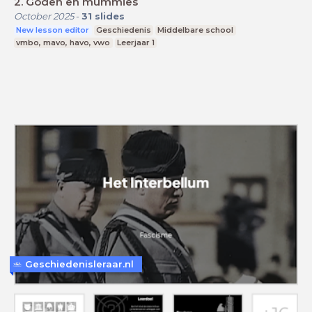
2. Goden en mummies
October 2025
-
31
slides
New lesson editor
Geschiedenis
Middelbare school
vmbo, mavo, havo, vwo
Leerjaar 1
Geschiedenisleraar.nl