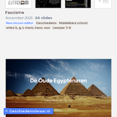
Fascisme
November 2025
-
20
slides
New lesson editor
Geschiedenis
Middelbare school
vmbo k, g, t, mavo, havo, vwo
Leerjaar 3-6
Geschiedenisleraar.nl