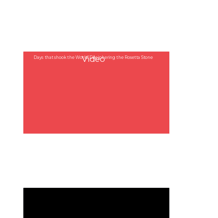
Video
Days that shook the World: Deciphering the Rosetta Stone