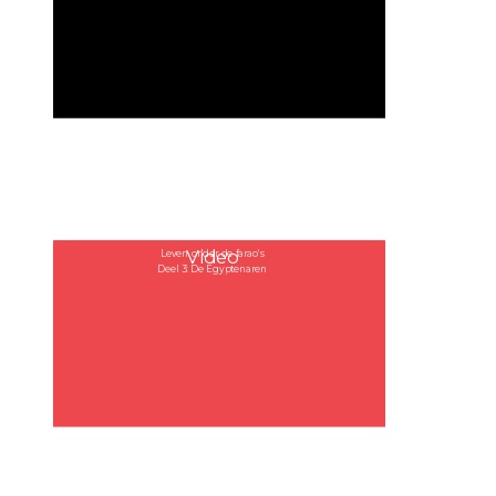
Video
Leven onder de farao's
Deel 3: De Egyptenaren