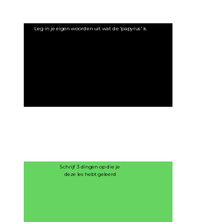
Leg in je eigen woorden uit wat de 'papyrus' is
Schrijf 3 dingen op die je 
deze les hebt geleerd