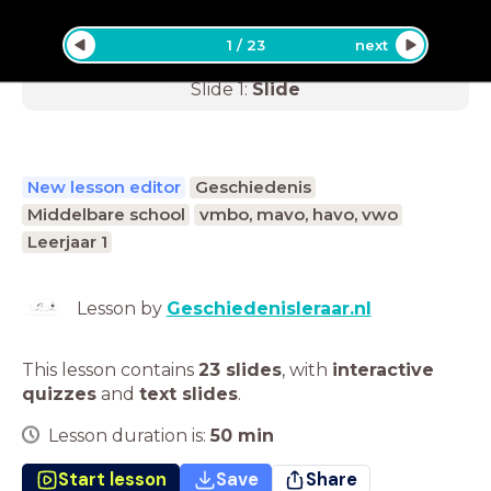
1
/
23
next
Slide
1
:
Slide
New lesson editor
Geschiedenis
Middelbare school
vmbo, mavo, havo, vwo
Leerjaar 1
Lesson by
Geschiedenisleraar.nl
This lesson contains
23 slides
,
with
interactive
quizzes
and
text slides
.
Lesson duration is:
50
min
Start lesson
Save
Share