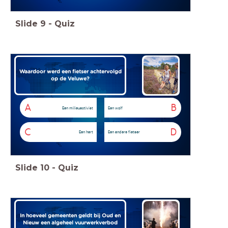
Slide
9
-
Quiz
Waardoor werd een fietser achtervolgd
op de Veluwe?
A
B
Een milieuactivist
Een wolf
C
D
Een hert
Een andere fietser
Slide
10
-
Quiz
In hoeveel gemeenten geldt bij Oud en
Nieuw een algeheel vuurwerkverbod