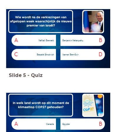
Wie wordt na de verkiezingen van
afgelopen week waarschijnlijk de nieuwe
premier van Israël?
A
B
Naftali Bennett
Benjamin Netanyahu
C
D
Bezalel Smotrich
Itamar Ben-Gvir
Slide
5
-
Quiz
In welk land wordt op dit moment de
klimaattop COP27 gehouden?
A
B
Canada
Egypte