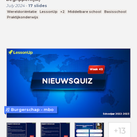
July 2024
-
17
slides
Wereldoriëntatie
LessonUp
+2
Middelbare school
Basisschool
Praktijkonderwijs
Burgerschap - mbo