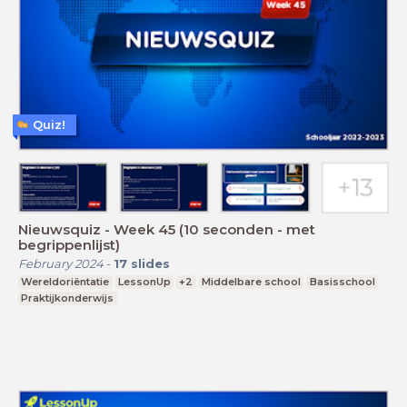
Quiz!
Nieuwsquiz - Week 45 (10 seconden - met
begrippenlijst)
February 2024
-
17
slides
Wereldoriëntatie
LessonUp
+2
Middelbare school
Basisschool
Praktijkonderwijs