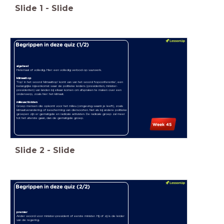
Slide
1
-
Slide
Begrippen in deze quiz (1/2)
algeheel
Helemaal of volledig. Hier: een volledig verbod op vuurwerk.
klimaattop
'Top' in het woord 'klimaattop' komt van van het woord ‘topconferentie’, een
belangrijke bijeenkomst waar de politieke leiders (presidenten, minister-
presidenten) van landen bij elkaar komen om afspraken te maken over een
onderwerp, zoals hier: het klimaat.
milieuactivisten
Groep mensen die opkomt voor het milieu (omgeving waarin je leeft), zoals
klimaatverandering of bescherming van diersoorten. Net als bij andere politieke
groepen zijn er gematigde en radicale activisten. De radicale groep zal meer
tot het uiterste gaan, dan de gematigde groep.
Week 45
Slide
2
-
Slide
Begrippen in deze quiz (2/2)
premier
Ander woord voor minister-president of eerste minister. Hij of zij is de leider
van de regering.