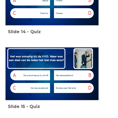
A
B
België
Finland
C
D
Frankrijk
Monaco
Slide
14
-
Quiz
Het was onrustig bij de VVD. Waar was
een deel van de leden het niet mee eens?
A
B
De prijsverhoging bij de NS
Het energieplafond
C
D
De nieuwe asielwet
De steun aan Oekraïne
Slide
15
-
Quiz