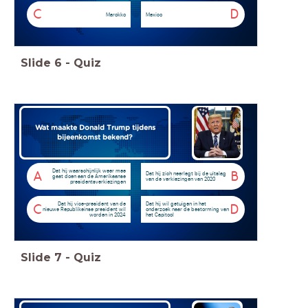
C
D
Marokko
Mexico
Slide
6
-
Quiz
Wat maakte Donald Trump tijdens
bijeenkomst bekend?
Dat hij waarschijnlijk weer mee
A
B
Dat hij zich neerlegt bij de uitslag
gaat doen aan de Amerikaanse
van de verkiezingen van 2020
presidentsverkiezingen
Dat hij vice-president van de
Dat hij wil getuigen in het
C
D
nieuwe Republikeinse president wil
onderzoek naar de bestorming van
worden in 2024
het Capitool
Slide
7
-
Quiz