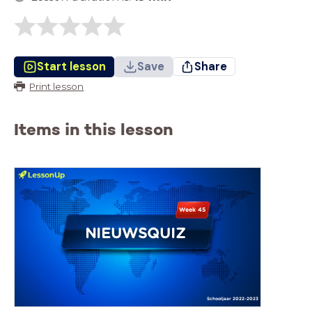
Start lesson
Save
Share
Print lesson
Items in this lesson
Week 45
NIEUWSQUIZ
Schooljaar 2022-2023