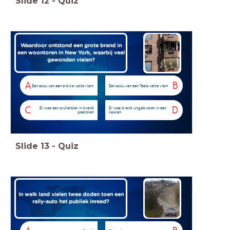
Slide
12
-
Quiz
Waardoor ontstond een grote brand in
een woontoren in New York, waarbij veel
gewonden vielen?
A
B
Een accu van een e-bike vatte vlam
Een accu van een Tesla vatte vlam
C
D
Er was een prullenbak in brand
Er was brand uitgebroken in een
gestoken
keuken
Slide
13
-
Quiz
In welk land vielen twee doden toen een
rally-auto het publiek inreed?