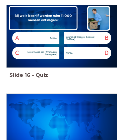
Bij welk bedrijf worden ruim 11.000
mensen ontslagen?
A
B
Alphabet (Google, Android,
Twitter
YouTube)
C
D
Meta (Facebook, WhatsApp,
TikTok
Instagram)
Slide
16
-
Quiz