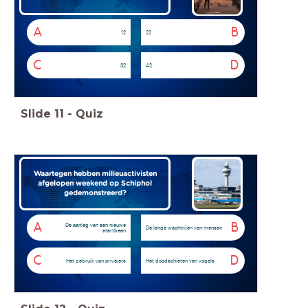
A
B
12
22
C
D
32
42
Slide
11
-
Quiz
Waartegen hebben milieuactivisten
afgelopen weekend op Schiphol
gedemonstreerd?
A
B
De aanleg van een nieuwe
De lange wachtrijen van mensen
startbaan
C
D
Het gebruik van privéjets
Het doodschieten van vogels