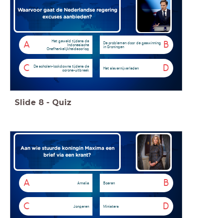
Waarvoor gaat de Nederlandse regering
excuses aanbieden?
Het geweld tijdens de
A
B
De problemen door de gaswinning
Indonesische
in Groningen
Onafhankelijkheidsoorlog
C
D
De scholen-lockdowns tijdens de
Het slavernijverleden
corona-uitbraak
Slide
8
-
Quiz
Aan wie stuurde koningin Maxima een
brief via een krant?
A
B
Amalia
Boeren
C
D
Jongeren
Ministers