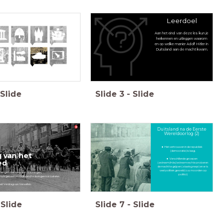
Leerdoel
Aan het eind van deze les kun je
herkennen en uitleggen waarom
en op welke manier Adolf Hitler in
Duitsland aan de macht kwam.
Slide
Slide
3
-
Slide
Duitsland na de Eerste
Wereldoorlog (2)
Het vertrouwen in de republiek
(democratie) is laag.
 van het
Verschillende groepen
ed
(
extreemlinks
/
extreemrechts
proberen
de macht te grijpen (
staatsgreep
) en er is
veel politiek geweld (o.a. moorden op
talingen niet meer kan opbrengen,
politici)
Ruhrgebied om Duitsland te dwingen tot betalen.
t Verdrag van Versailles.
Slide
Slide
7
-
Slide