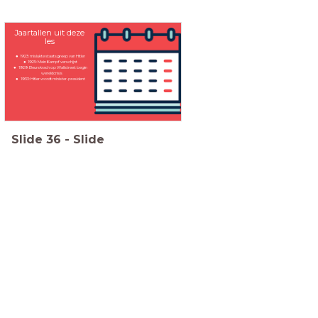
Jaartallen uit deze
les
1923: mislukte staatsgreep van Hitler
1925: Mein Kampf verschijnt
1929: Beurskrach op Wallstreet: begin
wereldcrisis
1933: Hitler wordt minister-president
Slide
36
-
Slide