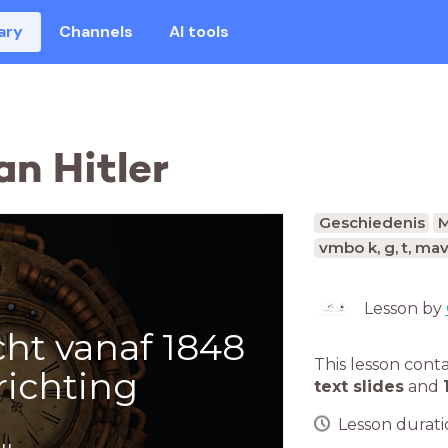
ary
Channels
AI tools
an Hitler
Geschiedenis
M
vmbo k, g, t, ma
Lesson by
cht vanaf 1848
This lesson cont
richting
text slides
and
Lesson duratio