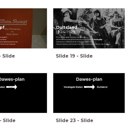
pf
Duitsland
1924-1929
 gevangenis
Economisch gaat het beter met het land:
schrijven.
de Amerikanen steunen de Duitse economie met het
Dawesplan
elkaar gefantaseerd boek,
Duitsland is in 1926 lid van de Volkenbond geworden
inste: toen nog wel...
Mensen hebben vertrouwen in de democratie en lijken Hitler te zijn vergeten...
-
Slide
Slide
19
-
Slide
-
Slide
Slide
23
-
Slide