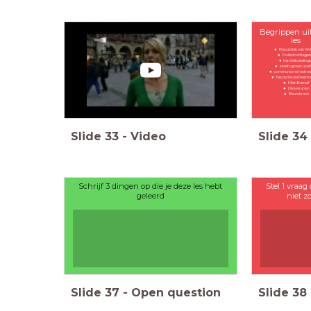
Begrippen ui
les
Republiek van We
Dolkstootlege
herstelbetaling
staatsgreep (put
communisme (extree
fascisme (extreemr
Mein Kampf
Dawes-plan
Beurskrach
Slide
33
-
Video
Slide
34
Schrijf 3 dingen op die je deze les hebt
Stel 1 vraag 
geleerd
niet z
Slide
37
-
Open question
Slide
38