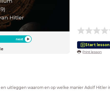
ellum
39)
an Hitler
next
Start lesson
de
Print lesson
 en uitleggen waarom en op welke manier Adolf Hitler 