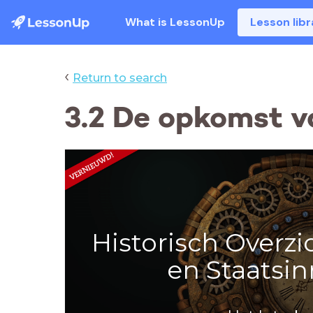
What is LessonUp
Lesson libr
‹
Return to search
3.2 De opkomst v
Historisch Overzi
en Staatsin