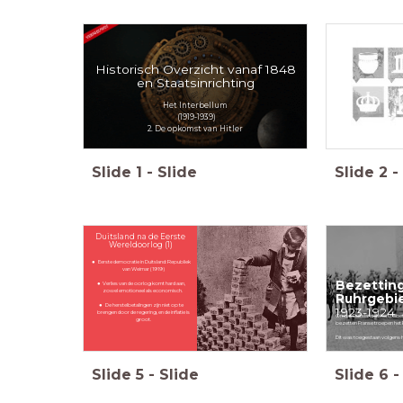
Historisch Overzicht vanaf 1848
en Staatsinrichting
Het Interbellum
(1919-1939)
2. De opkomst van Hitler
Slide
1
-
Slide
Slide
2
-
Duitsland na de Eerste
Wereldoorlog (1)
Eerste democratie in Duitsland: Republiek
van Weimar (1919)
Bezetting
Verlies van de oorlog komt hard aan,
zowel emotioneel als economisch.
Ruhrgebi
De herstelbetalingen zijn niet op te
1923-1924
brengen door de regering, en de inflatie is
Omdat Duitsland de herstelbe
groot.
bezetten Franse troepen het 
Dit was toegestaan volgens he
Slide
5
-
Slide
Slide
6
-