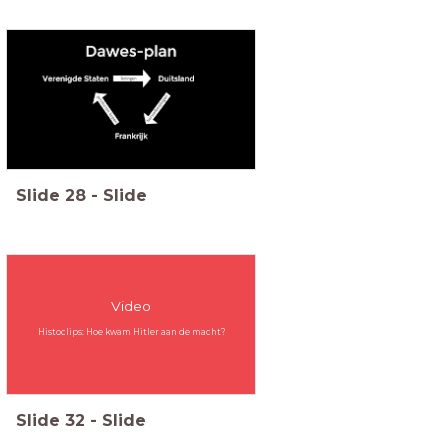
Slide
28
-
Slide
Video
Histoclips: Hoe kwam Hitler aan de macht?
Slide
32
-
Slide