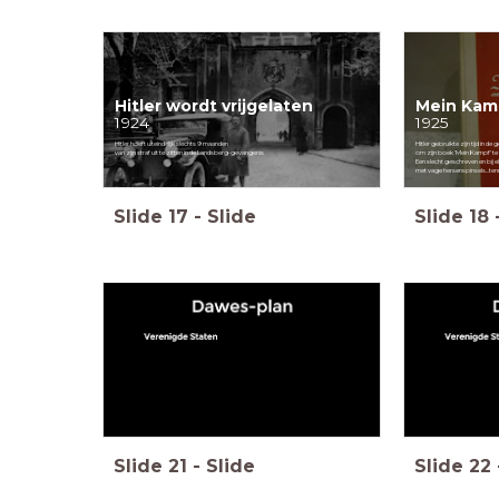
Hitler wordt vrijgelaten
Mein Kam
1924
1925
Hitler hoeft uiteindelijk slechts 9 maanden
Hitler gebruikte zijn tijd in de
van zijn straf uit te zitten in de Landsberg-gevangenis
om zijn boek 'Mein Kampf' te 
Een slecht geschreven en bij 
met vage hersenspinsels...tenm
Slide
17
-
Slide
Slide
18
Slide
21
-
Slide
Slide
22