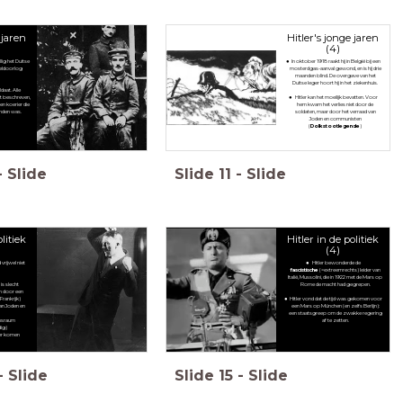
 jaren
Hitler's jonge jaren
(4)
llig het Duitse
In oktober 1918 raakt hij in België bij een
ereldoorlog
mosterdgas-aanval gewond, en is hij drie
maanden blind. De overgave van het
Duitse leger hoort hij in het ziekenhuis.
ldaat. Alle
eft beschreven,
Hitler kan het moeilijk bevatten. Voor
een koerier die
hem kwam het verlies niet door de
inden was.
soldaten, maar door het verraad van
Joden en communisten
(
Dolkstootlegende
)
-
Slide
Slide
11
-
Slide
olitiek
Hitler in de politiek
(4)
d vrijwel niet
Hitler bewonderde de
fascistische
(=extreemrechts) leider van
Italië, Mussolini, die in 1922 met de Mars op
is slecht
Rome de macht had gegrepen.
n door een
Frankrijk)
Hitler vond dat de tijd was gekomen voor
van Joden en
een Mars op München (en zelfs Berlijn):
n
een staatsgreep om de zwakke regering
ensraum
af te zetten.
dig)
der komen
-
Slide
Slide
15
-
Slide