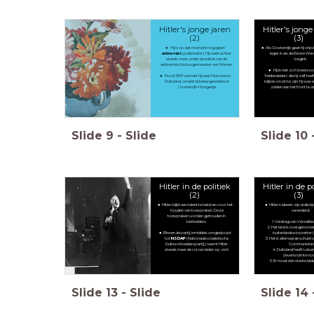
Hitler's jonge jaren
Hitler's jonge
(2)
(3)
Hij is op dat moment nog geen
Als Oostenrijk gaat hij vrijwi
antisemiet
(jodenhater). Hij raakt echter
leger in als de Eerste W
steeds meer onder de indruk van de
begint.
antisemtische burgemeester van Wenen.
Hij is niet zo'n beste so
Rond 1913 vertrekt hij naar München in
'heldendaden', die hij zelf he
Duitsland, omdat hij teleurgesteld is in
blijken onzin te zijn: hij was 
Oostenrijk-Hongarije
zelden aan het front te v
Slide
9
-
Slide
Slide
10
Hitler in de politiek
Hitler in de p
(2)
(3)
Hitler blijkt een talent te hebben voor het
Hitler's ideeën zijn al die tij
houden van toespraken. Deze
veranderd:
toespraken worden gehouden in
bierkelders.
Verdrag van Versailles 
Het land is overgenome
Binnen de partij, inmiddels omgedoopt
buitenlandse bezetter (
tot
NSDAP
(Nationaalsocialistische
Het is allemaal de schuld 
Duitse Arbeiderspartij), neemt Hitler
Communiste
steeds meer de rol van leider op zich.
Duitsland heeft Leb
(levensruimte no
Er moet één sterke lei
Slide
13
-
Slide
Slide
14