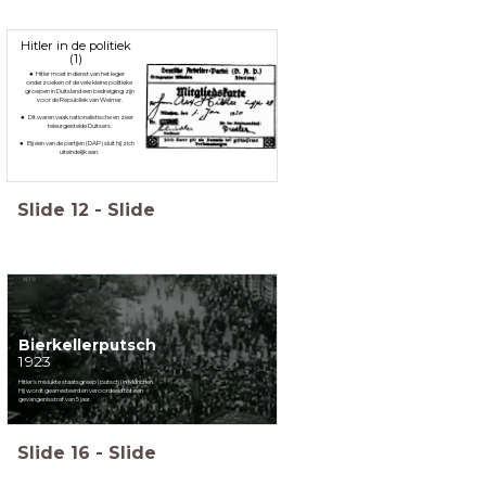
Hitler in de politiek
(1)
Hitler moet in dienst van het leger
onderzoeken of de vele kleine politieke
groepen in Duitsland een bedreiging zijn
voor de Republiek van Weimar.
Dit waren vaak nationalistische en zeer
teleurgestelde Duitsers.
Bij één van de partijen (DAP) sluit hij zich
uiteindelijk aan.
Slide
12
-
Slide
Bierkellerputsch
1923
Hitler's mislukte staatsgreep (putsch) in München.
Hij wordt gearresteerd en veroordeeld tot een
gevangenisstraf van 5 jaar.
Slide
16
-
Slide