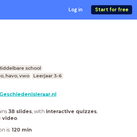
Log in
Start for free
iddelbare school
vo, havo, vwo
Leerjaar 3-6
Geschiedenisleraar.nl
ains
38 slides
,
with
interactive quizzes
,
1 video
.
n is:
120
min