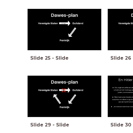
Slide
25
-
Slide
Slide
26
En Hitle
Die zegt hetzelfde als alti
schuld van het Verdrag van
joden, communisten,
Hitler had na de mislukte
besloten om alleen nog via
aan de macht te kom
...en mensen stemmen mas
Slide
29
-
Slide
Slide
30