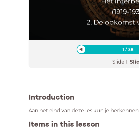
Het Interb
(1919-19
2. De opkomst v
1
/
38
Slide
1
:
Sli
Introduction
Aan het eind van deze les kun je herkennen
Items in this lesson