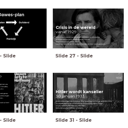
Crisis in de wereld
vanaf 1929
Door overproductie van fabrieken, veel kopen op afbetaling
en teveel vertrouwen in aandelenhandel, klapt de
Amerikaanse economie in elkaar.
Landen die veel met de VS handelen, worden de crisis mee in gesleept...
-
Slide
Slide
27
-
Slide
r?
jd: het is de
 Versailles,
 enz.
Hitler wordt kanselier
 staatsgreep
30 januari 1933
 verkiezingen
en...
Na de verkiezingen van november 1932, waarbij de NSDAP de grootste werd,
saal op hem!
wordt het land vrijwel onbestuurbaar en kunnen de andere partijen
(en de president) niet meer om Hitler heen:
hij wordt kanselier (minister-president).
-
Slide
Slide
31
-
Slide