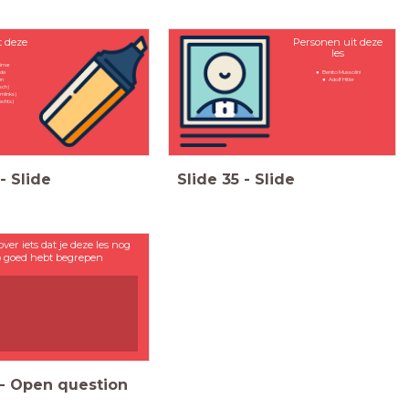
t deze
Personen uit deze
les
imar
nde
Benito Mussolini
en
Adolf Hitler
sch)
mlinks)
echts)
-
Slide
Slide
35
-
Slide
over iets dat je deze les nog
o goed hebt begrepen
-
Open question