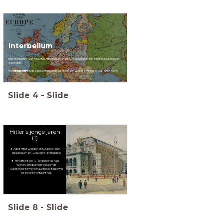
Interbellum
Een interbellum (van het Latijn
inter
, tussen en
bellum
, oorlog) is een periode tussen twee
oorlogen.
Het
interbellum
is de periode tussen de Eerste en de Tweede Wereldoorlog (1919-1939)
Slide
4
-
Slide
Hitler's jonge jaren
(1)
Adolf Hitler wordt in 1889 geboren in
Braunau am Inn (Oostenrijk-Hongarije)
Hij vertrekt op 17-jarige leeftijd naar
Wenen, om daar een 'beroemde
kunstenaar' te worden. Dit mislukt, hoewel
hij zeker tekentalent had.
Slide
8
-
Slide