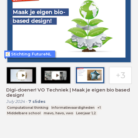
Stichting FutureNL
Digi-doener! VO Techniek | Maak je eigen bio based
design!
July 2024
-
7
slides
Computational thinking
Informatievaardigheden
+1
Middelbare school
mavo, havo, vwo
Leerjaar 1,2