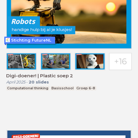
Stichting FutureNL
Digi-doener! | Plastic soep 2
April 2025
-
20
slides
Computational thinking
Basisschool
Groep 6-8