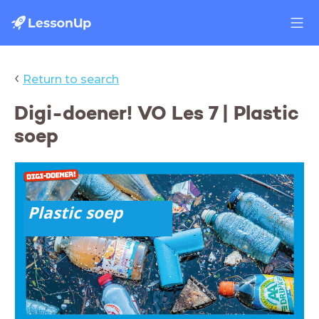
‹
Return to search
Digi-doener! VO Les 7 | Plastic
soep
Plastic soep