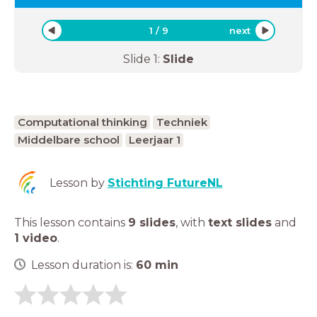
1
/
9
next
Slide
1
:
Slide
Computational thinking
Techniek
Middelbare school
Leerjaar 1
Lesson by
Stichting FutureNL
This lesson contains
9 slides
,
with
text slides
and
1 video
.
Lesson duration is:
60
min