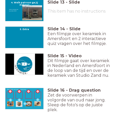
Slide
13
-
Slide
4. Welk patroon ga jij
maken?
This item has no instructions
Neem je ontwerp mee
naar studio ZAND!
Slide
14
-
Slide
5. Extra
Een filmpje over keramiek in
Amersfoort en 2 interactieve
quiz vragen over het filmpje.
Slide
15
-
Video
Dit filmpje gaat over keramiek
in Nederland en Amersfoort in
de loop van de tijd en over de
keramiek van Studio Zand nu.
Slide
16
-
Drag question
Keramiek van oud ...... naar jong
Zet de voorwerpen in
volgorde van oud naar jong.
Sleep de foto's op de juiste
plek.