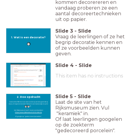
kommen decorereren en
vandaag proberen ze een
aantal decoreertechnieken
uit op papier.
Slide
3
-
Slide
Vraag de leerlingen of ze het
1. Wat is een decoratie?
begrip decoratie kennen en
of ze voorbeelden kunnen
geven.
Slide
4
-
Slide
This item has no instructions
Slide
5
-
Slide
2. Doe opdracht
Laat de site van het
Zoek online
10
foto's van decoraties op servies goed die jij
mooi, of inspirerend vindt. Plak ze in een bestandje en print
deze uit.
Rijksmuseum zien. Vul
Het Rijksmuseum heeft mooie voorbeelden!
"keramiek" in.
https://www.rijksmuseum.nl/nl/collectie
Of google op: "gedecoreerd porselein".
Of laat leerlingen googelen
op de zoekterm
"gedecoreerd porcelein".