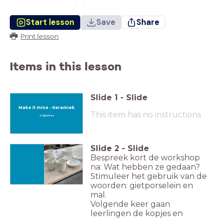
Start lesson
Save
Share
Print lesson
Items in this lesson
Slide
1
-
Slide
Make it mine - Keramiek
This item has no instructions
3. Digitale les
Slide
2
-
Slide
Bespreek kort de workshop
na: Wat hebben ze gedaan?
Stimuleer het gebruik van de
woorden: gietporselein en
mal.
Volgende keer gaan
leerlingen de kopjes en