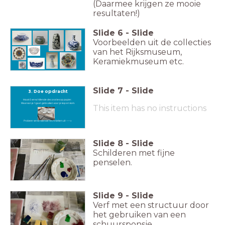
(Daarmee krijgen ze mooie
resultaten!)
Slide
6
-
Slide
Voorbeelden uit de collecties
van het Rijksmuseum,
Keramiekmuseum etc.
Slide
7
-
Slide
3. Doe opdracht
Maak 5 verschillende decoraties op papier.
Waarvan je 1 gaat gebruiken voor je kop en kom.
This item has no instructions
Probeer verschillende technieken uit ---->
Slide
8
-
Slide
Schilderen met fijne
penselen.
Slide
9
-
Slide
Verf met een structuur door
het gebruiken van een
schuursponsje.