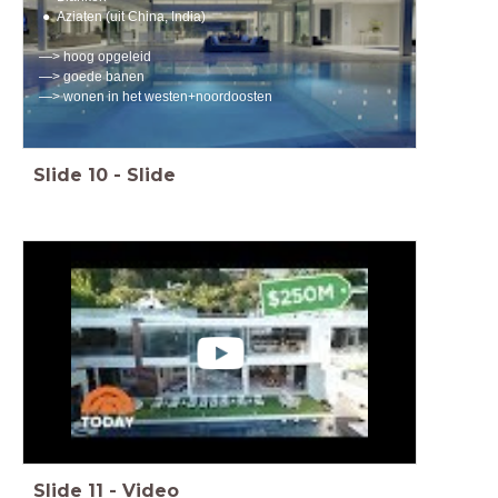
Aziaten (uit China, India)
—> hoog opgeleid
—> goede banen
—> wonen in het westen+noordoosten
Slide
10
-
Slide
Slide
11
-
Video