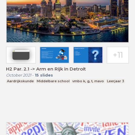
H2 Par. 2.1 -> Arm en Rijk in Detroit
October 2021
-
15
slides
Aardrijkskunde
Middelbare school
vmbo k, g, t, mavo
Leerjaar 3