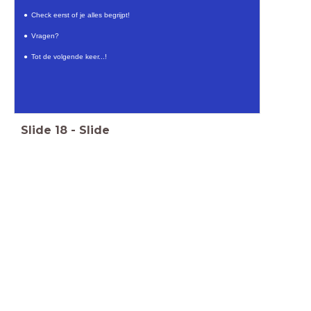
Check eerst of je alles begrijpt!
Vragen?
Tot de volgende keer...!
Slide
18
-
Slide