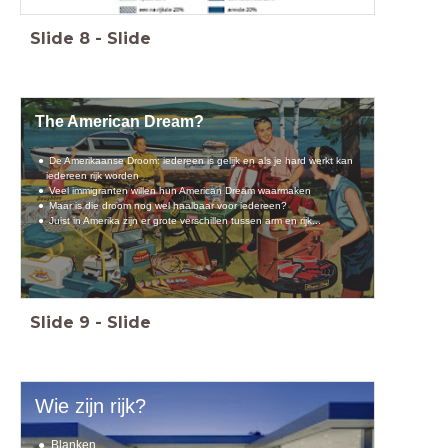
Slide
8
-
Slide
The American Dream?
De Amerikaanse Droom: iedereen is gelijk en als je hard werkt kan
iedereen rijk worden
Veel immigranten willen hun American Dream waarmaken
Maar is die droom nog wel haalbaar voor iedereen?
Juist in Amerika zijn er grote verschillen tussen arm en rijk...
Slide
9
-
Slide
Wie zijn rijk?
Blanken