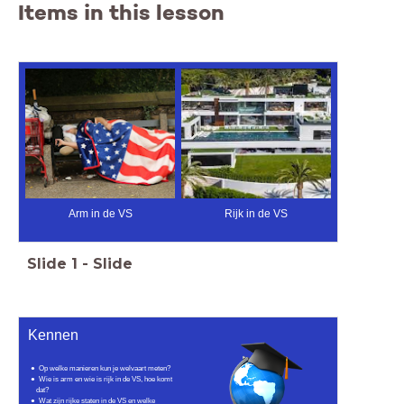
Items in this lesson
Arm in de VS
Rijk in de VS
Slide
1
-
Slide
Kennen
Op welke manieren kun je welvaart meten?
Wie is arm en wie is rijk in de VS, hoe komt
dat?
Wat zijn rijke staten in de VS en welke