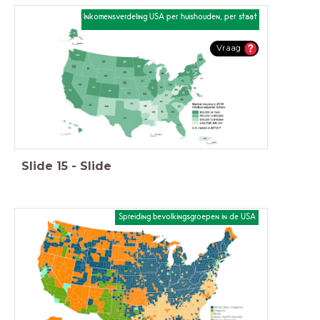
Inkomensverdeling USA per huishouden, per staat
Vraag
Slide
15
-
Slide
Spreiding bevolkingsgroepen in de USA