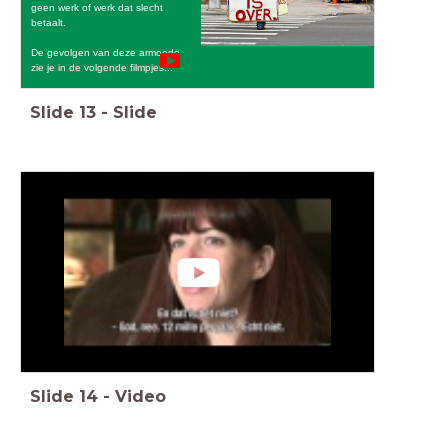
geen werk of werk dat slecht
betaalt.
De gevolgen van deze armoede
zie je in de volgende filmpjes...
Slide
13
-
Slide
Slide
14
-
Video