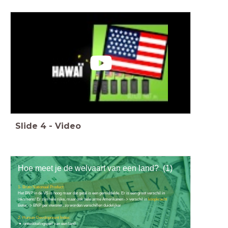
Slide
4
-
Video
Hoe meet je de welvaart van een land? (1)
1- Bruto Nationaal Product:
Het BNP in de VS is hoog maar dat getal is een gemiddelde. Er is een groot verschil in
inkomens! Er zijn hele rijke, maar ook hele arme Amerikanen -> verschil in
koopkracht
Beter -> BNP per inwoner, zo worden verschillen duidelijker
2- Human Devolopment Index:
ontwikkelingspeil van een land