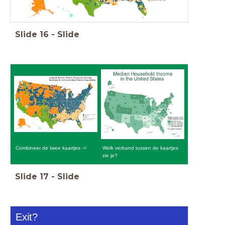
Slide
16
-
Slide
Combineer de twee kaartjes ->
Welk verband tussen de kaartjes
zie je?
Slide
17
-
Slide
Exit?