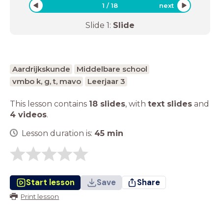
1
/
18
next
Slide
1
:
Slide
Aardrijkskunde
Middelbare school
vmbo k, g, t, mavo
Leerjaar 3
This lesson contains
18 slides
,
with
text slides
and
4 videos
.
Lesson duration is:
45
min
Start lesson
Save
Share
Print lesson