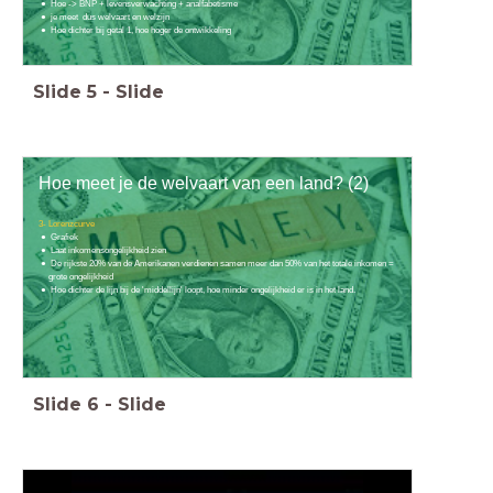
Hoe -> BNP + levensverwachting + analfabetisme
je meet dus welvaart en welzijn
Hoe dichter bij getal 1, hoe hoger de ontwikkeling
Slide
5
-
Slide
Hoe meet je de welvaart van een land? (2)
3- Lorenzcurve
Grafiek
Laat inkomensongelijkheid zien
De rijkste 20% van de Amerikanen verdienen samen meer dan 50% van het totale inkomen =
grote ongelijkheid
Hoe dichter de lijn bij de 'middellijn' loopt, hoe minder ongelijkheid er is in het land.
Slide
6
-
Slide