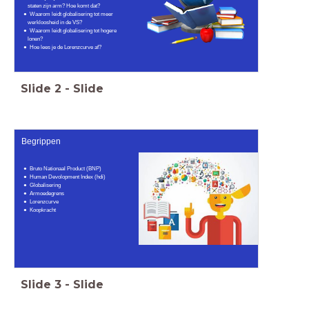
staten zijn arm? Hoe komt dat?
Waarom leidt globalisering tot meer
werkloosheid in de VS?
Waarom leidt globalisering tot hogere
lonen?
Hoe lees je de Lorenzcurve af?
Slide
2
-
Slide
Begrippen
Bruto Nationaal Product (BNP)
Human Devolopment Index (hdi)
Globalisering
Armoedegrens
Lorenzcurve
Koopkracht
Slide
3
-
Slide