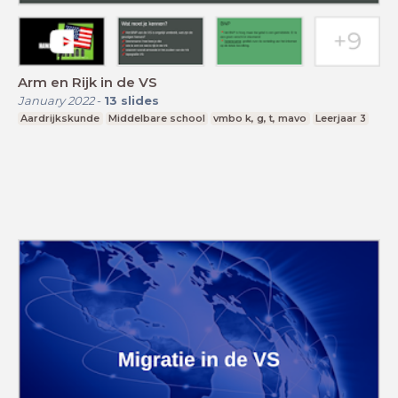
Arm en Rijk in de VS
January 2022
-
13
slides
Aardrijkskunde
Middelbare school
vmbo k, g, t, mavo
Leerjaar 3