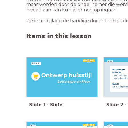
maar worden door de ondernemer die wordt 
niveau aan kan kun je er nog op ingaan.
Zie in de bijlage de handige docentenhandle
Items in this lesson
LES 5
LES 5
Na deze les
weet je:
Ontwerp huisstijl
- wat een huisstij
- wat belangrijk i
Lettertype en kleur
Kun je
- je huisstijl i
Slide
1
-
Slide
Slide
2
-
LES 5
LES 5