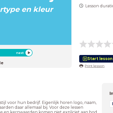
Lesson duratio
rtype en kleur
next
Start lesson
de
Print lesson
I
ijl voor hun bedrijf. Eigenlijk horen logo, naam,
arden daar allemaal bij. Voor deze lessen
ie en kernwaarden komen niet expliciet aan bod,