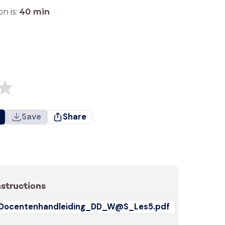
n is:
40
min
Save
Share
nstructions
Docentenhandleiding_DD_W@S_Les5.pdf