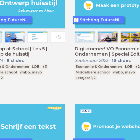
ting FutureNL
Stichting FutureNL
 at School | Les 5 |
Digi-doener! VO Economie
 de huisstijl
Ondernemen | Special Edit
Webshop at School 4
24
-
9
slides
September 2025
-
13
slides
e & Ondernemen
LOB
+3
Economie & Ondernemen
LOB
+
re school
vmbo, mavo
Middelbare school
vmbo, mavo
,2
Leerjaar 1,2