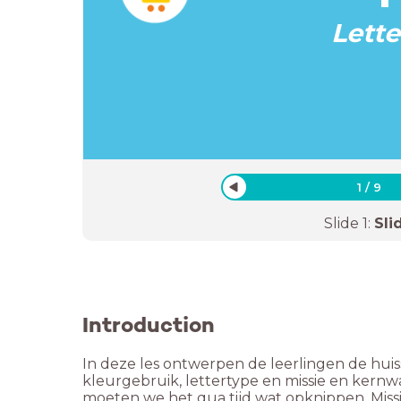
Lette
1
/
9
Slide
1
:
Sli
Introduction
In deze les ontwerpen de leerlingen de huisst
kleurgebruik, lettertype en missie en kernwa
moeten we het qua tijd wat opknippen. Miss