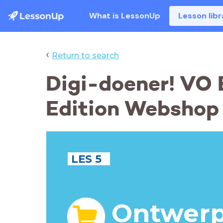
What is LessonUp
Lesson libr
‹
Return to search
Digi-doener! VO 
Edition Webshop 
LES 5
Ontwerp 