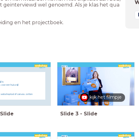
W
geïnterviewd wel genoemd. Als je klas het qua
iding en het projectboek.
LES 5
l is
s voor een huisstijl
n de webshoptool of canvas zetten
kijk het filmpje
Slide
Slide
3
-
Slide
LES 5