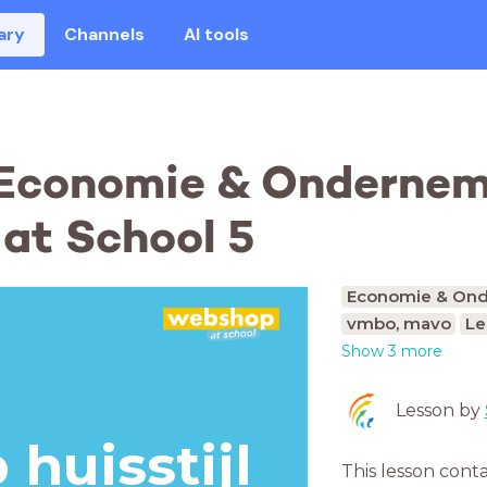
ary
Channels
AI tools
Economie & Onderneme
at School 5
Economie & On
vmbo, mavo
Le
Show 3 more
Lesson by
huisstijl
This lesson cont