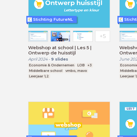
Stichting FutureNL
Stich
Webshop at school | Les 5 |
Webshop
Ontwerp de huisstijl
Ontwerp
April 2024
-
9
slides
June 20
Economie & Ondernemen
LOB
+3
Economi
Middelbare school
vmbo, mavo
Middelba
Leerjaar 1,2
Leerjaar 1