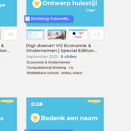
Stichting FutureNL
 &
Digi-doener! VO Economie &
ion
Ondernemen | Special Edition
Webshop at School 6
September 2025
-
9
slides
2
Economie & Ondernemen
Computational thinking
+4
Middelbare school
vmbo, mavo
Leerjaar 1,2