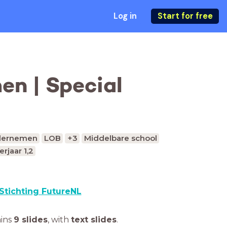
Log in
Start for free
n | Special
dernemen
LOB
+3
Middelbare school
erjaar 1,2
Stichting FutureNL
ains
9 slides
,
with
text slides
.