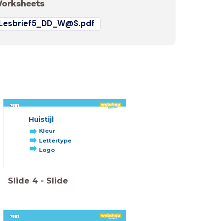
orksheets
Lesbrief5_DD_W@S.pdf
LES 5
Huistijl
Kleur
Lettertype
Logo
Slide
4
-
Slide
LES 5