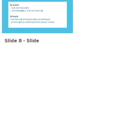
Je weet
- wat een huisstijl is
- wat belangrijk is voor een huisstijl
Je kunt
-een huisstijl ontwerpen: kleur en lettertype
- je huisstijl in je webshoptool of canvas zetten
Slide
8
-
Slide