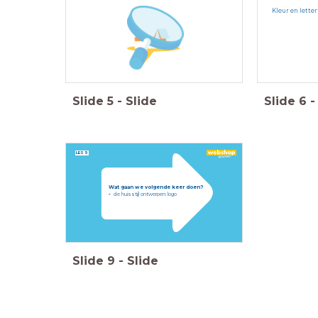
Kleur en lette
Slide
5
-
Slide
Slide
6
-
LES 5
Wat gaan we volgende keer doen?
-
de huisstijl ontwerpen:
logo
Slide
9
-
Slide