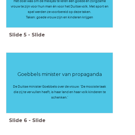
Het doel was om de meisjes te leren een goede en zorgzame
vrouw te zijn voor hun man én voor het Duitse volk. Met sport en
spel werden ze voorbereid op deze taken.
Taken: goede vrouw zijn en kinderen krijgen
Slide
5
-
Slide
Goebbels minister van propaganda
De Duitse minister Goebbels over de vrouw: ‘De mooiste taak
die zij te vervullen heeft, is haar land en haar volk kinderen te
schenken.’
Slide
6
-
Slide