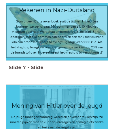
Rekenen in Nazi-Duitsland
Som uit een Duits rekenboekje uit de tijd van Hitler: ‘Een
bommenwerper draagt 140 bommen van elk 10 kilo. Het
vliegtuig gaat naar Warschau en bombardeert de stad. Bij het
opstijgen met alle bommen aan boord en een tank met duizend
kilo aan brandstof, weegt het vliegtuig ongeveer 8000 kilo. Als
het vliegtuig terugkeert van zijn geweldige werk is nog 20% van
de brandstof over. Hoeveel weegt het vliegtuig bij terugkomst?’
Slide
7
-
Slide
Mening van Hitler over de jeugd
De jeugd moet gewelddadig, wreed en onverschrokken zijn; ze
moeten pijn en moeite kunnen verdragen en er mag niets zwaks
en teers aan de jeugd zijn.