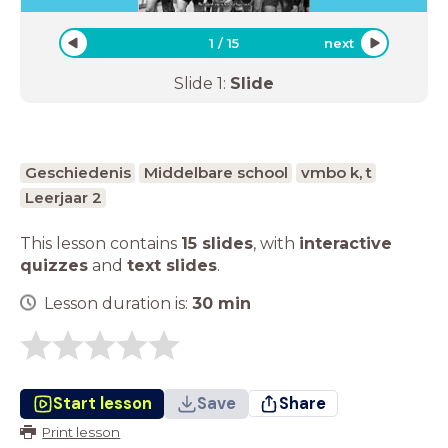
1
/
15
next
Slide
1
:
Slide
Geschiedenis
Middelbare school
vmbo k, t
Leerjaar 2
This lesson contains
15 slides
,
with
interactive
quizzes
and
text slides
.
Lesson duration is:
30
min
Start lesson
Save
Share
Print lesson