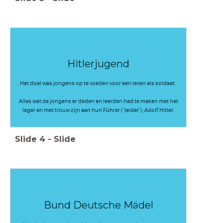
Hitlerjugend
Het doel was jongens op te voeden voor een leven als soldaat.
Alles wat de jongens er deden en leerden had te maken met het
leger en met trouw zijn aan hun Führer (‘leider’), Adolf Hitler.
Slide
4
-
Slide
Bund Deutsche Mädel