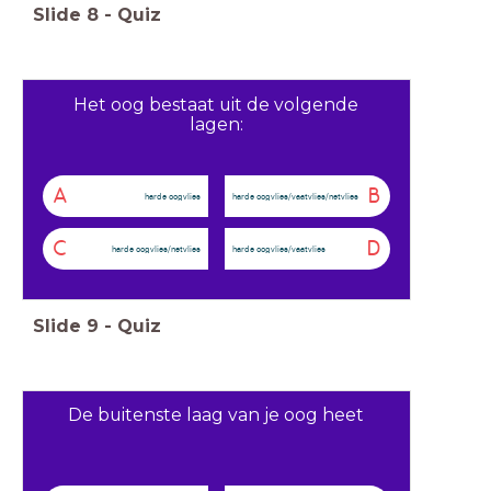
Slide
8
-
Quiz
Het oog bestaat uit de volgende
lagen:
A
B
harde oogvlies
harde oogvlies/vaatvlies/netvlies
C
D
harde oogvlies/netvlies
harde oogvlies/vaatvlies
Slide
9
-
Quiz
De buitenste laag van je oog heet