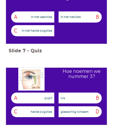
A
B
In het vaatvlies
In het netvlies
C
In het harde oogvlies
Slide
7
-
Quiz
Hoe noemen we
nummer 3?
A
B
pupil
iris
C
D
harde oogvlies
glasachtig lichaam