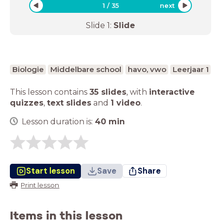
1
/
35
next
Slide
1
:
Slide
Biologie
Middelbare school
havo, vwo
Leerjaar 1
This lesson contains
35 slides
,
with
interactive
quizzes
,
text slides
and
1 video
.
Lesson duration is:
40
min
Start lesson
Save
Share
Print lesson
Items in this lesson