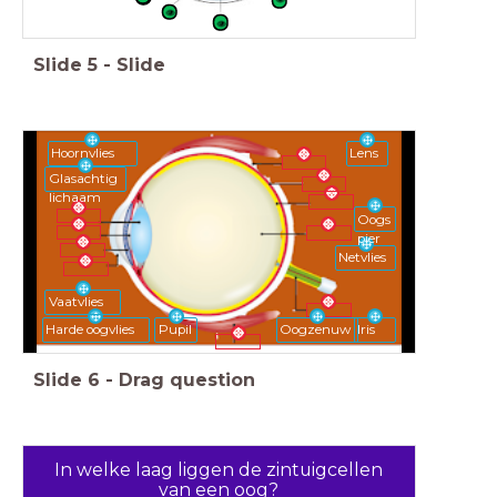
Slide
5
-
Slide
Hoornvlies
Lens
Glasachtig
lichaam
Oogs
pier
Netvlies
Vaatvlies
Harde oogvlies
Pupil
Oogzenuw
Iris
Slide
6
-
Drag question
In welke laag liggen de zintuigcellen
van een oog?