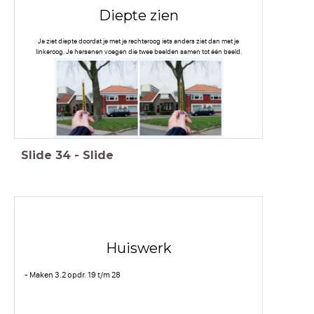
Diepte zien
Je ziet diepte doordat je met je rechteroog iets anders ziet dan met je
linkeroog. Je hersenen voegen die twee beelden samen tot één beeld.
Slide
34
-
Slide
Huiswerk
- Maken 3.2 opdr. 19 t/m 28