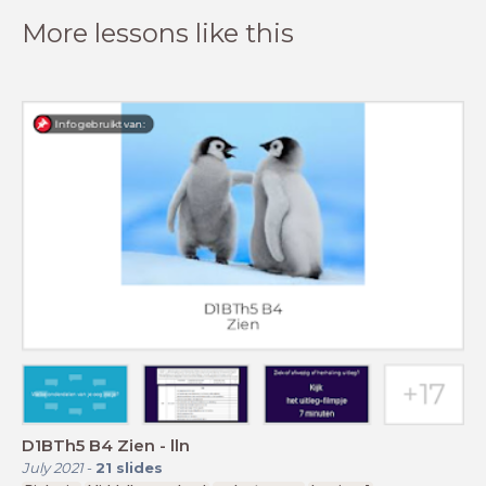
More lessons like this
D1BTh5 B4 Zien - lln
July 2021
-
21
slides