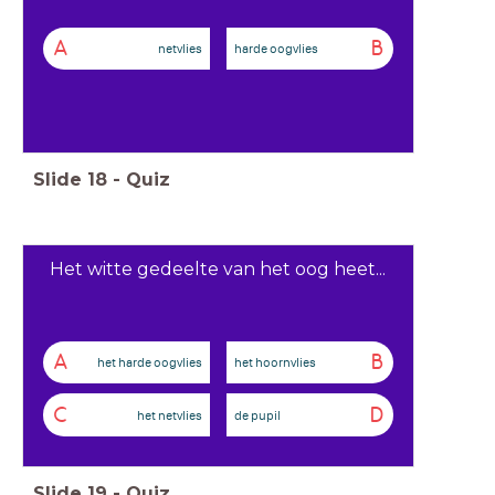
A
B
netvlies
harde oogvlies
Slide
18
-
Quiz
Het witte gedeelte van het oog heet...
A
B
het harde oogvlies
het hoornvlies
C
D
het netvlies
de pupil
Slide
19
-
Quiz