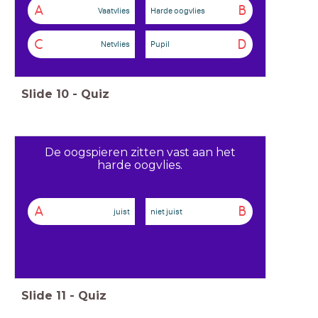
A
B
Vaatvlies
Harde oogvlies
C
D
Netvlies
Pupil
Slide
10
-
Quiz
De oogspieren zitten vast aan het
harde oogvlies.
A
B
juist
niet juist
Slide
11
-
Quiz