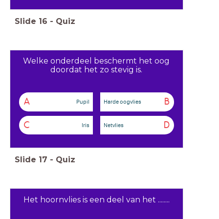
Slide
16
-
Quiz
Welke onderdeel beschermt het oog
doordat het zo stevig is.
A
B
Pupil
Harde oogvlies
C
D
Iris
Netvlies
Slide
17
-
Quiz
Het hoornvlies is een deel van het ........