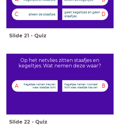
geen kegeltjes en geen
C
D
alleen de staafjes
staafjes
Slide
21
-
Quiz
Op het netvlies zitten staafjes en
kegeltjes. Wat nemen deze waar?
Kegeltjes nemen kleuren
Kegeltjes nemen 'normaal'
A
B
waar, staafjes licht
licht waar, staafjes kleuren
Slide
22
-
Quiz