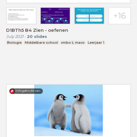
D1BTh5 B4 Zien - oefenen
July 2021
-
20
slides
Biologie
Middelbare school
vmbo t, mavo
Leerjaar 1