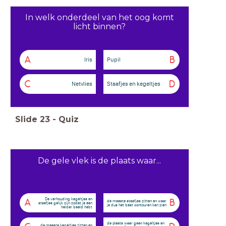
In welk onderdeel van het oog komt
licht binnen?
A
B
Iris
Pupil
C
D
Netvlies
Staafjes en kegeltjes
Slide
23
-
Quiz
De gele vlek is de plaats waar...
De verhouding kegeltjes en
A
B
de meeste staafjes zitten en waar
staafjes gelijk zijn zodat je een
je dus het best contouren kan zien
helder beeld hebt
de plaats waar geen kegeltjes en
de meeste kegeltjes zitten en