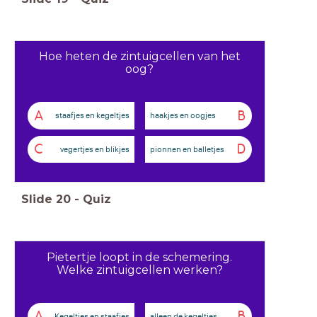
Hoe heten de zintuigcellen van het
oog?
A
B
staafjes en kegeltjes
haakjes en oogjes
C
D
vegertjes en blikjes
pionnen en balletjes
Slide
20
-
Quiz
Pietertje loopt in de schemering.
Welke zintuigcellen werken?
A
B
Kegeltjes en staafjes
alleen de kegeltjes