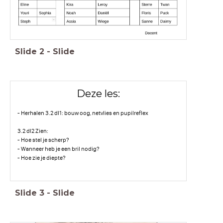
Slide
2
-
Slide
Deze les:
- Herhalen 3.2 dl1: bouw oog, netvlies en pupilreflex
3.2 dl2 Zien:
- Hoe stel je scherp?
- Wanneer heb je een bril nodig?
- Hoe zie je diepte?
Slide
3
-
Slide