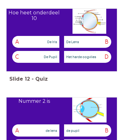
Hoe heet onderdeel
10
A
B
De Iris
De Lens
C
D
De Pupil
Het harde oogvlies
Slide
12
-
Quiz
Nummer 2 is
A
B
de lens
de pupil