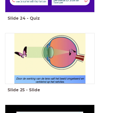
C
D
geen staafjes zijn, je ziet dan
waar je dus het best kleur kan zien
vooral geel
Slide
24
-
Quiz
Slide
25
-
Slide