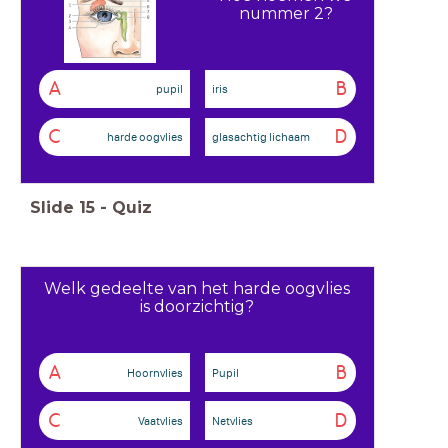
nummer 2?
A
B
pupil
iris
C
D
harde oogvlies
glasachtig lichaam
Slide
15
-
Quiz
Welk gedeelte van het harde oogvlies
is doorzichtig?
A
B
Hoornvlies
Pupil
C
D
Vaatvlies
Netvlies