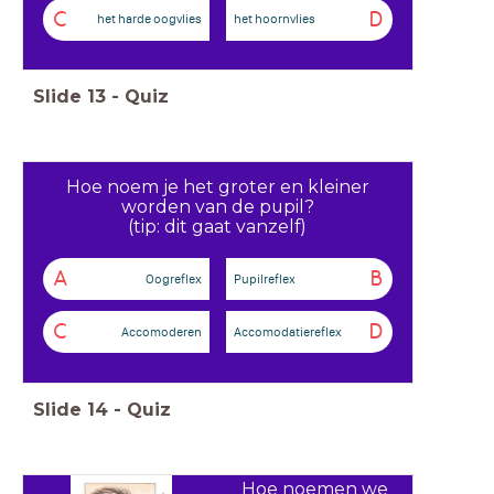
C
D
het harde oogvlies
het hoornvlies
Slide
13
-
Quiz
Hoe noem je het groter en kleiner
worden van de pupil?
(tip: dit gaat vanzelf)
A
B
Oogreflex
Pupilreflex
C
D
Accomoderen
Accomodatiereflex
Slide
14
-
Quiz
Hoe noemen we