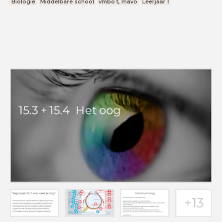
Biologie
Middelbare school
vmbo t, mavo
Leerjaar 1