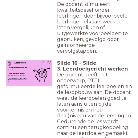
De docent stimuleert
kwaliteitsbesef onder
leerlingen door bijvoorbeeld
leerlingen elkaars werk te
laten vergelijken of
uitgewerkte voorbeelden te
gebruiken, gevolgd door
geïnformeerde
vervolgstappen.
Slide
16
-
Slide
Leerdoelen
3. Leerdoelgericht werken
1. Ik ken de kernwoorden van een beer
op de weg
De docent geeft het
2. Ik weet wanneer ik de woorden 'ik,
je/jij, hij en zij (mv) kan gebruiken
onderwerp, RTTI
3. Ik kan de woorden 'ik, je/jij, hij en zij
(mv) invullen op de goede plek in de
zin.
geformuleerde leerdoelen en
de lesopbouw aan. De docent
weet de leerdoelen goed te
laten aansluiten bij de
voorkennis en het
(taal)niveau van de leerlingen.
Gedurende de les wordt
continu een terugkoppeling
naar de leerdoelen gemaakt