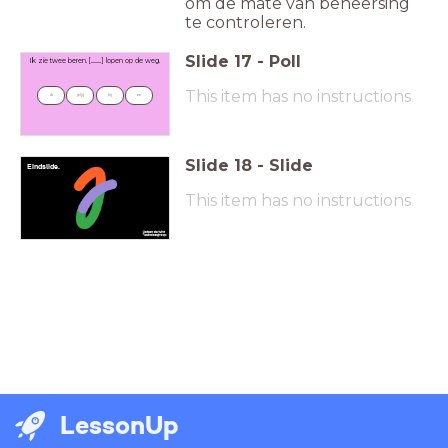
om de mate van beheersing
te controleren.
Slide
17
-
Poll
Ik zie twee beren. [..........] lopen op de weg.
This item has no instructions
ik
je/jij
hij
ze
Slide
18
-
Slide
Eindslide.
This item has no instructions
LessonUp