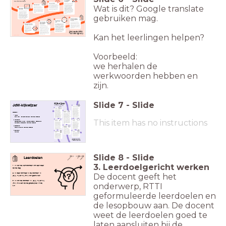
Wat is dit? Google translate
gebruiken mag.
Kan het leerlingen helpen?
Voorbeeld:
we herhalen de
werkwoorden hebben en
zijn.
Slide
7
-
Slide
JdW-kijkwijzer
Lesopbouw:
Vooraf:
Startklaar, Voorkennis activeren, Formatief Handelen
This item has no instructions
Instructie:
Leerdoelgericht werken, Inclusieve didactiek, Concrete en
herkenbare voorbeelden, Formatief Handelen
Toepassing:
Actieve verwerking, Formatief handelen
Evaluatie:
Afsluiting
Slide
8
-
Slide
Leerdoelen
3. Leerdoelgericht werken
1. Ik ken de kernwoorden van een beer
op de weg
2. Ik weet wanneer ik de woorden 'ik,
De docent geeft het
je/jij, hij en zij (mv) kan gebruiken
3. Ik kan de woorden 'ik, je/jij, hij en zij
onderwerp, RTTI
(mv) invullen op de goede plek in de
zin.
geformuleerde leerdoelen en
de lesopbouw aan. De docent
weet de leerdoelen goed te
laten aansluiten bij de