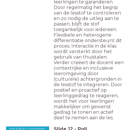
leerlingen te garanderen.
Door regelmatig het begrip
van de lesstof te controleren
en zo nodig de uitleg aan te
passen, blijft de stof
toegankelijk voor iedereen.
Flexibele en heterogene
differentiatie ondersteunt dit
proces. Interactie in de klas
wordt versterkt door het
gebruik van thuistalen.
Verder creëert de docent een
contextrijke en inclusieve
leeromgeving door
(culturele) achtergronden in
de lesstof te integreren. Door
positief en proactief op
leerlinggedrag te reageren,
wordt het voor leerlingen
makkelijker om gewenst
gedrag te tonen en actief
deel te nemen aan de les.
Slide
12
-
Poll
Ik kan 'ik, je/jij, hij en ze' goed gebruiken.