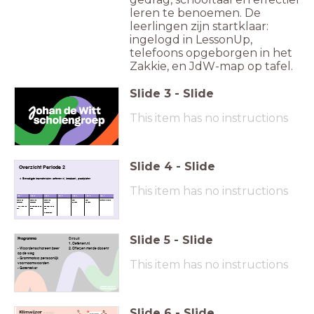
leren te benoemen. De
leerlingen zijn startklaar:
ingelogd in LessonUp,
telefoons opgeborgen in het
Zakkie, en JdW-map op tafel.
Slide
3
-
Slide
This item has no instructions
Slide
4
-
Slide
Overzicht Periode 2
Benodigde lesmaterialen: oefenen.nl, leesboek, praatplaten
This item has no instructions
Week 1
Week 2
Week 3
Week 4
Week 5
Week 6
Week 7
Thema de
Thema de
Thema de
...
boek
boek
voorjaars-vakantie
seizoenen:
seizoenen:
seizoenen:
de baan
de baan
Mowie vangt de
de schilpad en de
Een beer op de
zon
haas.
weg
+ schaatsen!
Slide
5
-
Slide
Programma
Circuit:
1. Oefenen.nl
- Woordenschat een beer
2. Of lezen met de docent
op de weg
- Grammatica: persoonlijk
This item has no instructions
voornaamwoorden
- Gatentekst
Slide
6
-
Slide