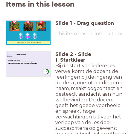
Items in this lesson
Slide
1
-
Drag question
This item has no instructions
Luister naar de tekst. Wie praat er?
Slide
2
-
Slide
Startklaar
1. Startklaar
Op je plek zitten
Telefoon in het
Zakkie
Jas over de stoel, oortjes in de tas, tas op de grond
Bij de start van iedere les
Schoolspullen op tafel: Boek, Chromebook, JdW-map, etui
verwelkomt de docent de
timer
3:00
leerlingen bij de ingang van
de deur, noemt leerlingen bij
naam, maakt oogcontact en
besteedt aandacht aan hun
welbevinden. De docent
geeft het goede voorbeeld
en spreekt hoge
verwachtingen uit voor het
verloop van de les door
succescriteria op gewenst
gedrag, schooltaal en effectief