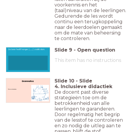
voorkennis en het
(taal)niveau van de leerlingen.
Gedurende de les wordt
continu een terugkoppeling
naar de leerdoelen gemaakt
om de mate van beheersing
te controleren.
Slide
9
-
Open question
De beer heeft honger. [...........] zoekt eten.
This item has no instructions
Slide
10
-
Slide
Grammatica
4. Inclusieve didactiek
Pak je wisbordjes
De docent past diverse
strategieën toe om de
betrokkenheid van alle
leerlingen te garanderen.
Door regelmatig het begrip
van de lesstof te controleren
en zo nodig de uitleg aan te
passen, blijft de stof