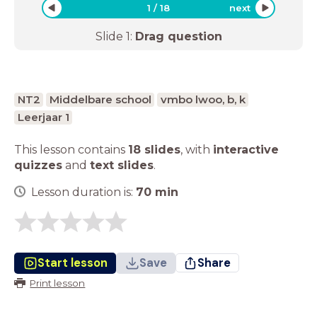
1
/
18
next
Slide
1
:
Drag question
NT2
Middelbare school
vmbo lwoo, b, k
Leerjaar 1
This lesson contains
18 slides
,
with
interactive
quizzes
and
text slides
.
Lesson duration is:
70
min
Start lesson
Save
Share
Print lesson