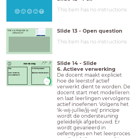
This item has no instructions
😒
🙁
😐
🙂
😃
Slide
13
-
Open question
Wat is je inlogcode op
oefenen.nl?
This item has no instructions
Slide
14
-
Slide
Aan de slag
6. Actieve verwerking
Klas
In kleine groepen:
werk verder op
Spreken met de docent.
De docent maakt expliciet
www.oefenen.nl
hoe de leerstof actief
timer
10:00
verwerkt dient te worden. De
docent start met modelleren
en laat leerlingen vervolgens
actief inoefenen. Volgens het
'ik-wij-jullie/jij-wij' principe
wordt de ondersteuning
geleidelijk afgebouwd. Er
wordt gevarieerd in
oefentypes en het leerproces