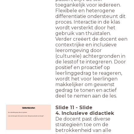
toegankelijk voor iedereen.
Flexibele en heterogene
differentiatie ondersteunt dit
proces. Interactie in de klas
wordt versterkt door het
gebruik van thuistalen.
Verder creëert de docent een
contextrijke en inclusieve
leeromgeving door
(culturele) achtergronden in
de lesstof te integreren. Door
positief en proactief op
leerlinggedrag te reageren,
wordt het voor leerlingen
makkelijker om gewenst
gedrag te tonen en actief
deel te nemen aan de les.
Slide
11
-
Slide
Gatenteksten
4. Inclusieve didactiek
Ga in dezelfde groep zitten als gisteren.
Lees de tekst goed. Kijk naar de zinnen. Wat past op de plek van het gat?
De docent past diverse
strategieën toe om de
betrokkenheid van alle