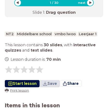
1
/
30
next
Slide
1
:
Drag question
NT2
Middelbare school
vmbo lwoo
Leerjaar 1
This lesson contains
30 slides
,
with
interactive
quizzes
and
text slides
.
Lesson duration is:
70
min
Start lesson
Save
Share
Print lesson
Items in this lesson