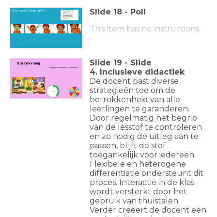
Slide
18
-
Poll
Hoe voelt Omar zich?
This item has no instructions
Slide
19
-
Slide
Spreekvraag
1. Durf jij met vreemden te voetballen?
4. Inclusieve didactiek
De docent past diverse
strategieën toe om de
timer
2:00
betrokkenheid van alle
leerlingen te garanderen.
Door regelmatig het begrip
van de lesstof te controleren
en zo nodig de uitleg aan te
passen, blijft de stof
toegankelijk voor iedereen.
Flexibele en heterogene
differentiatie ondersteunt dit
proces. Interactie in de klas
wordt versterkt door het
gebruik van thuistalen.
Verder creëert de docent een