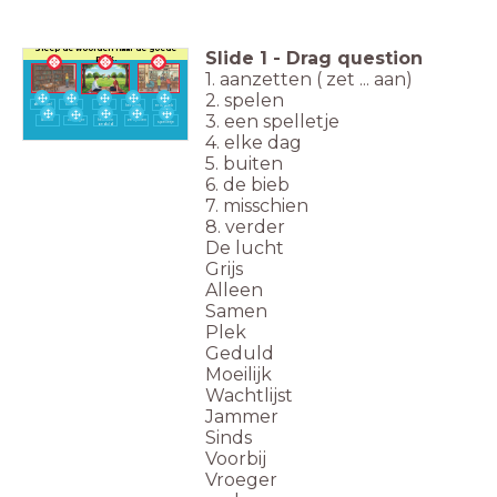
Sleep de woorden naar de goede
Slide
1
-
Drag question
plek.
1. aanzetten ( zet ... aan)
2. spelen
de winkel
samen
alleen
het park
er is plek
3. een spelletje
ze
een
buiten
vroeger
hebben
ze spelen
spelletje
geduld
4. elke dag
5. buiten
6. de bieb
7. misschien
8. verder
De lucht
Grijs
Alleen
Samen
Plek
Geduld
Moeilijk
Wachtlijst
Jammer
Sinds
Voorbij
Vroeger