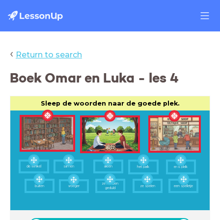
‹
Return to search
Boek Omar en Luka - les 4
Sleep de woorden naar de goede plek.
de winkel
samen
alleen
het park
er is plek
ze hebben
buiten
vroeger
ze spelen
een spelletje
geduld