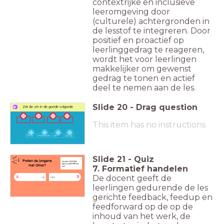
contextrijke en inclusieve
leeromgeving door
(culturele) achtergronden in
de lesstof te integreren. Door
positief en proactief op
leerlinggedrag te reageren,
wordt het voor leerlingen
makkelijker om gewenst
gedrag te tonen en actief
deel te nemen aan de les.
Slide
20
-
Drag question
Zet de zin in de goede volgorde
This item has no instructions
Omar
meedoen
wil
graag
Slide
21
-
Quiz
Praten de jongens
met Omar?
7. Formatief handelen
De docent geeft de
A
B
ja
nee
leerlingen gedurende de les
gerichte feedback, feedup en
feedforward op de op de
inhoud van het werk, de