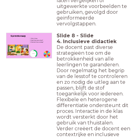
laten vergelijken of
uitgewerkte voorbeelden te
gebruiken, gevolgd door
geïnformeerde
vervolgstappen.
Slide
8
-
Slide
Spreekvraag
1. Wie is Omar,
4. Inclusieve didactiek
2. Gaat Omar naar school?
3. Wat doet Omar overdag?
De docent past diverse
strategieën toe om de
timer
2:00
betrokkenheid van alle
leerlingen te garanderen.
Door regelmatig het begrip
van de lesstof te controleren
en zo nodig de uitleg aan te
passen, blijft de stof
toegankelijk voor iedereen.
Flexibele en heterogene
differentiatie ondersteunt dit
proces. Interactie in de klas
wordt versterkt door het
gebruik van thuistalen.
Verder creëert de docent een
contextrijke en inclusieve