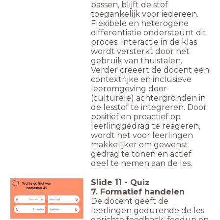
passen, blijft de stof
toegankelijk voor iedereen.
Flexibele en heterogene
differentiatie ondersteunt dit
proces. Interactie in de klas
wordt versterkt door het
gebruik van thuistalen.
Verder creëert de docent een
contextrijke en inclusieve
leeromgeving door
(culturele) achtergronden in
de lesstof te integreren. Door
positief en proactief op
leerlinggedrag te reageren,
wordt het voor leerlingen
makkelijker om gewenst
gedrag te tonen en actief
deel te nemen aan de les.
Slide
11
-
Quiz
Wat is de titel van
hoofdstuk 4?
7. Formatief handelen
De docent geeft de
A
B
Omar en Luka
Wachtlijst
leerlingen gedurende de les
C
D
Zaterdag
Spelletje
gerichte feedback, feedup en