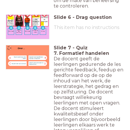
om de mate van beheersing
te controleren.
Slide
6
-
Drag question
de
de
het
de
hoofd-
de titel
bladzijde
hoofdstuk
schrijver
persoon
This item has no instructions
Anne van
Omar &
23 totaal
53 totaal
Omar
der
Luka
Moolen
Slide
7
-
Quiz
Omar ...
7. Formatief handelen
De docent geeft de
Gaat vaak naar de
Speelt veel spelletjes
A
B
bieb
op zijn computer
leerlingen gedurende de les
Heeft veel vrienden in
C
D
Houdt niet van school
Nederland
gerichte feedback, feedup en
feedforward op de op de
inhoud van het werk, de
leerstrategie, het gedrag en
op zelfsturing. De docent
bevraagt willekeurig
leerlingen met open vragen.
De docent stimuleert
kwaliteitsbesef onder
leerlingen door bijvoorbeeld
leerlingen elkaars werk te