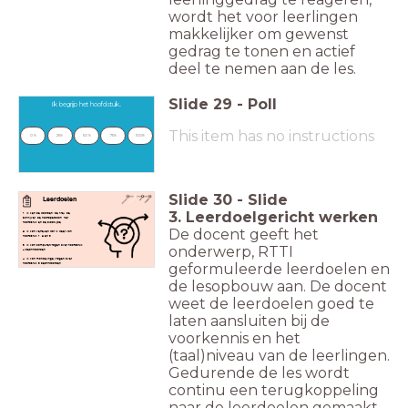
wordt het voor leerlingen
makkelijker om gewenst
gedrag te tonen en actief
deel te nemen aan de les.
Slide
29
-
Poll
Ik begrijp het hoofdstuk..
This item has no instructions
0 %
25%
50 %
75%
100%
Slide
30
-
Slide
Leerdoelen
3. Leerdoelgericht werken
1. Ik ken de woorden: de titel, de
schrijver, de hoofdpersoon, het
hoofdstuk en de bladzijde.
De docent geeft het
2. Ik kan vertellen wat ik weet van
hoofdstuk 1, 2 en 3
onderwerp, RTTI
3. Ik kan computervragen over hoofdstuk
4 beantwoorden.
4. Ik kan mondelinge vragen over
geformuleerde leerdoelen en
hoofdstuk 3 beantwoorden.
de lesopbouw aan. De docent
weet de leerdoelen goed te
laten aansluiten bij de
voorkennis en het
(taal)niveau van de leerlingen.
Gedurende de les wordt
continu een terugkoppeling
naar de leerdoelen gemaakt