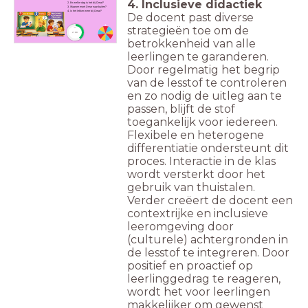
4. Inclusieve didactiek
2. En welke dag is het bij Omar?
3. Waarom moet Omar naar buiten?
4. Is het lekker weer bij Omar?
De docent past diverse
strategieën toe om de
timer
2:00
betrokkenheid van alle
leerlingen te garanderen.
Door regelmatig het begrip
van de lesstof te controleren
en zo nodig de uitleg aan te
passen, blijft de stof
toegankelijk voor iedereen.
Flexibele en heterogene
differentiatie ondersteunt dit
proces. Interactie in de klas
wordt versterkt door het
gebruik van thuistalen.
Verder creëert de docent een
contextrijke en inclusieve
leeromgeving door
(culturele) achtergronden in
de lesstof te integreren. Door
positief en proactief op
leerlinggedrag te reageren,
wordt het voor leerlingen
makkelijker om gewenst