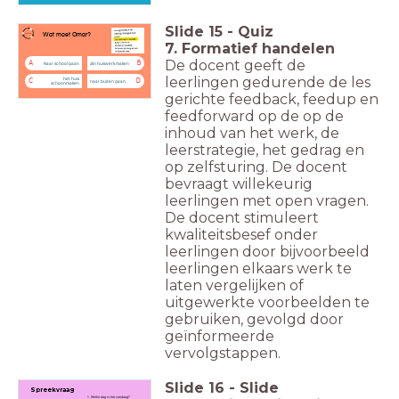
Slide
15
-
Quiz
Wat moet Omar?
7. Formatief handelen
De docent geeft de
A
B
Naar school gaan
zijn huiswerk maken
leerlingen gedurende de les
het huis
C
D
naar buiten gaan.
schoonmaken
gerichte feedback, feedup en
feedforward op de op de
inhoud van het werk, de
leerstrategie, het gedrag en
op zelfsturing. De docent
bevraagt willekeurig
leerlingen met open vragen.
De docent stimuleert
kwaliteitsbesef onder
leerlingen door bijvoorbeeld
leerlingen elkaars werk te
laten vergelijken of
uitgewerkte voorbeelden te
gebruiken, gevolgd door
geïnformeerde
vervolgstappen.
Slide
16
-
Slide
Spreekvraag
1. Welke dag is het vandaag?