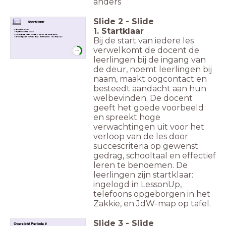
anders
Slide
2
-
Slide
Startklaar
1. Startklaar
Op je plek zitten
Telefoon in het
Zakkie
Jas over de stoel, oortjes in de tas, tas op de grond
Bij de start van iedere les
Schoolspullen op tafel: Boek, Chromebook, JdW-map, etui
verwelkomt de docent de
timer
3:00
leerlingen bij de ingang van
de deur, noemt leerlingen bij
naam, maakt oogcontact en
besteedt aandacht aan hun
welbevinden. De docent
geeft het goede voorbeeld
en spreekt hoge
verwachtingen uit voor het
verloop van de les door
succescriteria op gewenst
gedrag, schooltaal en effectief
leren te benoemen. De
leerlingen zijn startklaar:
ingelogd in LessonUp,
telefoons opgeborgen in het
Zakkie, en JdW-map op tafel.
Slide
3
-
Slide
Overzicht Periode #