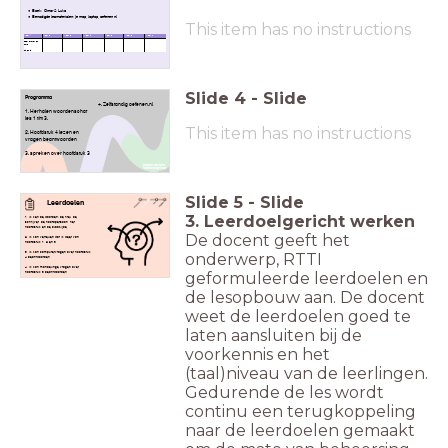
Boek: Omar & Luka
Benodigde lesmaterialen: je map, laptop, oefenen.nl
This item has no instructions
Week 1
Week 2
Week 3
Week 4
Week 5
Week 6
Week 7
boek Omar en
Luka
H4 en 5
Slide
4
-
Slide
Programma
+. Zelfstandig oefenen.nl
1. Herhalen woordenschat
les 1 t/m 3.
This item has no instructions
2. Hoofdstuk 4 lezen en
vragen beantwoorden
3. spreken over hoofdstuk 3
Slide
5
-
Slide
Leerdoelen
3. Leerdoelgericht werken
1. Ik ken de woorden: de titel, de
schrijver, de hoofdpersoon, het
hoofdstuk en de bladzijde.
De docent geeft het
2. Ik kan vertellen wat ik weet van
hoofdstuk 1, 2 en 3
onderwerp, RTTI
3. Ik kan computervragen over hoofdstuk
4 beantwoorden.
4. Ik kan mondelinge vragen over
geformuleerde leerdoelen en
hoofdstuk 3 beantwoorden.
de lesopbouw aan. De docent
weet de leerdoelen goed te
laten aansluiten bij de
voorkennis en het
(taal)niveau van de leerlingen.
Gedurende de les wordt
continu een terugkoppeling
naar de leerdoelen gemaakt