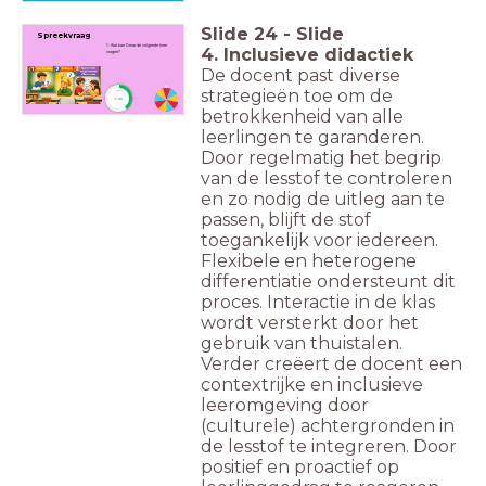
Slide
24
-
Slide
Spreekvraag
1. Wat kan Omar de volgende keer
4. Inclusieve didactiek
vragen?
De docent past diverse
strategieën toe om de
timer
2:00
betrokkenheid van alle
leerlingen te garanderen.
Door regelmatig het begrip
van de lesstof te controleren
en zo nodig de uitleg aan te
passen, blijft de stof
toegankelijk voor iedereen.
Flexibele en heterogene
differentiatie ondersteunt dit
proces. Interactie in de klas
wordt versterkt door het
gebruik van thuistalen.
Verder creëert de docent een
contextrijke en inclusieve
leeromgeving door
(culturele) achtergronden in
de lesstof te integreren. Door
positief en proactief op