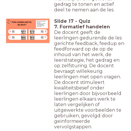
gedrag te tonen en actief
deel te nemen aan de les.
Slide
17
-
Quiz
Welk plaatje past bij
de tekst?
7. Formatief handelen
De docent geeft de
A
B
leerlingen gedurende de les
C
D
gerichte feedback, feedup en
feedforward op de op de
inhoud van het werk, de
leerstrategie, het gedrag en
op zelfsturing. De docent
bevraagt willekeurig
leerlingen met open vragen.
De docent stimuleert
kwaliteitsbesef onder
leerlingen door bijvoorbeeld
leerlingen elkaars werk te
laten vergelijken of
uitgewerkte voorbeelden te
gebruiken, gevolgd door
geïnformeerde
vervolgstappen.