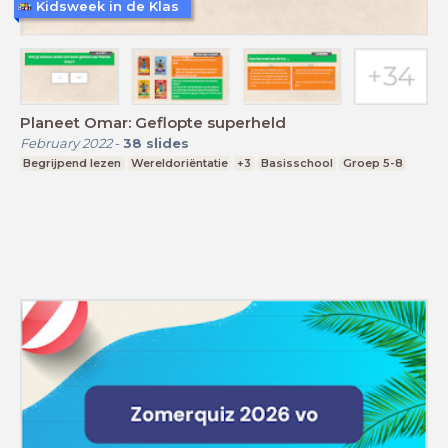
Kidsweek in de Klas
Planeet Omar: Geflopte superheld
February 2022
-
38
slides
Begrijpend lezen
Wereldoriëntatie
+3
Basisschool
Groep 5-8