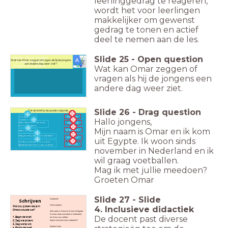
leerlinggedrag te reageren,
wordt het voor leerlingen
makkelijker om gewenst
gedrag te tonen en actief
deel te nemen aan de les.
Slide
25
-
Open question
Wat kan Omar zeggen
Wat kan Omar zeggen of vragen als hij de jongens
of vragen als hij de
een andere dag weer ziet?
Wat kan Omar zeggen of
jongens een andere
dag weer ziet?
vragen als hij de jongens een
andere dag weer ziet.
Slide
26
-
Drag question
Zet de brief op de goede volgorde.
het begin
Groetjes
Hallo jongens,
Omar
wie ben ik.
Mijn naam is Omar en ik
kom uit Egypte.
Mijn naam is Omar en ik kom
Wat doe ik?
Hallo jongens,
Mag ik met jullie mee voetballen?
Wat wil ik?
uit Egypte. Ik woon sinds
Sinds november woon ik in
het eind
Nederland en ik hou van voetbal.
november in Nederland en ik
wil graag voetballen.
Mag ik met jullie meedoen?
Groeten Omar
Slide
27
-
Slide
Voorbeeld:
Schrijven
Hallo jongens,
Wat zou jij doen als je in
4. Inclusieve didactiek
Omars situatie zat?
Mijn naam is Omar en ik kom uit Egypte.
Ik woon sinds november in Nederland
De docent past diverse
1. Begin de brief.
en ik hou van voetbal.
2. Zeg wie je bent.
Mag ik met jullie mee voetballen?
3. Zeg wat je wilt.
Groeten Omar
4. Eindig de brief.