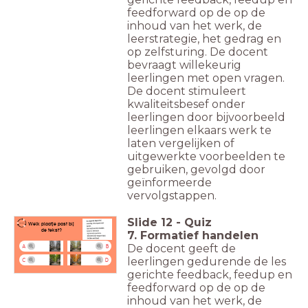
feedforward op de op de
inhoud van het werk, de
leerstrategie, het gedrag en
op zelfsturing. De docent
bevraagt willekeurig
leerlingen met open vragen.
De docent stimuleert
kwaliteitsbesef onder
leerlingen door bijvoorbeeld
leerlingen elkaars werk te
laten vergelijken of
uitgewerkte voorbeelden te
gebruiken, gevolgd door
geïnformeerde
vervolgstappen.
Slide
12
-
Quiz
Welk plaatje past bij
de tekst?
7. Formatief handelen
De docent geeft de
A
B
leerlingen gedurende de les
C
D
gerichte feedback, feedup en
feedforward op de op de
inhoud van het werk, de