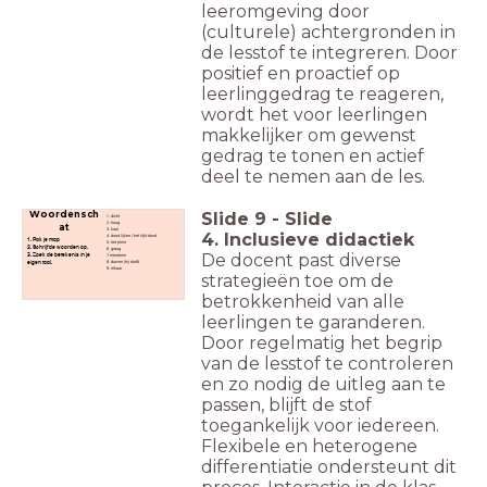
leeromgeving door
(culturele) achtergronden in
de lesstof te integreren. Door
positief en proactief op
leerlinggedrag te reageren,
wordt het voor leerlingen
makkelijker om gewenst
gedrag te tonen en actief
deel te nemen aan de les.
Slide
9
-
Slide
Woordensch
1. dicht
2. hoog
at
3. kaal
4. Inclusieve didactiek
4. dood lijken / het lijkt dood
1. Pak je map
5. het plein
2. Schrijf de woorden op.
6. graag
De docent past diverse
3. Zoek de betekenis in je
7. meedoen
eigen taal.
8. durven (hij durft)
9. elkaar
strategieën toe om de
betrokkenheid van alle
leerlingen te garanderen.
Door regelmatig het begrip
van de lesstof te controleren
en zo nodig de uitleg aan te
passen, blijft de stof
toegankelijk voor iedereen.
Flexibele en heterogene
differentiatie ondersteunt dit