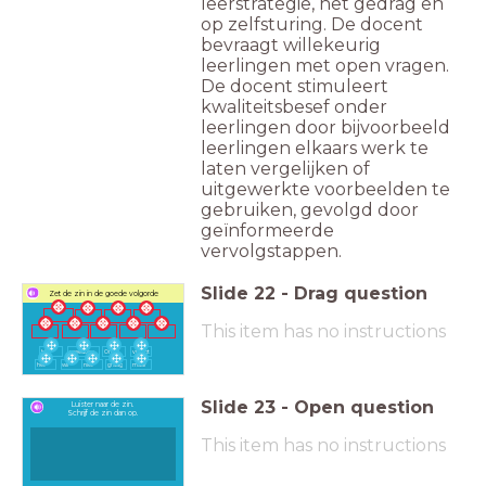
leerstrategie, het gedrag en
op zelfsturing. De docent
bevraagt willekeurig
leerlingen met open vragen.
De docent stimuleert
kwaliteitsbesef onder
leerlingen door bijvoorbeeld
leerlingen elkaars werk te
laten vergelijken of
uitgewerkte voorbeelden te
gebruiken, gevolgd door
geïnformeerde
vervolgstappen.
Slide
22
-
Drag question
Zet de zin in de goede volgorde
This item has no instructions
hij
meedoen
Omar
vraagt
het
wil
niet
graag
maar
Slide
23
-
Open question
Luister naar de zin.
Schrijf de zin dan op.
This item has no instructions