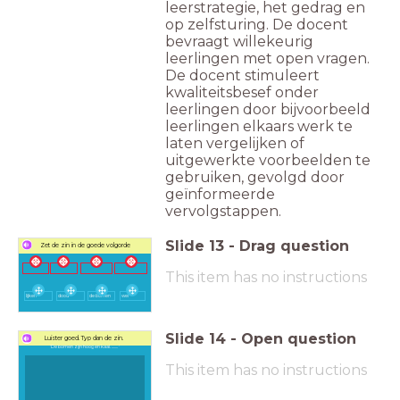
leerstrategie, het gedrag en
op zelfsturing. De docent
bevraagt willekeurig
leerlingen met open vragen.
De docent stimuleert
kwaliteitsbesef onder
leerlingen door bijvoorbeeld
leerlingen elkaars werk te
laten vergelijken of
uitgewerkte voorbeelden te
gebruiken, gevolgd door
geïnformeerde
vervolgstappen.
Slide
13
-
Drag question
Zet de zin in de goede volgorde
This item has no instructions
lijken
dood
de bomen
wel
Slide
14
-
Open question
Luister goed. Typ dan de zin.
'De bomen zijn hoog en kaal. ....... '
This item has no instructions