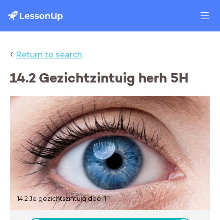
‹
Return to search
14.2 Gezichtzintuig herh 5H
14.2 Je gezichtszintuig deel 1