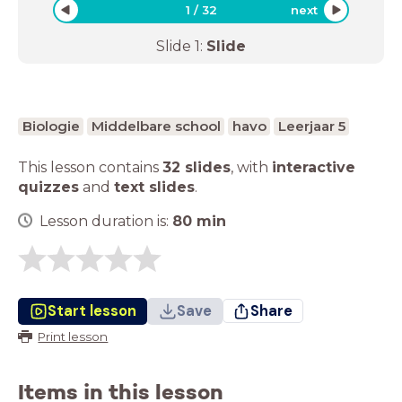
1
/
32
next
Slide
1
:
Slide
Biologie
Middelbare school
havo
Leerjaar 5
This lesson contains
32 slides
,
with
interactive
quizzes
and
text slides
.
Lesson duration is:
80
min
Start lesson
Save
Share
Print lesson
Items in this lesson