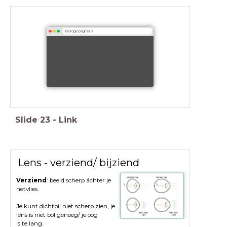
biologiepagina.nl
Slide
23
-
Link
Lens - verziend/ bijziend
Verziend
: beeld scherp áchter je
netvlies.
Je kunt dichtbij niet scherp zien, je
lens is niet bol genoeg/ je oog
is te lang.