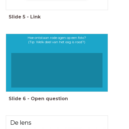
Slide
5
-
Link
Hoe ontstaan rode ogen op een foto?
(Tip: Welk deel van het oog is rood?)
Slide
6
-
Open question
De lens