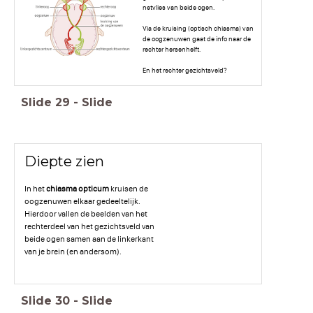
netvlies van beide ogen.
Via de kruising (optisch chiasma) van
de oogzenuwen gaat de info naar de
rechter hersenhelft.
En het rechter gezichtsveld?
Slide
29
-
Slide
Diepte zien
In het
chiasma opticum
kruisen de
oogzenuwen elkaar gedeeltelijk.
Hierdoor vallen de beelden van het
rechterdeel van het gezichtsveld van
beide ogen samen aan de linkerkant
van je brein (en andersom).
Slide
30
-
Slide