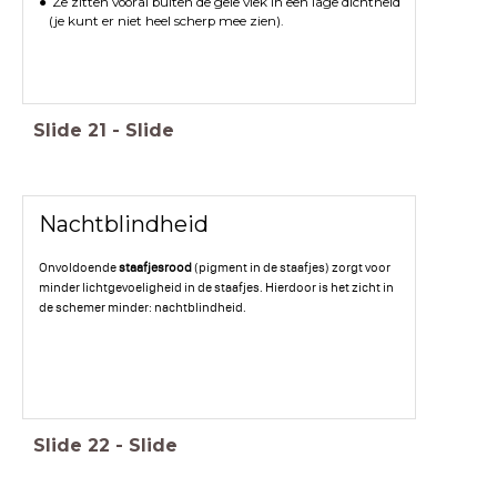
Ze zitten vooral buiten de gele vlek in een lage dichtheid
(je kunt er niet heel scherp mee zien).
Slide
21
-
Slide
Nachtblindheid
Onvoldoende
staafjesrood
(pigment in de staafjes) zorgt voor
minder lichtgevoeligheid in de staafjes. Hierdoor is het zicht in
de schemer minder: nachtblindheid.
Slide
22
-
Slide