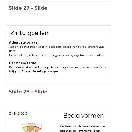
Slide
27
-
Slide
Zintuigcellen
Adequate prikkel:
Cellen op het netvlies zijn gespecialiseerd in het registreren van
licht.
Deze cellen zullen dus niet reageren op bijv. geluid of warmte.
Drempelwa
arde:
Er moet voldoende licht op de zintuigcel vallen om een reactie te
krijgen.
Alles-of-niets principe
.
Slide
28
-
Slide
BINAS 87C4
Beeld vormen
Het beeld van de linker kant van het
gezichtsveld komt rechts op het