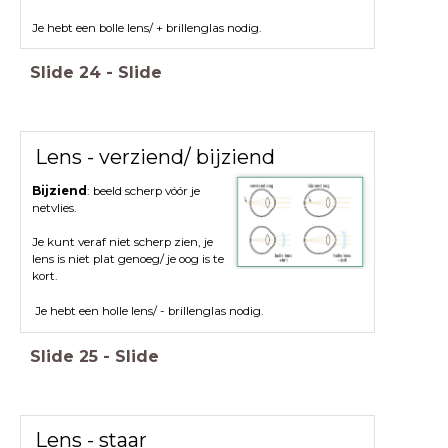
Je hebt een bolle lens/ + brillenglas nodig.
Slide
24
-
Slide
Lens - verziend/ bijziend
Bijziend
: beeld scherp vóór je
netvlies.
Je kunt veraf niet scherp zien, je
lens is niet plat genoeg/ je oog is te
kort.
Je hebt een holle lens/ - brillenglas nodig.
Slide
25
-
Slide
Lens - staar