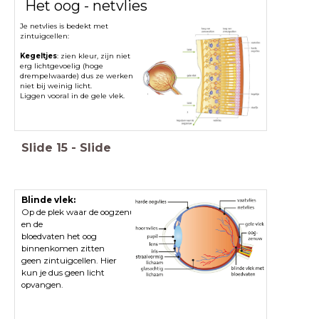
Het oog - netvlies
Je netvlies is bedekt met
zintuigcellen:
Kegeltjes
: zien kleur, zijn niet
erg lichtgevoelig (hoge
drempelwaarde) dus ze werken
niet bij weinig licht.
Liggen vooral in de gele vlek.
Slide
15
-
Slide
Blinde vlek:
Op de plek waar de oogzenuw
en de
bloedvaten het oog
binnenkomen zitten
geen zintuigcellen. Hier
kun je dus geen licht
opvangen.