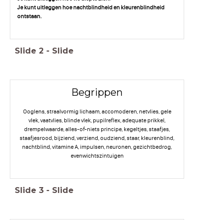
Je kunt uitleggen hoe nachtblindheid en kleurenblindheid
ontstaan.
Slide
2
-
Slide
Begrippen
Ooglens, straalvormig lichaam, accomoderen, netvlies, gele
vlek, vaatvlies, blinde vlek, pupilreflex, adequate prikkel,
drempelwaarde, alles-of-niets principe, kegeltjes, staafjes,
staafjesrood, bijziend, verziend, oudziend, staar, kleurenblind,
nachtblind, vitamine A, impulsen, neuronen, gezichtbedrog,
evenwichtszintuigen
Slide
3
-
Slide