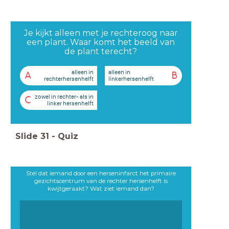
Je kijkt alleen met je rechteroog naar
een plant. Waar komt het beeld van
de plant terecht?
alleen in
alleen in
A
B
rechterhersenhelft
linkerhersenhelft
zowel in rechter- als in
C
linker hersenhelft
Slide
31
-
Quiz
Stel dat iemand door een herseninfarct het primaire
gezichtscentrum van de rechter hersenhelft is
kwijtgeraakt? Wat ziet iemand dan?