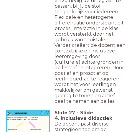
en zo nodig de uitleg aan te
passen, blijft de stof
toegankelijk voor iedereen.
Flexibele en heterogene
differentiatie ondersteunt dit
proces. Interactie in de klas
wordt versterkt door het
gebruik van thuistalen.
Verder creëert de docent een
contextrijke en inclusieve
leeromgeving door
(culturele) achtergronden in
de lesstof te integreren. Door
positief en proactief op
leerlinggedrag te reageren,
wordt het voor leerlingen
makkelijker om gewenst
gedrag te tonen en actief
deel te nemen aan de les.
Slide
27
-
Slide
werkwoorden
4. Inclusieve didactiek
Onregelmatige werkwoorden = geen regel
Regelmatige werkwoorden = met een regel
De docent past diverse
strategieën toe om de
1 medeklinker 2 medeklinkers