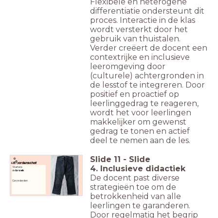
Flexibele en heterogene
differentiatie ondersteunt dit
proces. Interactie in de klas
wordt versterkt door het
gebruik van thuistalen.
Verder creëert de docent een
contextrijke en inclusieve
leeromgeving door
(culturele) achtergronden in
de lesstof te integreren. Door
positief en proactief op
leerlinggedrag te reageren,
wordt het voor leerlingen
makkelijker om gewenst
gedrag te tonen en actief
deel te nemen aan de les.
Slide
11
-
Slide
Woordenschat
4. Inclusieve didactiek
Starters:
de
broek
De docent past diverse
Gevorderden
strategieën toe om de
betrokkenheid van alle
leerlingen te garanderen.
Door regelmatig het begrip