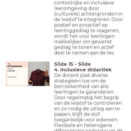
contextrijke en inclusieve
leeromgeving door
(culturele) achtergronden in
de lesstof te integreren. Door
positief en proactief op
leerlinggedrag te reageren,
wordt het voor leerlingen
makkelijker om gewenst
gedrag te tonen en actief
deel te nemen aan de les.
Slide
15
-
Slide
Woordenschat
4. Inclusieve didactiek
Starters:
de
blouse
De docent past diverse
Gevorderden
strategieën toe om de
betrokkenheid van alle
leerlingen te garanderen.
Door regelmatig het begrip
van de lesstof te controleren
en zo nodig de uitleg aan te
passen, blijft de stof
toegankelijk voor iedereen.
Flexibele en heterogene
differentiatie ondersteunt dit