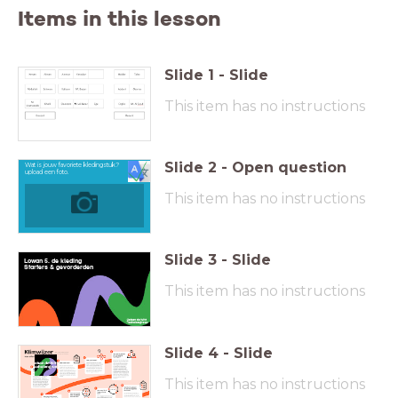
Items in this lesson
Slide
1
-
Slide
This item has no instructions
Slide
2
-
Open question
Wat is jouw favoriete kledingstuk?
upload een foto.
This item has no instructions
Slide
3
-
Slide
Lowan 5. de kleding
Starters & gevorderden
e
This item has no instructions
Slide
4
-
Slide
This item has no instructions