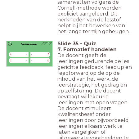
samenvatten volgens de
Cornell-methode worden
expliciet aangeleerd. Dit
herkneden van de lesstof
helpt bij het bewerken van
het lange termijn geheugen.
Slide
35
-
Quiz
Controle vragen
7. Formatief handelen
De docent geeft de
A
B
a.
b.
leerlingen gedurende de les
C
D
c.
d.
gerichte feedback, feedup en
feedforward op de op de
inhoud van het werk, de
leerstrategie, het gedrag en
op zelfsturing. De docent
bevraagt willekeurig
leerlingen met open vragen.
De docent stimuleert
kwaliteitsbesef onder
leerlingen door bijvoorbeeld
leerlingen elkaars werk te
laten vergelijken of
uitgewerkte voorbeelden te