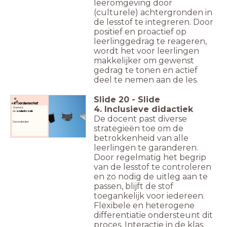
leeromgeving door
(culturele) achtergronden in
de lesstof te integreren. Door
positief en proactief op
leerlinggedrag te reageren,
wordt het voor leerlingen
makkelijker om gewenst
gedrag te tonen en actief
deel te nemen aan de les.
Slide
20
-
Slide
Woordenschat
4. Inclusieve didactiek
Starters:
de
onderbroek
De docent past diverse
Gevorderden
strategieën toe om de
betrokkenheid van alle
leerlingen te garanderen.
Door regelmatig het begrip
van de lesstof te controleren
en zo nodig de uitleg aan te
passen, blijft de stof
toegankelijk voor iedereen.
Flexibele en heterogene
differentiatie ondersteunt dit
proces. Interactie in de klas