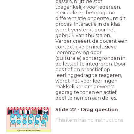
passen, blijft de stof
toegankelijk voor iedereen.
Flexibele en heterogene
differentiatie ondersteunt dit
proces. Interactie in de klas
wordt versterkt door het
gebruik van thuistalen.
Verder creëert de docent een
contextrijke en inclusieve
leeromgeving door
(culturele) achtergronden in
de lesstof te integreren. Door
positief en proactief op
leerlinggedrag te reageren,
wordt het voor leerlingen
makkelijker om gewenst
gedrag te tonen en actief
deel te nemen aan de les.
Slide
22
-
Drag question
de
de
het
het t-
de
This item has no instructions
de jurk
korte
onder-
hemd
shirt
blouse
broek
broek
de
de bh
de jas
de trui
de sok
de rok
broek
Combineer de tekst met de foto