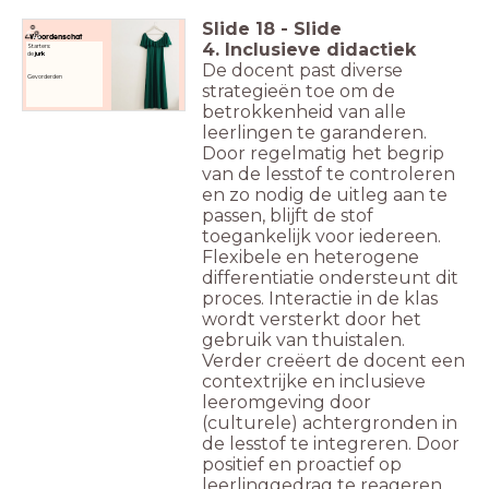
Slide
18
-
Slide
Woordenschat
4. Inclusieve didactiek
Starters:
de
jurk
De docent past diverse
Gevorderden
strategieën toe om de
betrokkenheid van alle
leerlingen te garanderen.
Door regelmatig het begrip
van de lesstof te controleren
en zo nodig de uitleg aan te
passen, blijft de stof
toegankelijk voor iedereen.
Flexibele en heterogene
differentiatie ondersteunt dit
proces. Interactie in de klas
wordt versterkt door het
gebruik van thuistalen.
Verder creëert de docent een
contextrijke en inclusieve
leeromgeving door
(culturele) achtergronden in
de lesstof te integreren. Door
positief en proactief op
leerlinggedrag te reageren,