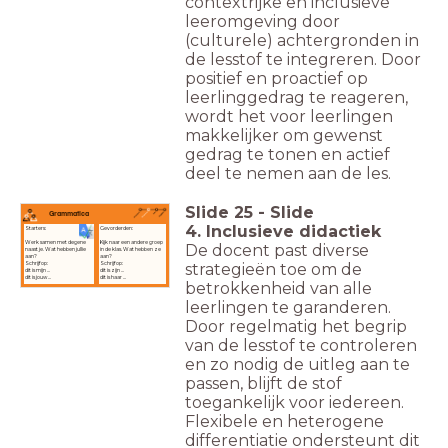
contextrijke en inclusieve
leeromgeving door
(culturele) achtergronden in
de lesstof te integreren. Door
positief en proactief op
leerlinggedrag te reageren,
wordt het voor leerlingen
makkelijker om gewenst
gedrag te tonen en actief
deel te nemen aan de les.
Slide
25
-
Slide
Grammatica
4. Inclusieve didactiek
Starters:
Gevorderden:
Werk samen met degene
Kijk naar een andere groep
De docent past diverse
naast je. Wat hebben jullie
in de klas. Wat hebben ze
aan?
aan?
Schrijf op:
Schrijf op:
strategieën toe om de
dit is mijn ...
dit is zijn ...
dit is jouw ...
dit is haar ...
betrokkenheid van alle
leerlingen te garanderen.
Door regelmatig het begrip
van de lesstof te controleren
en zo nodig de uitleg aan te
passen, blijft de stof
toegankelijk voor iedereen.
Flexibele en heterogene
differentiatie ondersteunt dit