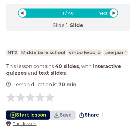
1
/
40
next
Slide
1
:
Slide
NT2
Middelbare school
vmbo lwoo, b
Leerjaar 1
This lesson contains
40 slides
,
with
interactive
quizzes
and
text slides
.
Lesson duration is:
70
min
Start lesson
Save
Share
Print lesson