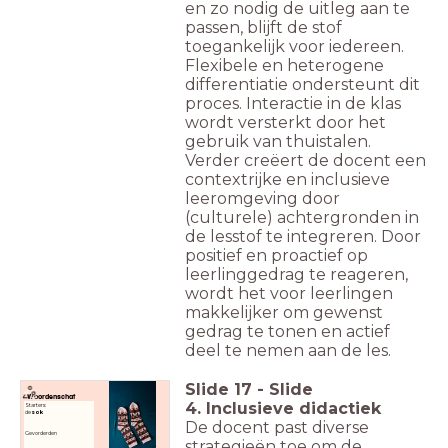
en zo nodig de uitleg aan te
passen, blijft de stof
toegankelijk voor iedereen.
Flexibele en heterogene
differentiatie ondersteunt dit
proces. Interactie in de klas
wordt versterkt door het
gebruik van thuistalen.
Verder creëert de docent een
contextrijke en inclusieve
leeromgeving door
(culturele) achtergronden in
de lesstof te integreren. Door
positief en proactief op
leerlinggedrag te reageren,
wordt het voor leerlingen
makkelijker om gewenst
gedrag te tonen en actief
deel te nemen aan de les.
Slide
17
-
Slide
Woordenschat
4. Inclusieve didactiek
Starters:
de
sok
De docent past diverse
Gevorderden
strategieën toe om de