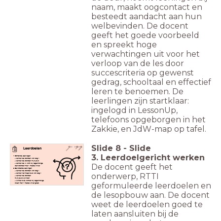
naam, maakt oogcontact en
besteedt aandacht aan hun
welbevinden. De docent
geeft het goede voorbeeld
en spreekt hoge
verwachtingen uit voor het
verloop van de les door
succescriteria op gewenst
gedrag, schooltaal en effectief
leren te benoemen. De
leerlingen zijn startklaar:
ingelogd in LessonUp,
telefoons opgeborgen in het
Zakkie, en JdW-map op tafel.
Slide
8
-
Slide
Leerdoelen
3. Leerdoelgericht werken
Startende leerlingen
- kennen de woorden van dag 1
- kennen de woorden mijn/jouw
- kennen de ik vorm bij regelmatige
De docent geeft het
werkwoorden met 1 medeklinker
Gevorderde leerlingen
- kennen de woorden van dag 1
onderwerp, RTTI
- kennen het meervoud van dag 1
- kennen de woorden
mijn/jouw/zijn/haar
- kunnen alle vormen bij regelmatige
geformuleerde leerdoelen en
ww-en met 1 medeklinker goed
schrijven
de lesopbouw aan. De docent
weet de leerdoelen goed te
laten aansluiten bij de