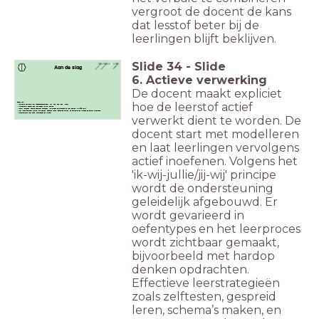
vergroot de docent de kans
dat lesstof beter bij de
leerlingen blijft beklijven.
Slide
34
-
Slide
Aan de slag
6. Actieve verwerking
De docent maakt expliciet
hoe de leerstof actief
Checklist:
Expliciete instructie voor toepassingsopdracht: wat, hoe, hoe lang, klaar?
Afwisseling in oefentypes (herkneden van de lesstof)
Eerst voordoen, daarna begeleidt inoefenen, vervolgens zelfstanding en weer samen (ik--wij-jij/jullie-wij)
Het leren zichtbaar maken (zelftesten, gespreid leren, schema’s maken, en samenvatten volgens de Cornell-methode )
Differentiëren waar nodig: heterogeen en flexibel.
verwerkt dient te worden. De
docent start met modelleren
en laat leerlingen vervolgens
actief inoefenen. Volgens het
'ik-wij-jullie/jij-wij' principe
wordt de ondersteuning
geleidelijk afgebouwd. Er
wordt gevarieerd in
oefentypes en het leerproces
wordt zichtbaar gemaakt,
bijvoorbeeld met hardop
denken opdrachten.
Effectieve leerstrategieën
zoals zelftesten, gespreid
leren, schema’s maken, en