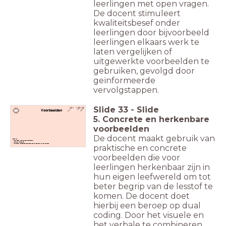
leerlingen met open vragen.
De docent stimuleert
kwaliteitsbesef onder
leerlingen door bijvoorbeeld
leerlingen elkaars werk te
laten vergelijken of
uitgewerkte voorbeelden te
gebruiken, gevolgd door
geïnformeerde
vervolgstappen.
Slide
33
-
Slide
Voorbeelden
5. Concrete en herkenbare
voorbeelden
De docent maakt gebruik van
Checklist:
Dual Coding (woord en beeld combineren)
Concrete voorbeelden
Herkenbare voorbeelden gerelateerd aan de leefwereld van de leerlingen
praktische en concrete
voorbeelden die voor
leerlingen herkenbaar zijn in
hun eigen leefwereld om tot
beter begrip van de lesstof te
komen. De docent doet
hierbij een beroep op dual
coding. Door het visuele en
het verbale te combineren