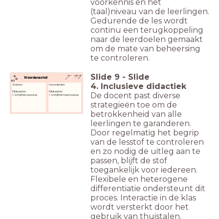
voorkennis en het
(taal)niveau van de leerlingen.
Gedurende de les wordt
continu een terugkoppeling
naar de leerdoelen gemaakt
om de mate van beheersing
te controleren.
Slide
9
-
Slide
Woordenschat
4. Inclusieve didactiek
Starters:
Gevorderden:
Flitskaarten
Flitskaarten
De docent past diverse
1. Schrijf het woord op
1. Schrijf het meervoud op
strategieën toe om de
betrokkenheid van alle
leerlingen te garanderen.
Door regelmatig het begrip
van de lesstof te controleren
en zo nodig de uitleg aan te
passen, blijft de stof
toegankelijk voor iedereen.
Flexibele en heterogene
differentiatie ondersteunt dit
proces. Interactie in de klas
wordt versterkt door het
gebruik van thuistalen.