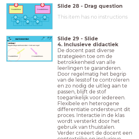
Slide
28
-
Drag question
1 medeklinker
2 medeklinkers
This item has no instructions
ko
p
en
re
nn
en
ma
k
en
ze
gg
en
le
r
en
pa
kk
en
lo
p
en
Slide
29
-
Slide
werkwoorden
4. Inclusieve didactiek
vandaag =
Regelmatige werkwoorden = met een regel
De docent past diverse
strategieën toe om de
1 medeklinker 2 medeklinkers
betrokkenheid van alle
leerlingen te garanderen.
Door regelmatig het begrip
van de lesstof te controleren
en zo nodig de uitleg aan te
passen, blijft de stof
toegankelijk voor iedereen.
Flexibele en heterogene
differentiatie ondersteunt dit
proces. Interactie in de klas
wordt versterkt door het
gebruik van thuistalen.
Verder creëert de docent een
contextrijke en inclusieve