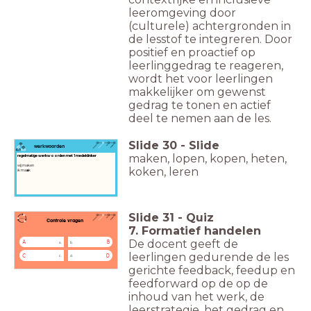
leeromgeving door
(culturele) achtergronden in
de lesstof te integreren. Door
positief en proactief op
leerlinggedrag te reageren,
wordt het voor leerlingen
makkelijker om gewenst
gedrag te tonen en actief
deel te nemen aan de les.
Slide
30
-
Slide
werkwoorden
maken, lopen, kopen, heten,
regelmatige werkwoorden met 1 medeklinker
wij maken
koken, leren
ik ma
a
k
Slide
31
-
Quiz
Controle vragen
7. Formatief handelen
De docent geeft de
A
B
a.
b.
leerlingen gedurende de les
C
D
c.
d.
gerichte feedback, feedup en
feedforward op de op de
inhoud van het werk, de
leerstrategie, het gedrag en