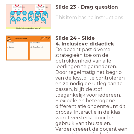
Slide
23
-
Drag question
meervoud&nbsp;
meervoud&nbsp;
<br>+en
<br>+s
de
de
het
het t-
de
This item has no instructions
de jurk
korte
onder-
hemd
shirt
blouse
broek
broek
de
de bh
de jas
de trui
de sok
de rok
broek
Eindigt het meervoud op -
en
of -
s
?
Slide
24
-
Slide
Grammatica
4. Inclusieve didactiek
Starters:
Gevorderden:
mijn/jouw
mijn/jouw/haar/zijn
De docent past diverse
strategieën toe om de
betrokkenheid van alle
leerlingen te garanderen.
Door regelmatig het begrip
van de lesstof te controleren
en zo nodig de uitleg aan te
passen, blijft de stof
toegankelijk voor iedereen.
Flexibele en heterogene
differentiatie ondersteunt dit
proces. Interactie in de klas
wordt versterkt door het
gebruik van thuistalen.
Verder creëert de docent een