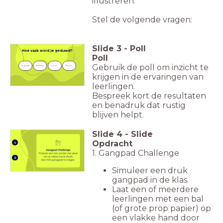
illustreren.
Stel de volgende vragen:
Slide
3
-
Poll
Hoe vaak word je geduwd?
Poll
Gebruik de poll om inzicht te
Dagelijks
Wekelijks
Soms
Nooit
krijgen in de ervaringen van
leerlingen.
Bespreek kort de resultaten
en benadruk dat rustig
blijven helpt.
Slide
4
-
Slide
Opdracht
1
1. Gangpad Challenge
2
Simuleer een druk
gangpad in de klas.
Laat een of meerdere
leerlingen met een bal
(of grote prop papier) op
een vlakke hand door