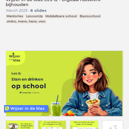
bijhouden
March 2025
-
6
slides
Mentorles
LessonUp
Middelbare school
Basisschool
vmbo, mavo, havo, vwo
Wijzer in de klas