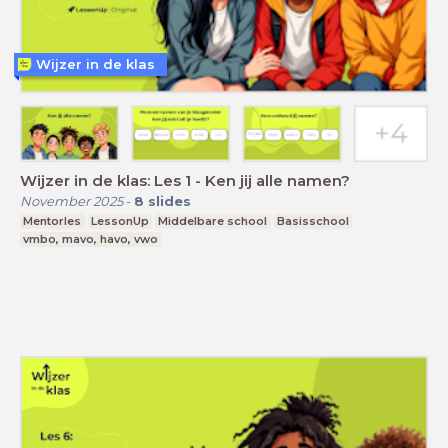
Wijzer in de klas
Wijzer in de klas: Les 1 - Ken jij alle namen?
November 2025
-
8
slides
Mentorles
LessonUp
Middelbare school
Basisschool
vmbo, mavo, havo, vwo