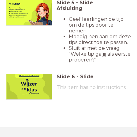
Slide
5
-
Slide
Afsluiting
Afsluiting
Tips voor handig
navigeren door de aula:
Kies rustige tijden
Gebruik alternatieve routes
Blijf rustig en zelfverzekerd
Geef leerlingen de tijd
Plan je eetplek vooraf
om de tips door te
nemen.
Moedig hen aan om deze
tips direct toe te passen.
Sluit af met de vraag:
"Welke tip ga jij als eerste
proberen?"
Link naar wijzer in de klas
Slide
6
-
Slide
Klik hier voor meer lessen van:
This item has no instructions