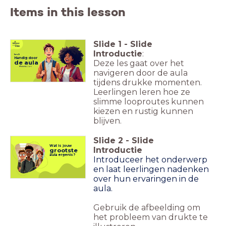
Items in this lesson
Slide
1
-
Slide
Introductie
:
Les 2:
Handig door
Deze les gaat over het
de aula
navigeren door de aula
tijdens drukke momenten.
e klas, aula, navigatie, drukte, looproutes,
actieve video, praktijkopdracht, poll,
sociale vaardigheden, onderwijs, klasactiviteit,
, evaluatie, lesplan, tips, gedrag, veiligheid,
ng, gangpad, classroom management,
, geduw
Leerlingen leren hoe ze
slimme looproutes kunnen
kiezen en rustig kunnen
blijven.
Slide
2
-
Slide
Wat is jouw
Introductie
grootste
aula ergenis?
Introduceer het onderwerp
en laat leerlingen nadenken
over hun ervaringen in de
aula.
Gebruik de afbeelding om
het probleem van drukte te