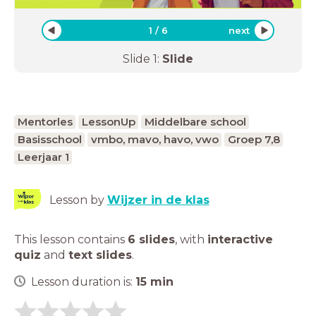
rvaringen, sociale vaardigheden, onderwijs,
atie, lesplan, tips, gedrag, veiligheid, ergernissen,
nt, onderwijsstrategieën, geduw
1
/
6
next
Slide
1
:
Slide
Mentorles
LessonUp
Middelbare school
Basisschool
vmbo, mavo, havo, vwo
Groep 7,8
Leerjaar 1
Lesson by
Wijzer in de klas
This lesson contains
6 slides
,
with
interactive
quiz
and
text slides
.
Lesson duration is:
15
min