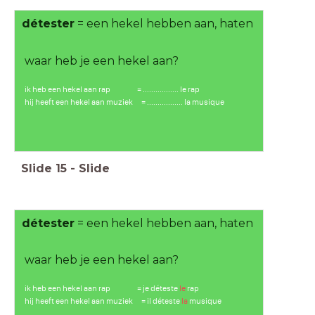
détester
= een hekel hebben aan, haten
waar heb je een hekel aan?
ik heb een hekel aan rap = ................. le rap
hij heeft een hekel aan muziek = ................. la musique
Slide
15
-
Slide
détester
= een hekel hebben aan, haten
waar heb je een hekel aan?
ik heb een hekel aan rap = je déteste
le
rap
hij heeft een hekel aan muziek = il déteste
la
musique