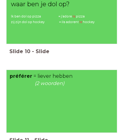
waar ben je dol op?
Ik ben dol op pizza = j'adore
la
pizza
zij zijn dol op hockey = ils adorent
le
hockey
Slide
10
-
Slide
préférer
= liever hebben
(2 woorden)