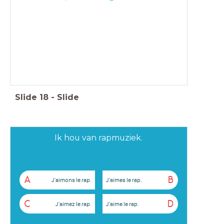
Slide
18
-
Slide
Ik hou van rapmuziek.
A
B
J'aimons le rap.
J'aimes le rap.
C
D
J'aimez le rap.
J'aime le rap.