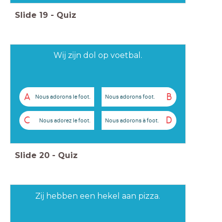
Slide
19
-
Quiz
Wij zijn dol op voetbal.
A
B
Nous adorons le foot.
Nous adorons foot.
C
D
Nous adorez le foot.
Nous adorons à foot.
Slide
20
-
Quiz
Zij hebben een hekel aan pizza.