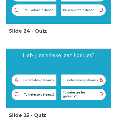
C
D
Paul adore la danse.
Paul adorez la danse.
Slide
24
-
Quiz
Heb jij een hekel aan koekjes?
A
B
Tu détestes gâteaux?
Tu déteste les gâteaux?
Tu détestes les
C
D
Tu déteste gâteaux?
gâteaux?
Slide
25
-
Quiz