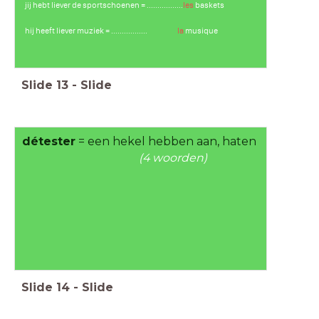
jij hebt liever de sportschoenen = .................
les
baskets
hij heeft liever muziek = .................
la
musique
Slide
13
-
Slide
détester
= een hekel hebben aan, haten
(4 woorden)
Slide
14
-
Slide