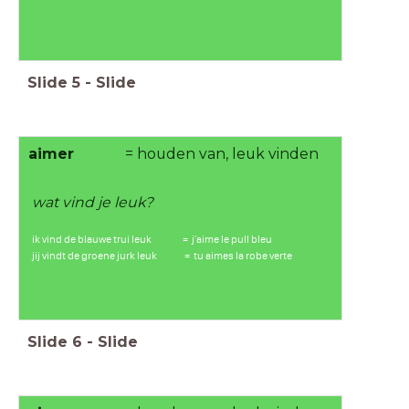
Slide
5
-
Slide
aimer
= houden van, leuk vinden
wat vind je leuk?
ik vind de blauwe trui leuk = j'aime le pull bleu
jij vindt de groene jurk leuk = tu aimes la robe verte
Slide
6
-
Slide