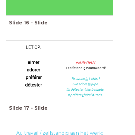
Slide
16
-
Slide
LET OP:
aimer
+ le /la / les/ l'
+ zelfstandig naamwoord!
adorer
préférer
Tu aimes
le
t-shirt?
détester
Elle adore
la
jupe.
Ils détestent
les
baskets.
Il préfère
l'
hôtel à Paris.
Slide
17
-
Slide
Au travail / zelfstandig aan het werk: