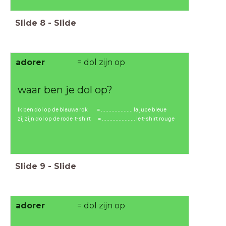
Slide
8
-
Slide
adorer
= dol zijn op
waar ben je dol op?
Ik ben dol op de blauwe rok = ..................... la jupe bleue
zij zijn dol op de rode t-shirt = ...................... le t-shirt rouge
Slide
9
-
Slide
adorer
= dol zijn op