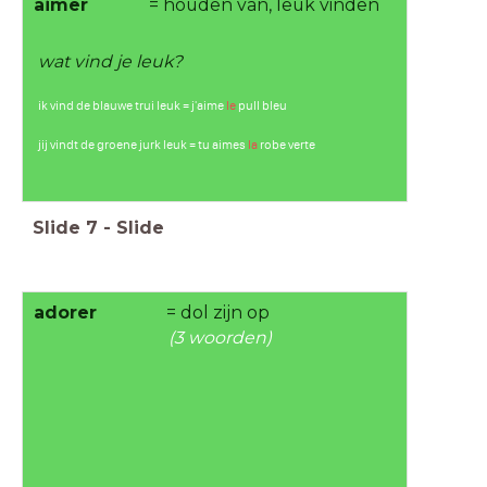
aimer
= houden van, leuk vinden
wat vind je leuk?
ik vind de blauwe trui leuk = j'aime
le
pull bleu
jij vindt de groene jurk leuk = tu aimes
la
robe verte
Slide
7
-
Slide
adorer
= dol zijn op
(3 woorden)