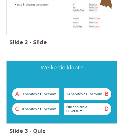
Slide
2
-
Slide
Welke zin klopt?
A
B
J'habites à Hilversum.
Tu habites à Hilversum.
Elle habites à
C
D
Il habites à Hilversum.
Hilversum.
Slide
3
-
Quiz