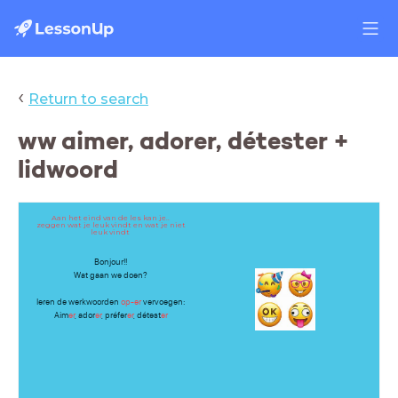
‹
Return to search
ww aimer, adorer, détester +
lidwoord
Aan het eind van de les kan je..
zeggen wat je leuk vindt en wat je niet
leuk vindt
Bonjour!!
Wat gaan we doen?
leren de werkwoorden
op-er
vervoegen:
Aim
er
, ador
er
, préfer
er
, détest
er