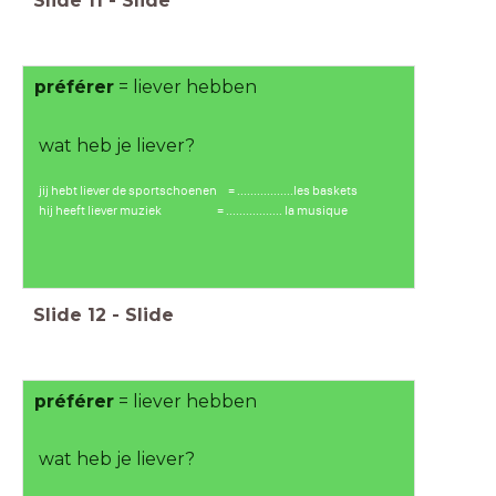
Slide
11
-
Slide
préférer
= liever hebben
wat heb je liever?
jij hebt liever de sportschoenen = .................les baskets
hij heeft liever muziek = ................. la musique
Slide
12
-
Slide
préférer
= liever hebben
wat heb je liever?