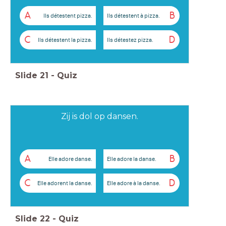
A
B
Ils détestent pizza.
Ils détestent à pizza.
C
D
Ils détestent la pizza.
Ils détestez pizza.
Slide
21
-
Quiz
Zij is dol op dansen.
A
B
Elle adore danse.
Elle adore la danse.
C
D
Elle adorent la danse.
Elle adore à la danse.
Slide
22
-
Quiz