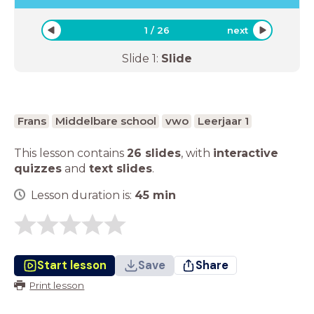
1
/
26
next
Slide
1
:
Slide
Frans
Middelbare school
vwo
Leerjaar 1
This lesson contains
26 slides
,
with
interactive
quizzes
and
text slides
.
Lesson duration is:
45
min
Start lesson
Save
Share
Print lesson