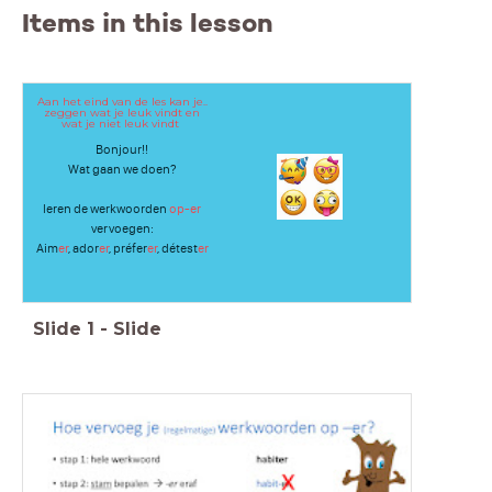
Items in this lesson
Aan het eind van de les kan je..
zeggen wat je leuk vindt en
wat je niet leuk vindt
Bonjour!!
Wat gaan we doen?
leren de werkwoorden
op-er
vervoegen:
Aim
er
, ador
er
, préfer
er
, détest
er
Slide
1
-
Slide