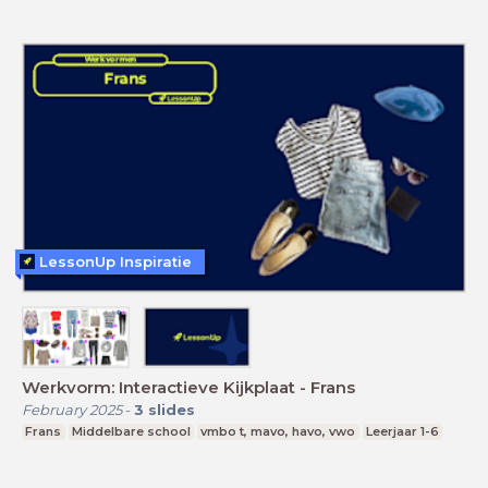
LessonUp Inspiratie
Werkvorm: Interactieve Kijkplaat - Frans
February 2025
-
3
slides
Frans
Middelbare school
vmbo t, mavo, havo, vwo
Leerjaar 1-6