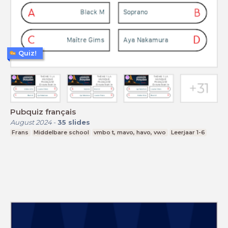
Quiz!
Pubquiz français
August 2024
-
35
slides
Frans
Middelbare school
vmbo t, mavo, havo, vwo
Leerjaar 1-6