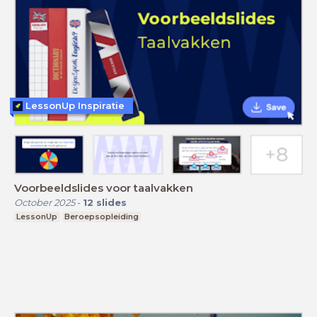
LessonUp Inspiratie
Voorbeeldslides voor taalvakken
October 2025
-
12
slides
LessonUp
Beroepsopleiding