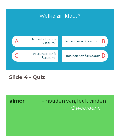
Welke zin klopt?
Nous habitez à
A
B
Ils habitez à Bussum.
Bussum.
Vous habitez à
C
D
Elles habitez à Bussum.
Bussum.
Slide
4
-
Quiz
aimer
= houden van, leuk vinden
(2 woorden!)