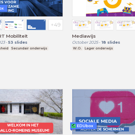
ox
RT Mobiliteit
Mediawijs
023
-
53
slides
October 2025
-
18
slides
sheid
Secundair onderwijs
W.O.
Lager onderwijs
EDUbox