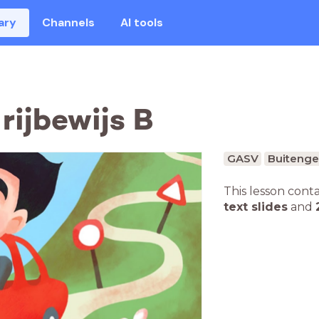
ary
Channels
AI tools
rijbewijs B
GASV
Buitenge
This lesson cont
text slides
and