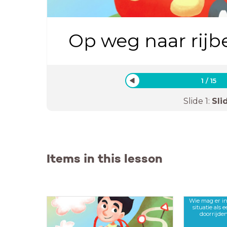
Op weg naar rijbew
1
/
15
Slide
1
:
Sli
Items in this lesson
Wie mag er i
situatie als e
doorrijde