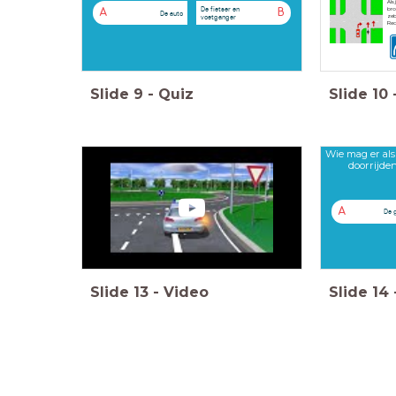
Als 
De fietser en
bro
A
B
De auto
voetganger
zeb
Rec
Slide
9
-
Quiz
Slide
10
Wie mag er als
doorrijde
A
De 
Slide
13
-
Video
Slide
14