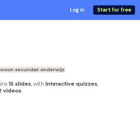
Log in
Start for free
woon secundair onderwijs
ains
15 slides
,
with
interactive quizzes
,
2 videos
.