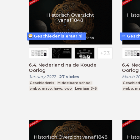
Geschiedenisleraar.nl
Gesch
6.4. Nederland na de Koude
6.4. Ne
Oorlog
Oorlog
January 2022
-
27
slides
March 2
Geschiedenis
Middelbare school
Geschied
vmbo, mavo, havo, vwo
Leerjaar 3-6
vmbo, ma