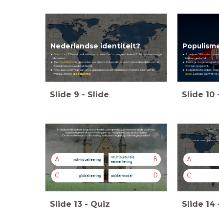
Nederlandse identiteit?
Populism
Wie is 'ons'
? En wat bedoelen 'onze cultuur' en 'onze geschiedenis'?
Het blijft een lastige
In de jaren '90
verliezen
me
discussie.
hadden gestemd.
De
wereld kleiner
is geworden: we zijn voortdurend in contact met andere delen van de
Deze grote groep gaat s
wereld, bijvoorbeeld via internet.
worden opgericht.
Ook lijken sommige van onze gebruiken op die van mensen in andere delen van de
Populistische leiders zeg
wereld. Dit heet:
globalisering
gelijk
’.
Lastig is dat wat het vo
Slide
9
-
Slide
Slide
10
Hieronder s
In Nederland bestaat de gewoonte dat werkgevers, werknemers en de overheid
1 Beatrix
regelmatig met elkaar overleggen op het gebied van de economie.
Onder welke naam is dit overleg in de jaren negentig bekend geworden?
4 
Welke twee gebeurtenis
multiculturele
A
B
A
individualisering
samenleving
C
D
C
globalisering
poldermodel
Slide
13
-
Quiz
Slide
14