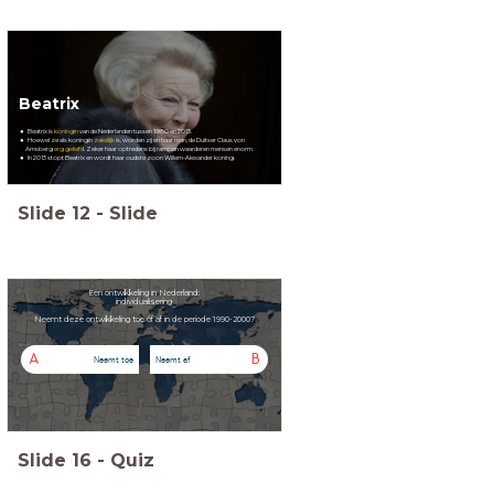
Beatrix
Beatrix is
koningin
van de Nederlanden tussen 1980 en 2013.
Hoewel ze als koningin
zakelijk
is, worden zij en haar man, de Duitser Claus von
Amsberg
erg geliefd
. Zeker haar optredens bij rampen waarderen mensen enorm.
In 2013 stopt Beatrix en wordt haar oudste zoon Willem-Alexander koning.
Slide
12
-
Slide
Een ontwikkeling in Nederland:
individualisering
Neemt deze ontwikkeling toe óf af in de periode 1990-2000?
A
B
Neemt toe
Neemt af
Slide
16
-
Quiz