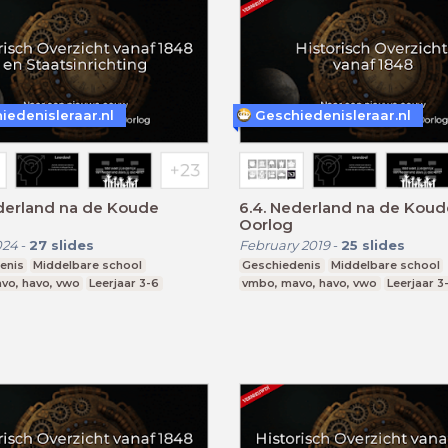
iedenisleraar.nl
Geschiedenisleraar.nl
derland na de Koude
6.4. Nederland na de Koud
Oorlog
024
-
27
slides
February 2019
-
25
slides
enis
Middelbare school
Geschiedenis
Middelbare school
vo, havo, vwo
Leerjaar 3-6
vmbo, mavo, havo, vwo
Leerjaar 3