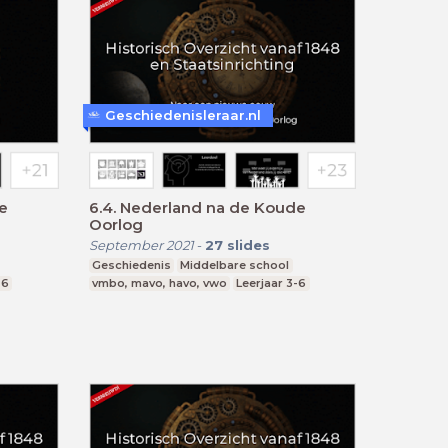
Geschiedenisleraar.nl
e
6.4. Nederland na de Koude
Oorlog
September 2021
-
27
slides
Geschiedenis
Middelbare school
-6
vmbo, mavo, havo, vwo
Leerjaar 3-6