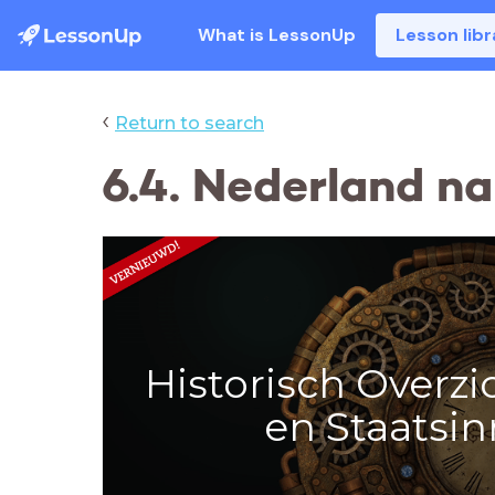
What is LessonUp
Lesson libr
‹
Return to search
6.4. Nederland n
Historisch Overzi
en Staatsin