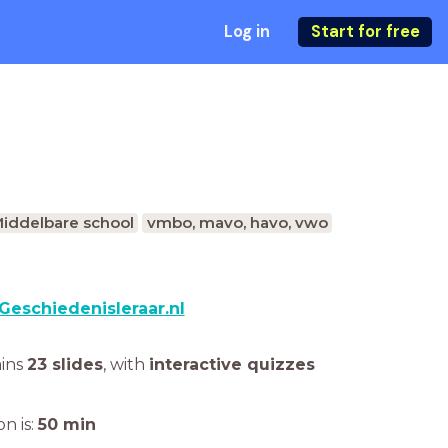
Log in
Start for free
iddelbare school
vmbo, mavo, havo, vwo
Geschiedenisleraar.nl
ains
23 slides
,
with
interactive quizzes
n is:
50
min