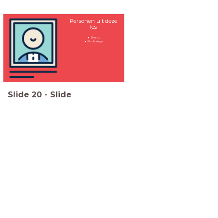
Personen uit deze
les
Beatrix
Pim Fortuyn
Slide
20
-
Slide