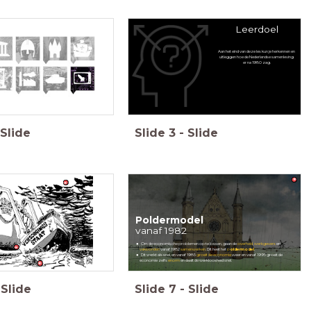
Leerdoel
Aan het eind van deze les kun je herkennen en
uitleggen hoe de Nederlandse samenleving
er na 1980 zag.
Slide
Slide
3
-
Slide
Poldermodel
vanaf 1982
Om de economische problemen op te lossen, gaan de
overheid
,
werkgevers
en
vakbonden
vanaf 1982
samenwerken
. Dit heet het
p
oldermodel
.
Dit werkt als snel, en vanaf 1985
groeit de economie
weer en vanaf 1995 groeit de
economie zelfs
enorm
en daalt de werkloosheid snel.
Slide
Slide
7
-
Slide