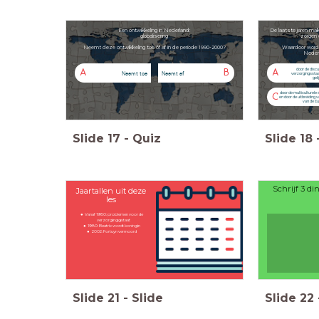
Een ontwikkeling in Nederland:
De laatste jaren m
globalisering
zorgen 
Neemt deze ontwikkeling toe óf af in de periode 1990-2000?
Waardoor word
Nederl
door de discu
A
B
A
Neemt toe
Neemt af
verzorgingsstaa
gel
door de multiculturele
C
en door de uitbreiding 
van de E
Slide
17
-
Quiz
Slide
18
Schrijf 3 di
Jaartallen uit deze
les
Vanaf 1980: problemen voor de
verzorginggstaat
1980: Beatrix wordt koningin
2002: Fortuyn vermoord
Slide
21
-
Slide
Slide
22