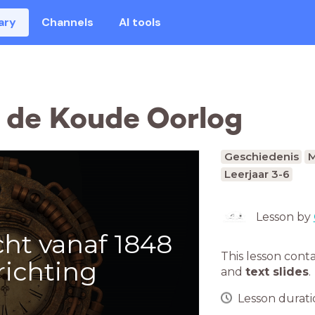
ary
Channels
AI tools
a de Koude Oorlog
Geschiedenis
M
Leerjaar 3-6
Lesson by
cht vanaf 1848
This lesson cont
richting
and
text slides
.
Lesson duratio