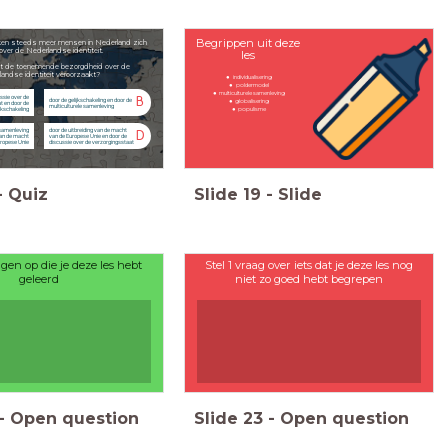
Begrippen uit deze
aken steeds meer mensen in Nederland zich
over de Nederlandse identiteit.
les
t de toenemende bezorgdheid over de
andse identiteit veroorzaakt?
individualisering
poldermodel
multiculturele samenleving
ssie over de
B
door de gelijkschakeling en door de
globalisering
t en door de
multiculturele samenleving
ijkschakeling
populisme
 samenleving
door de uitbreiding van de macht
D
van de macht
van de Europese Unie en door de
uropese Unie
discussie over de verzorgingsstaat
-
Quiz
Slide
19
-
Slide
ngen op die je deze les hebt
Stel 1 vraag over iets dat je deze les nog
geleerd
niet zo goed hebt begrepen
-
Open question
Slide
23
-
Open question