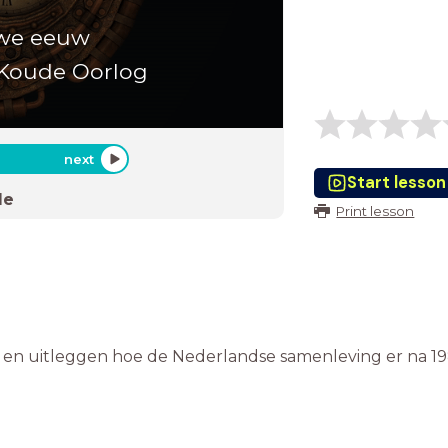
uwe eeuw
 Koude Oorlog
next
Start lesson
de
Print lesson
 en uitleggen hoe de Nederlandse samenleving er na 19