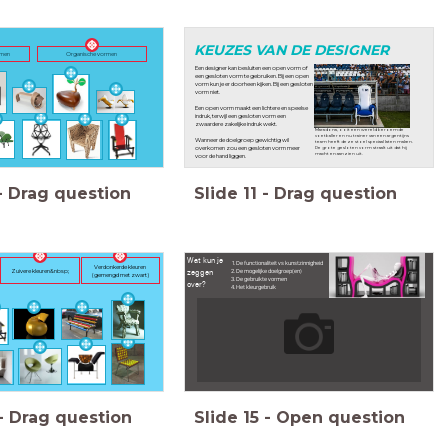
KEUZES VAN DE
DESIGNER
rmen
Organische vormen
Een designer kan besluiten een open vorm of
een gesloten vorm te gebruiken. Bij een open
vorm kun je er doorheen kijken. Bij een gesloten
vorm niet.
Een open vorm maakt een lichtere en speelse
indruk, terwijl een gesloten vorm een
zwaardere zakelijke indruk wekt.
Maradona, ooit een wereld beroemde
voetballer en nu trainer van een argentijns
Wanneer de doelgroep gewichtig wil
team heeft deze stoel speciaal laten maken.
overkomen zou een gesloten vorm meer
De grote gesloten vorm straalt uit dat hij
macht en aanzien uit.
voor de hand liggen.
-
Drag question
Slide
11
-
Drag question
Wat kun je
De functionaliteit vs kunstzinnigheid
Verdonkerde kleuren
zeggen
Zuivere kleuren&nbsp;
De mogelijke doelgroep(en)
(gemengd met zwart)
De gebruikte vormen
over?
Het kleurgebruik
-
Drag question
Slide
15
-
Open question