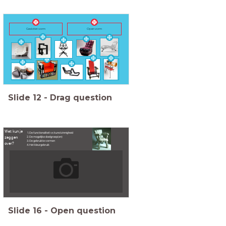
Open vorm
Gesloten vorm
Slide
12
-
Drag question
Wat kun je
De functionaliteit vs kunstzinnigheid
zeggen
De mogelijke doelgroep(en)
De gebruikte vormen
over?
Het kleurgebruik
Slide
16
-
Open question