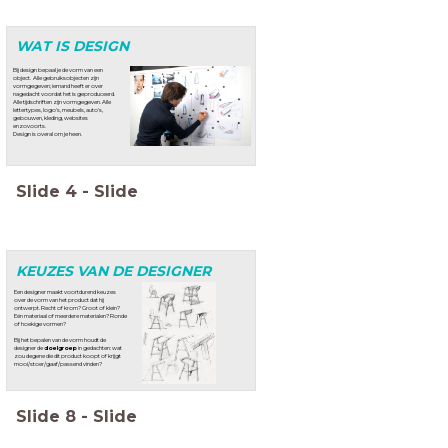
WAT IS DESIGN
Bij design bepaal je de vorm van een
object. Alle gebruiksobjecten zijn
vormgegeven; iemand heeft er over
nagedacht voordat het is geproduceerd.
Alle tijdschriften zijn vormgegeven. Alle
lettertypes, logo's, meubels, auto's,
gebouwen, kleding, websites
enzovoorts.
Design is overal om je heen.
Slide
4
-
Slide
KEUZES VAN DE DESIGNER
Een designer maakt voortdurend keuzes
over de vorm van het product dat hij
ontwerpt. Recht of krom? Groot of klein?
Eén materiaal of meerdere materialen? Ronde
of hoekige vormen?
Bij het bepalen van de vorm houdt de
designer de
doelgroep
in gedachten: wat
zou degene die dit product koopt of krijgt
mooi/stoer/gaaf/passend vinden?
Slide
8
-
Slide