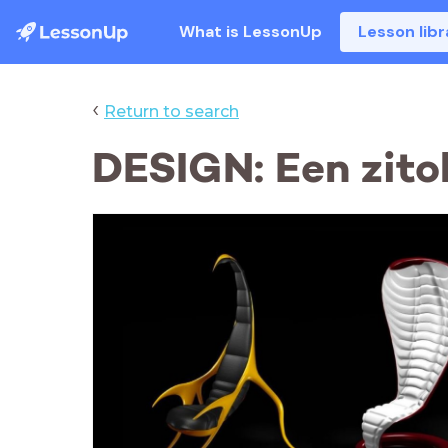
What is LessonUp
Lesson libr
‹
Return to search
DESIGN: Een zito