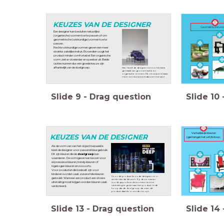
KEUZES VAN DE DESIGNER
Geometrische vo
Een designer kan besluiten natuurlijke
(organische) vormen toe te passen of om
geometrische (wiskundige) vormen toe te
passen.
Rechte wiskundige vormen geven een meer
strakke zakelijke indruk. Bovendien oogt het
product minder comfortabel. Een organische
vorm ziet er vloeiender en speelser uit. Beide
opties kunnen dus een goede keuze zijn
afhankelijk van de doelgroep.
Hier heeft de designer een combinatie
gemaakt van geometrische en
organische vormen. Dit zitobject is haast
meer een kunstwerk dan een meubel.
Slide
9
-
Drag question
Slide
10
Verhelderde kleuren
KEUZES VAN DE DESIGNER
(gemengd met wit)&nbsp;
Als de vorm van van het object bepaald is
kiest de designer voor passend kleurgebruik.
Dit zijn kleuren die de
doelgroep
kan
waarderen. De vormgever kan kiezen voor
expressieve kleuren, trendy kleuren of
ingetogen kleuren enzovoorts.
Voor producten die bedoelt zijn voor
kinderen worden vaak zuivere felle kleuren
Voor dit product koos de designer voor
gebruikt. Wanneer een product een stoere
verdonkerde kleuren. Op deze manier
uitstraling moet krijgen worden kleuren vaak
wordt geprobeerd een meer stoere
uitstraling te geven aan het product. In de
verdonkerd.
hoop dat de doelgroep, de man, dit
product daardoor eerder koopt.
Slide
13
-
Drag question
Slide
14