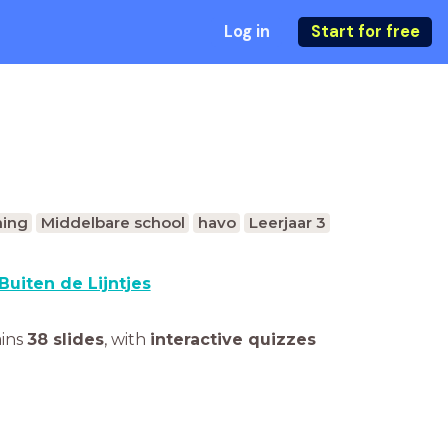
Log in
Start for free
ing
Middelbare school
havo
Leerjaar 3
Buiten de Lijntjes
ains
38 slides
,
with
interactive quizzes