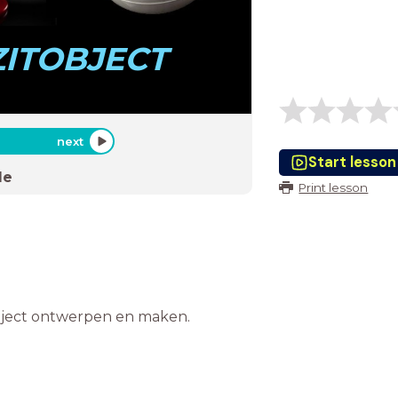
ZITOBJECT
next
Start lesson
de
Print lesson
object ontwerpen en maken.