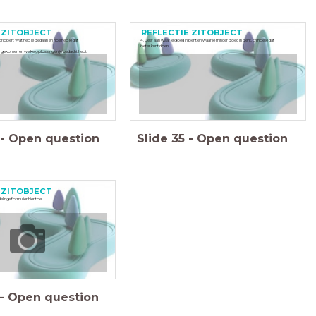
 ZITOBJECT
REFLECTIE ZITOBJECT
orlopen: Wat heb je gedaan en hoe heb je dat
4. Geef aan waar je goed in bent en waar je minder goed in bent. En hoe je dat
beter kunt doen.
t gekomen en welke oplossingen je bedacht hebt.
-
Open question
Slide
35
-
Open question
 ZITOBJECT
lingsformulier hier toe.
-
Open question