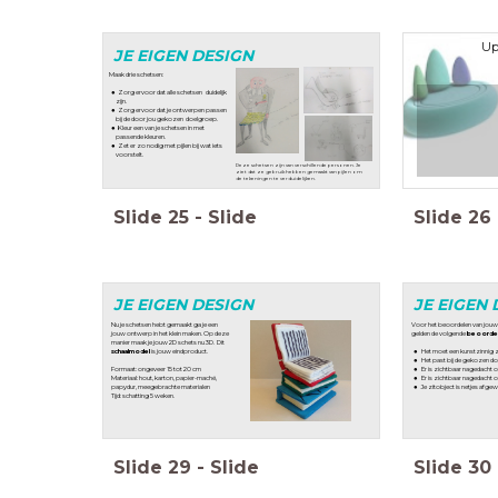
Up
JE EIGEN DESIGN
Maak drie schetsen:
Zorg ervoor dat alle schetsen duidelijk
zijn.
Zorg ervoor dat je ontwerpen passen
bij de door jou gekozen doelgroep.
Kleur een van je schetsen in met
passende kleuren.
Zet er zo nodig met pijlen bij wat iets
voorstelt.
Deze schetsen zijn van verschillende personen. Je
ziet dat ze gebruik hebben gemaakt van pijlen om
de tekeningen te verduidelijken.
Slide
25
-
Slide
Slide
26
JE EIGEN DESIGN
JE EIGEN 
Nu je schetsen hebt gemaakt ga je een
Voor het beoordelen van jou
jouw ontwerp in het klein maken. Op deze
gelden de volgende
beoordeli
manier maak je jouw 2D schets nu 3D. Dit
schaalmodel
is jouw eindproduct.
Het moet een kunstzinnig zi
Het past bij de gekozen d
Formaat: ongeveer 15 tot 20 cm
Er is zichtbaar nagedacht 
Materiaal: hout, karton, papier-maché,
Er is zichtbaar nagedacht 
papydur, meegebrachte materialen
Je zitobject is netjes afgew
Tijd: schatting 5 weken.
Slide
29
-
Slide
Slide
30