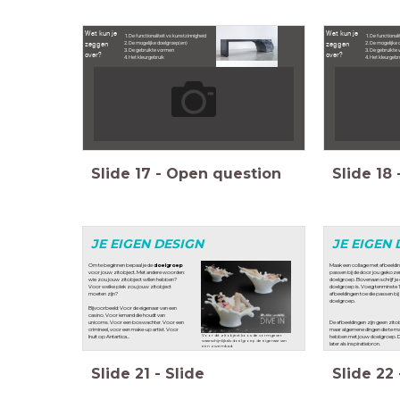
Wat kun je
Wat kun je
De functionaliteit vs kunstzinnigheid
De functionali
zeggen
zeggen
De mogelijke doelgroep(en)
De mogelijke 
De gebruikte vormen
De gebruikte
over?
over?
Het kleurgebruik
Het kleurgebr
Slide
17
-
Open question
Slide
18
JE EIGEN DESIGN
JE EIGEN 
Om te beginnen bepaal je de
doelgroep
Maak een collage met afbeeldin
voor jouw zitobject. Met andere woorden:
passen bij de door jou gekoze
wie zou jouw zitobject willen hebben?
doelgroep. Bovenaan schrijf je
Voor welke plek zou jouw zitobject
doelgroep is. Voeg tenminste 
moeten zijn?
afbeeldingen toe die passen bij
doelgroep.
Bijvoorbeeld: Voor de eigenaar van een
casino. Voor iemand die houdt van
unicorns. Voor een boswachter. Voor een
De afbeeldingen zijn geen zito
crimineel, voor een make-up artist. Voor
maar algemene dingen die te m
Voor dit zitobject koos de vormgever
Inuit op Antartica...
hebben met jouw doelgroep. D
waarschijnlijk als doelgroep de eigenaar van
later als inspiratiebron.
een zwembad.
Slide
21
-
Slide
Slide
22