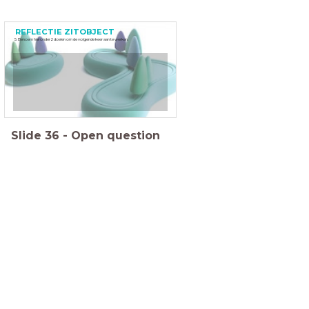
REFLECTIE ZITOBJECT
5. Benoem hieronder 2 doelen om de volgende keer aan te werken.
Slide
36
-
Open question