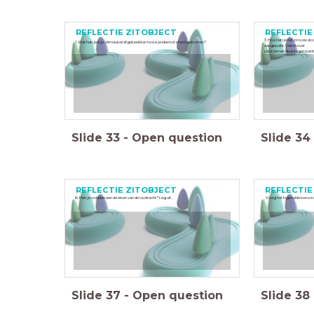
REFLECTIE ZITOBJECT
REFLECTIE
3. Hoe heb je het proces do
1. Wat heb je in je zitmeubel afgebeeld en hoe is je idee tot stand gekomen?
aangepakt. Vertel over
problemen die je tegen ben
Slide
33
-
Open question
Slide
34
REFLECTIE ZITOBJECT
REFLECTIE
6. Heb je voldaan aan de eisen van de opdracht? Leg uit.
Voeg het ingevulde beoorde
Slide
37
-
Open question
Slide
38