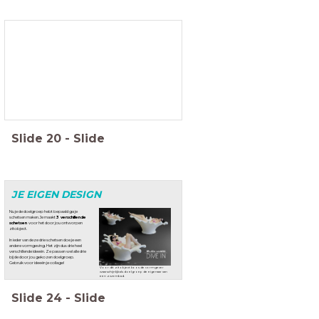
Slide
20
-
Slide
JE EIGEN DESIGN
Nu je de doelgroep hebt bepaald ga je
schetsen maken. Je maakt
3 verschillende
schetsen
voor het door jou ontworpen
zitobject.
In ieder van deze drie schetsen doe je een
andere vormgeving. Het zijn dus drie heel
verschillende ideeën. Ze passen wel alle drie
bij de door jou gekozen doelgroep.
Gebruik voor ideeën je collage!
Voor dit zitobject koos de vormgever
waarschijnlijk als doelgroep de eigenaar van
een zwembad.
Slide
24
-
Slide