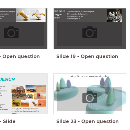
Wat kun je
teit vs kunstzinnigheid
De functionaliteit vs kunstzinnigheid
zeggen
doelgroep(en)
De mogelijke doelgroep(en)
 vormen
De gebruikte vormen
over?
uik
Het kleurgebruik
-
Open question
Slide
19
-
Open question
Upload hier de door jou gemaakte collage.
DESIGN
gen die
n
 op wat de
10
 de
bjecten
aken
De doelgroep is duidelijk. De afbeeldingen
eze dienen
passen bij de doelgroep. De afbeeldingen
hoeven niks met zitobjecten te maken te
hebben.
-
Slide
Slide
23
-
Open question