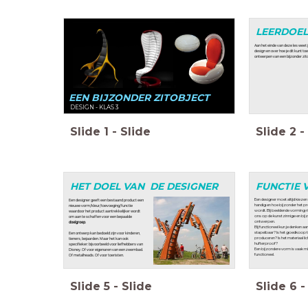
LEERDOE
Aan het einde van deze les weet
design en over hoe je dit kunt to
ontwerpen van een bijzonder zit
EEN BIJZONDER ZITOBJECT
DESIGN - KLAS 3
Slide
1
-
Slide
Slide
2
-
HET DOEL VAN DE DESIGNER
FUNCTIE 
Een designer moet altijd kieze
Een designer geeft een bestaand product een
handig en hoe bijzonder het p
nieuwe vorm/kleur/toevoeging/functie
wordt. Bij beeldende vorming 
waardoor het product aantrekkelijker wordt
ons op de kunstzinnige en bij
om aan te schaffen voor een bepaalde
ontwerpen.
doelgroep
.
Bij functioneel kun je denken aan
stapelbaar? Is het goedkoop 
Een ontwerp kan bedoeld zijn voor kinderen,
produceren? Is het materiaal lic
tieners, bejaarden. Maar het kan ook
hufterproof?
specifieker: bijvoorbeeld voor liefhebbers van
Een bijzondere vorm is vaak m
Disney. Of voor eigenaren van een zwembad.
functioneel.
Of metalheads. Of voor toeristen.
Slide
5
-
Slide
Slide
6
-