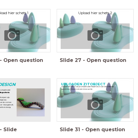
load hier schets 1
Upload hier schets 2
-
Open question
Slide
27
-
Open question
UPLOADEN ZITOBJECT
DESIGN
Upload hier foto's van je schaalmodel. Maak foto's van verschillende
aanzichten. Doe er ook een close-up bij.
w schaalmodel
ngscriteria:
tobject zijn.
oelgroep.
over de vormen
over kleurgebruik.
erkt en stevig.
-
Slide
Slide
31
-
Open question