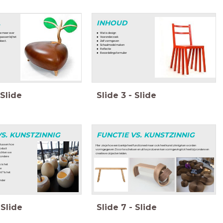
L
INHOUD
 je meer over
Wat is design
epassen bij het
Vooronderzoek
obect.
Zelf vormgeven
Schaalmodel maken
Reflectie
Beoordelingsformulier
Slide
Slide
3
-
Slide
VS. KUNSTZINNIG
FUNCTIE VS. KUNSTZINNIG
n tussen hoe
Hier zie je hoe een bankje heel functioneel maar ook heel kunstzinnig kan worden
roduct
vormgegeven. Door te schetsen en uit te proberen kan vormgeving tot heel bijzondere en
richten we
creatieve objecten leiden.
zondere
: is het
te
ht? Is het
inder
Slide
Slide
7
-
Slide