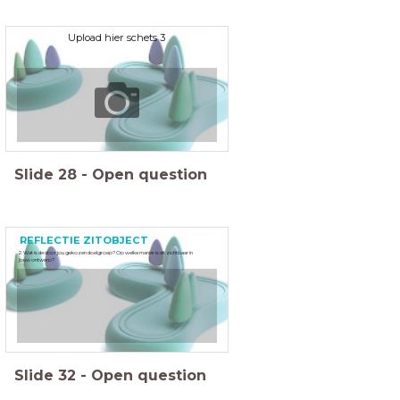
Upload hier schets 3
Slide
28
-
Open question
REFLECTIE ZITOBJECT
2. Wat is de door jou gekozen doelgroep? Op welke manier is dit zichtbaar in
jouw ontwerp?
Slide
32
-
Open question