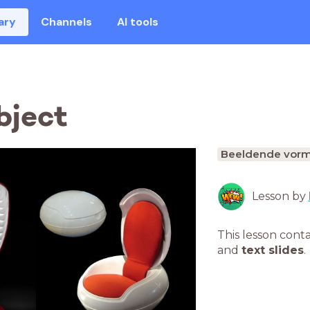
ary
Channels
AI tools
bject
Beeldende vorm
Lesson by
This lesson cont
and
text slides
.