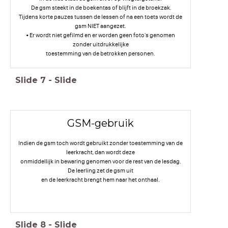
De gsm steekt in de boekentas of blijft in de broekzak.
Tijdens korte pauzes tussen de lessen of na een toets wordt de
gsm NIET aangezet.
• Er wordt niet gefilmd en er worden geen foto's genomen
zonder uitdrukkelijke
toestemming van de betrokken personen.
onmiddellijk in bewaring genomen voor de rest van de lesdag.
Slide
7
-
Slide
De leerling zet de gsm uit
en de leerkracht brengt hem naar het onthaal.
GSM-gebruik
Indien de gsm toch wordt gebruikt zonder toestemming van de
leerkracht, dan wordt deze
onmiddellijk in bewaring genomen voor de rest van de lesdag.
De leerling zet de gsm uit
en de leerkracht brengt hem naar het onthaal.
Slide
8
-
Slide