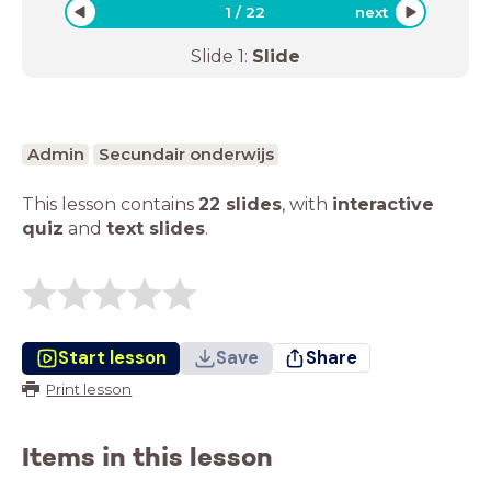
1
/
22
next
Slide
1
:
Slide
Admin
Secundair onderwijs
This lesson contains
22 slides
,
with
interactive
quiz
and
text slides
.
Start lesson
Save
Share
Print lesson
Items in this lesson