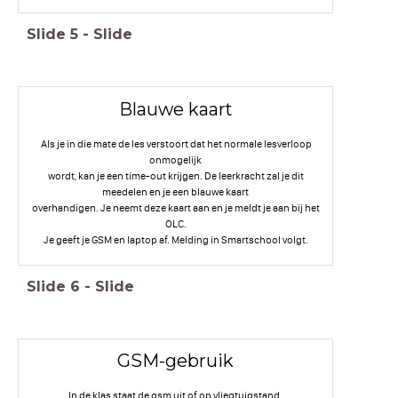
Slide
5
-
Slide
Blauwe kaart
Als je in die mate de les verstoort dat het normale lesverloop
onmogelijk
wordt, kan je een time-out krijgen. De leerkracht zal je dit
meedelen en je een blauwe kaart
overhandigen. Je neemt deze kaart aan en je meldt je aan bij het
OLC.
Je geeft je GSM en laptop af. Melding in Smartschool volgt.
Slide
6
-
Slide
GSM-gebruik
In de klas staat de gsm uit of op vliegtuigstand.