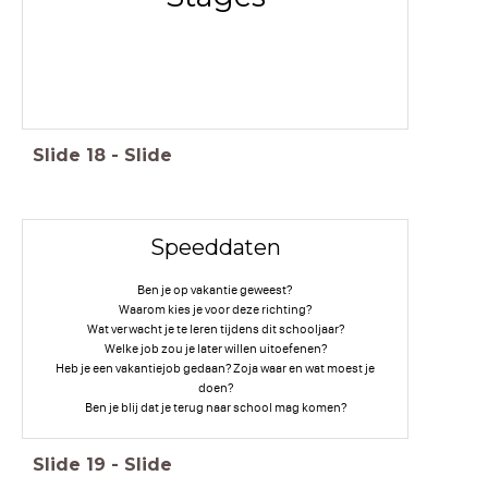
Slide
18
-
Slide
Speeddaten
Ben je op vakantie geweest?
Waarom kies je voor deze richting?
Wat verwacht je te leren tijdens dit schooljaar?
Welke job zou je later willen uitoefenen?
Heb je een vakantiejob gedaan? Zoja waar en wat moest je
doen?
Ben je blij dat je terug naar school mag komen?
Slide
19
-
Slide