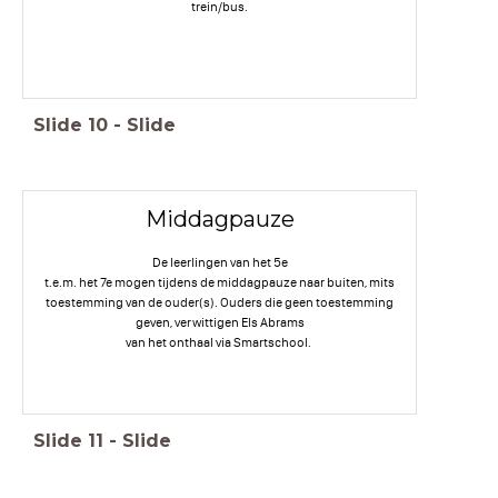
trein/bus.
Slide
10
-
Slide
Middagpauze
De leerlingen van het 5e
t.e.m. het 7e mogen tijdens de middagpauze naar buiten, mits
toestemming van de ouder(s). Ouders die geen toestemming
geven, verwittigen Els Abrams
van het onthaal via Smartschool.
Slide
11
-
Slide