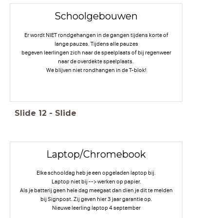
Schoolgebouwen
Er wordt NIET rondgehangen in de gangen tijdens korte of
lange pauzes. Tijdens alle pauzes
begeven leerlingen zich naar de speelplaats of bij regenweer
naar de overdekte speelplaats.
We blijven niet rondhangen in de T-blok!
Slide
12
-
Slide
Laptop/Chromebook
Elke schooldag heb je een opgeladen laptop bij.
Laptop niet bij --> werken op papier.
Als je batterij geen hele dag meegaat dan dien je dit te melden
bij Signpost. Zij geven hier 3 jaar garantie op.
Nieuwe leerling laptop 4 september