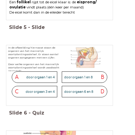
Een
follikel
rijpt tot de eicel klaar is: de
eisprong/
ovulatie
vindt plaats (één keer per maand)
De eicel komt dan in de eileider terecht
Slide
5
-
Slide
In de afbeelding hiernaast staan de
organen van het mannelijk
voortplantingsstelsel. Er staan aantal
organen aangegeven met een cijfer.
Door welke organen van het mannelijk
voortplantingsstelsel wordt zaadvocht
gevormd?
A
B
door orgaan 1 en 4
door orgaan 1 en 8
C
D
door orgaan 3 en 4
door orgaan 6 en 8
Slide
6
-
Quiz