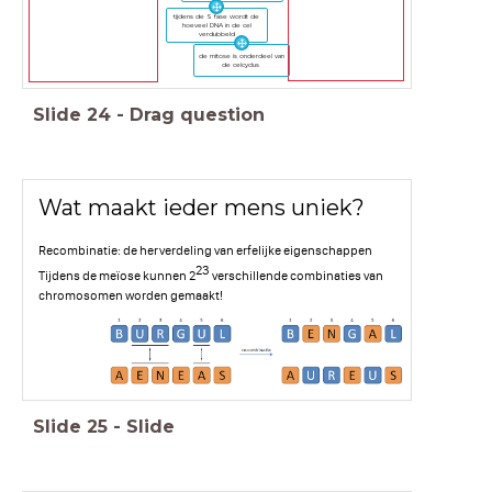
tijdens de S fase wordt de
hoeveel DNA in de cel
verdubbeld
de mitose is onderdeel van
de celcyclus
Slide
24
-
Drag question
Wat maakt ieder mens uniek?
Recombinatie: de herverdeling van erfelijke eigenschappen
23
Tijdens de meïose kunnen 2
verschillende combinaties van
chromosomen worden gemaakt!
Slide
25
-
Slide