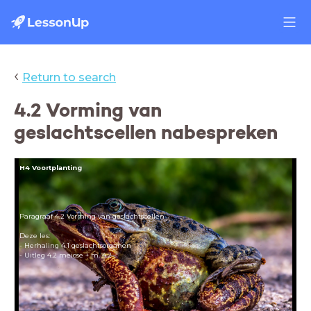
‹
Return to search
4.2 Vorming van
geslachtscellen nabespreken
H4 Voortplanting
Paragraaf 4.2 Vorming van geslachtscellen
Deze les:
- Herhaling 4.1 geslachtsorganen
- Uitleg 4.2 meiose + m. 4.2