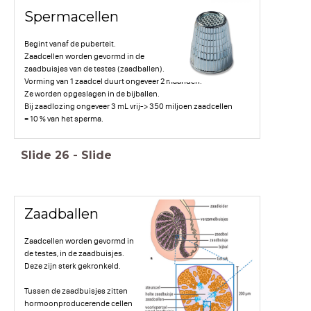
Spermacellen
Begint vanaf de puberteit.
Zaadcellen worden gevormd in de
zaadbuisjes van de testes (zaadballen).
Vorming van 1 zaadcel duurt ongeveer 2 maanden.
Ze worden opgeslagen in de bijballen.
Bij zaadlozing ongeveer 3 mL vrij-> 350 miljoen zaadcellen
= 10 % van het sperma.
Slide
26
-
Slide
Zaadballen
Zaadcellen worden gevormd in
de testes, in de zaadbuisjes.
Deze zijn sterk gekronkeld.
Tussen de zaadbuisjes zitten
hormoonproducerende cellen