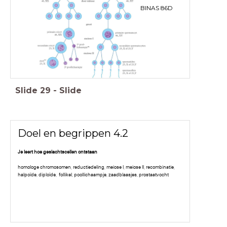
BINAS 86D
Slide
29
-
Slide
Doel en begrippen 4.2
Je leert hoe geslachtscellen ontstaan
homologe chromosomen, reductiedeling, meiose I, meiose II, recombinatie,
halpoïde, diploïde, follikel, poollichaampje, zaadblaasjes, prostaatvocht