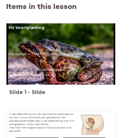
Items in this lesson
H4 Voortplanting
Paragraaf 4.2 Vorming van geslachtscellen
Deze les:
- Herhaling 4.1 geslachtsorganen
- Uitleg 4.2 meiose + m. 4.2
Slide
1
-
Slide
In de afbeelding zijn de voortplantingsorganen
van een vrouw schematisch getekend. Het
voorbehoedmiddel dat in de afbeelding met P is
aangegeven, is een spiraaltje.
Hoe heet het orgaan waarin het spiraaltje zich
bevindt?