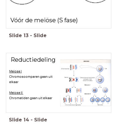
Vóór de meiöse (S fase)
Slide
13
-
Slide
Reductiedeling
Meiose I
Chromosoomparen gaan uit
elkaar
Meiose II
Chromatiden gaan uit elkaar
Slide
14
-
Slide