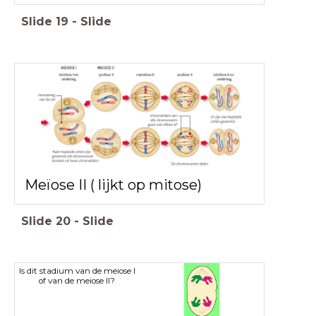
Slide
19
-
Slide
Meïose II ( lijkt op mitose)
Slide
20
-
Slide
Is dit stadium van de meiose I
of van de meiose II?