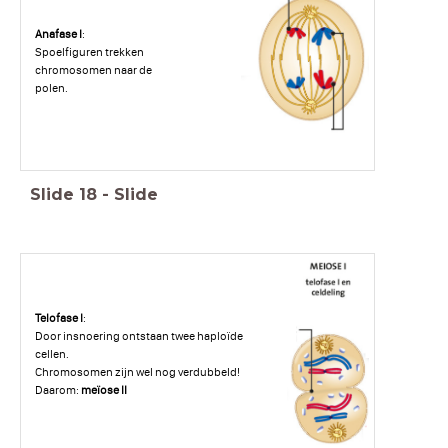
Anafase I
:
Spoelfiguren trekken
chromosomen naar de
polen.
Slide
18
-
Slide
Telofase I
:
Door insnoering ontstaan twee haploïde
cellen.
Chromosomen zijn wel nog verdubbeld!
Daarom:
meïose II