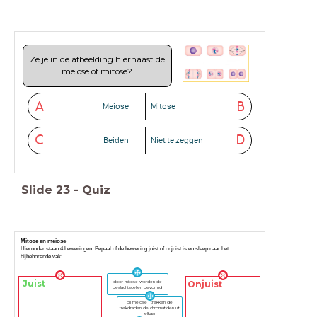
Ze je in de afbeelding hiernaast de
meiose of mitose?
A
B
Meiose
Mitose
C
D
Beiden
Niet te zeggen
Slide
23
-
Quiz
Mitose en meiose
Hieronder staan 4 beweringen. Bepaal of de bewering juist of onjuist is en sleep naar het
bijbehorende vak:
door mitose worden de
Juist
Onjuist
geslachtscellen gevormd
bij meiose I trekken de
trekdraden de chromatiden uit
elkaar