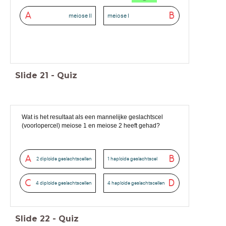
A
B
meiose II
meiose I
Slide
21
-
Quiz
Wat is het resultaat als een mannelijke geslachtscel
(voorlopercel) meiose 1 en meiose 2 heeft gehad?
A
B
2 diploïde geslachtscellen
1 haploïde geslachtscel
C
D
4 diploïde geslachtscellen
4 haploïde geslachtscellen
Slide
22
-
Quiz