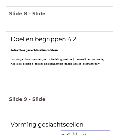
Slide
8
-
Slide
Doel en begrippen 4.2
Je leert hoe geslachtscellen ontstaan
homologe chromosomen, reductiedeling, meiose I, meiose II, recombinatie,
haploïde, diploïde, follikel, poollichaampje, zaadblaasjes, prostaatvocht
Slide
9
-
Slide
Vorming geslachtscellen