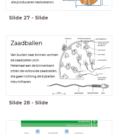
die produceren testosteron.
Slide
27
-
Slide
Zaadballen
Van buiten naar binnen vormen
de zaadcellen zich.
Helemaal aan de binnenkant
zitten de voltooide zaadcellen,
die gaan richting de bijballen
mbv trilharen.
Slide
28
-
Slide