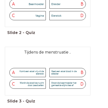
A
B
Baarmoeder
Eileider
C
D
Vagina
Eierstok
Slide
2
-
Quiz
Tijdens de menstruatie ..
Komt een eicel vrij uit de
Gaat een eicel dood in de
A
B
eierstok
eileider
Wordt de eicel bevrucht
Stoot de baarmoeder het
C
D
door zaadcellen
gemaakte slijmvlies af
Slide
3
-
Quiz