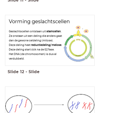
Slide
11
-
Slide
Vorming geslachtscellen
Geslachtscellen ontstaan uit
stamcellen
.
Ze onstaan uit een deling die anders gaat
dan de gewone celdeling (mitose).
Deze deling heet
reductiedeling/ meïose
.
Deze deling start óók na de G2 fase.
Het DNA (de chromosomen) is dus al
verdubbeld.
Slide
12
-
Slide