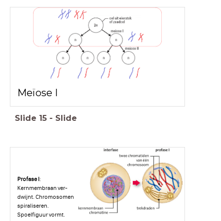
Meïose I
Slide
15
-
Slide
Profase I
:
Kernmembraan ver-
dwijnt. Chromosomen
spiraliseren.
Spoelfiguur vormt.