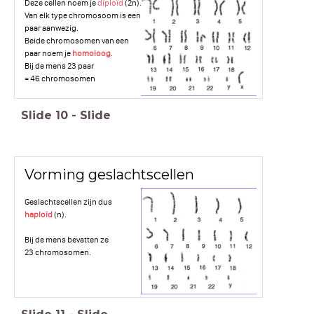
Deze cellen noem je
diploïd
(2n).
Van elk type chromosoom is een
paar aanwezig.
Beide chromosomen van een
paar noem je
homoloog
.
Bij de mens 23 paar
= 46 chromosomen
Slide
10
-
Slide
Vorming geslachtscellen
Geslachtscellen zijn dus
haploïd
(n).
Bij de mens bevatten ze
23 chromosomen.