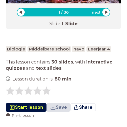
1
/
30
next
Slide
1
:
Slide
Biologie
Middelbare school
havo
Leerjaar 4
This lesson contains
30 slides
,
with
interactive
quizzes
and
text slides
.
Lesson duration is:
80
min
Start lesson
Save
Share
Print lesson